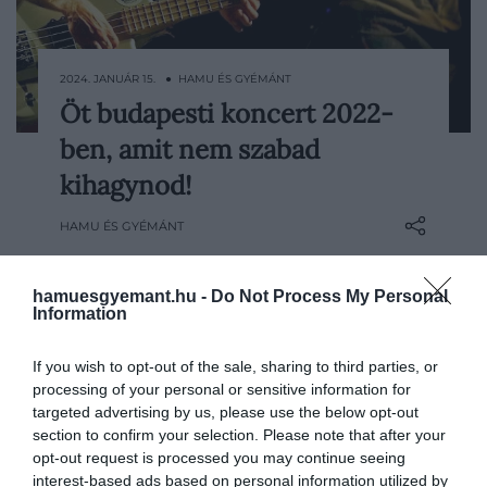
2024. JANUÁR 15. ● HAMU ÉS GYÉMÁNT
Öt budapesti koncert 2022-
Alakul a 2022-es koncertszezon, sőt a jövő
ben, amit nem szabad
évi sztárfelhozatal elképesztően ütősnek
tűnik. Már a pandémia előtti években is
kihagynod!
megfigyelhető volt az a pozitív tendencia,
HAMU ÉS GYÉMÁNT
miszerint az Európába érkező A-
kategóriás előadók egyre nagyobb
számban látogatnak el hozzánk, de most
hamuesgyemant.hu -
Do Not Process My Personal
a koncertszervezők emeltek a…
Information
If you wish to opt-out of the sale, sharing to third parties, or
processing of your personal or sensitive information for
targeted advertising by us, please use the below opt-out
section to confirm your selection. Please note that after your
opt-out request is processed you may continue seeing
interest-based ads based on personal information utilized by