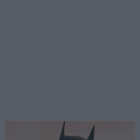
de a nagy franchise-ok jelentős része is
tudott valami újat mutatni. Az alábbi
cikkben 5 olyan kiváló sorozatot
mutatunk be 2022-ből, amit az új évben is
érdemes elkezdeni.