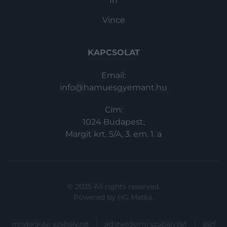
In
Vince
KAPCSOLAT
Email:
info@hamuesgyemant.hu
Cím:
1024 Budapest,
Margit krt. 5/A, 3. em. 1. a
© 2025 All rights reserved.
Powered by
HG Media
.
moderálási szabályzat
adatvédelmi szabályzat
ászf