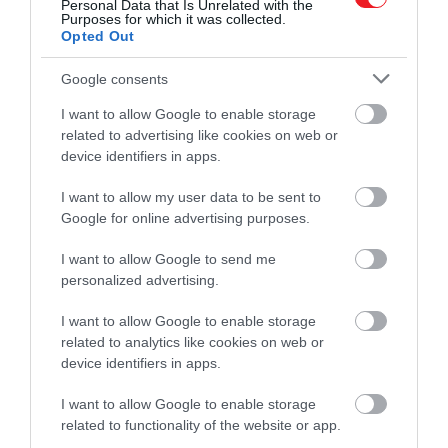
Personal Data that Is Unrelated with the
Purposes for which it was collected.
Opted Out
Google consents
I want to allow Google to enable storage
related to advertising like cookies on web or
device identifiers in apps.
I want to allow my user data to be sent to
Google for online advertising purposes.
I want to allow Google to send me
personalized advertising.
2024. JANUÁR 15. ● HAMU ÉS GYÉMÁNT
I want to allow Google to enable storage
Négy sorozat, ami márciusban
related to analytics like cookies on web or
Közeledik a tavasz, a világ talán
device identifiers in apps.
érkezik a Netflixre
legjelentősebb streaming-szolgáltatója, a
Netflix az évszak első hónapjában pedig
I want to allow Google to enable storage
HAMU ÉS GYÉMÁNT
related to functionality of the website or app.
alaposan megörvendezteti népes