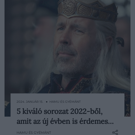
2024. JANUÁR 15. ● HAMU ÉS GYÉMÁNT
5 kiváló sorozat 2022-ből,
A tavalyi év sorozat-fronton
amit az új évben is érdemes…
meglehetősen erősre sikeredett, hiszen
számos vadiúj történetszálat mutattak be,
HAMU ÉS GYÉMÁNT