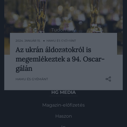
ROVATOK
Kultúra
Tudomány
Utazás
2024. JANUÁR 15. ● HAMU ÉS GYÉMÁNT
Az ukrán áldozatokról is
Pénz
Az idei 2022-es Oscar-gálán egy perces
megemlékeztek a 94. Oscar-
néma csenddel tisztelegtek az orosz
Gasztronómia
invázió áldozatai előtt.
gálán
Magazin
HAMU ÉS GYÉMÁNT
HG MEDIA
Magazin-előfizetés
Haszon