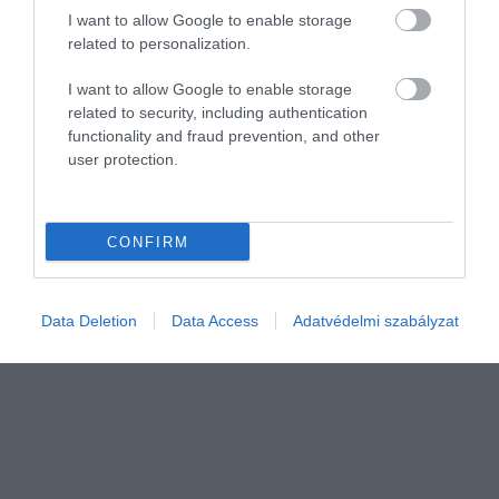
rajongótáborát. A vállalat több
I want to allow Google to enable storage
sikersorozata is új évadot kap, de lesznek
related to personalization.
vadiúj produkciók is a kínálatban. Az
alábbi cikkben négy olyan sorozatot…
I want to allow Google to enable storage
related to security, including authentication
functionality and fraud prevention, and other
user protection.
CONFIRM
Data Deletion
Data Access
Adatvédelmi szabályzat