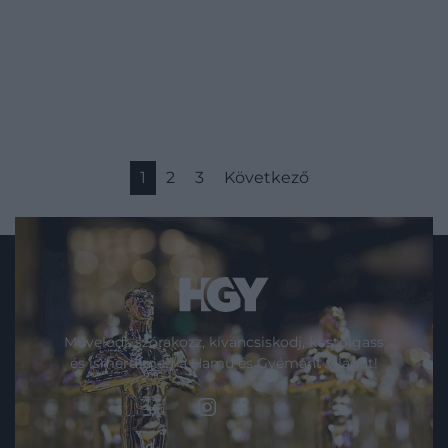
1
2
3
Következő
Művelődj, szórakozz, kíváncsiskodj, kóstolgass
és ismerd meg a Hamu és Gyémánt világát!