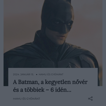
2024. JANUÁR 15. ● HAMU ÉS GYÉMÁNT
A Batman, a kegyetlen nővér
A thrillerek nem meglepő módon óriási
és a többiek – 6 idén…
népszerűségnek örvendenek, az idei év
pedig kifejezetten jól alakult a műfaj
HAMU ÉS GYÉMÁNT
rajongói számára, hiszen nem egy remek