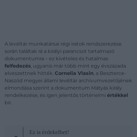
A levéltár munkatársai régi iratok rendszerezése
során találtak rá a királyi parancsot tartalmazó
dokumentumra – ez kivételes és hatalmas
felfedezés
, ugyanis már több mint egy évszázada
elveszettnek hitték.
Cornelia Vlasin
, a Beszterce-
Naszód megyei állami levéltár archívumvezetőjének
elmondása szerint a dokumentum Mátyás király
rendelkezése, és igen jelentős történelmi
értékkel
bír.
Ez is érdekelhet!