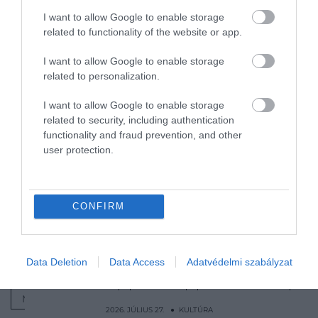
a jogok lehetővé tették, hogy a szászok saját
I want to allow Google to enable storage
önkormányzattal, jogrendszerrel és közigazgatással
related to functionality of the website or app.
rendelkezzenek.
I want to allow Google to enable storage
related to personalization.
Olvasd el ezt is!
I want to allow Google to enable storage
Legendából szuperprodukció – a
related to security, including authentication
functionality and fraud prevention, and other
Hunyadi-sorozat kulisszái mögött
user protection.
Egy bútorrestaurátor fejtette meg a 20
000 éves régészeti rejtélyt
Az ókori Rómát megelőző civilizáció
CONFIRM
nyomaira bukkantak olasz régészek
Nyitókép:
Mátyás király szobra
/ Sergej
Data Deletion
Data Access
Adatvédelmi szabályzat
Razvodovskij/Shutterstock
MÁTYÁS KIRÁLY
LEVÉL
FELFEDEZÉS
2026. JÚLIUS 27. ● KULTÚRA