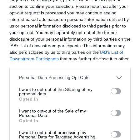
szabadságjogait. Ahogy a Könyves Magazin
cikke
is
section to confirm your selection. Please note that after your
említi, a dokumentum sajnos nincs teljesen ép
opt-out request is processed you may continue seeing
állapotban, ugyanis a múltban ragasztószalaggal
interest-based ads based on personal information utilized by
us or personal information disclosed to third parties prior to
próbálták megjavítani – ez helyenként károsította a
your opt-out. You may separately opt-out of the further
papírt, és a
pecsét
is széttöredezett.
disclosure of your personal information by third parties on the
IAB’s list of downstream participants. This information may
also be disclosed by us to third parties on the
IAB’s List of
Downstream Participants
that may further disclose it to other
third parties.
Please note that this website/app uses one or more Google
Personal Data Processing Opt Outs
services and may gather and store information including but
not limited to your visit or usage behaviour. You may click to
I want to opt-out of the Sharing of my
personal data.
grant or deny consent to Google and its third-party tags to
Opted In
use your data for below specified purposes in below Google
consent section.
I want to opt-out of the Sale of my
Personal Data.
Opted In
I want to opt-out of processing my
Personal Data for Targeted Advertising.
Fotó:
Arhivele Naționale Bistrița-Năsăud/Facebook