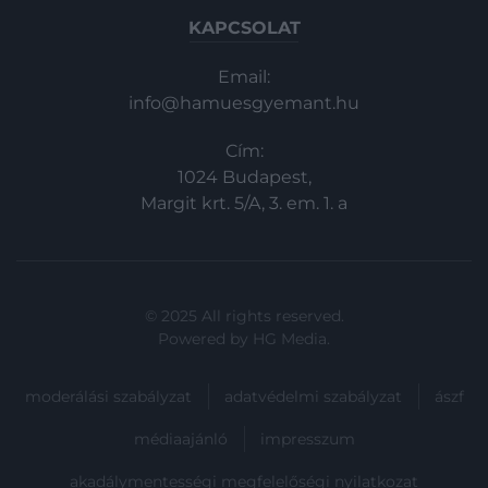
KAPCSOLAT
Email:
info@hamuesgyemant.hu
Cím:
1024 Budapest,
Margit krt. 5/A, 3. em. 1. a
© 2025 All rights reserved.
Powered by
HG Media
.
moderálási szabályzat
adatvédelmi szabályzat
ászf
médiaajánló
impresszum
akadálymentességi megfelelőségi nyilatkozat