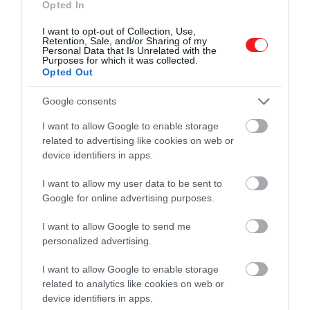
Opted In
I want to opt-out of Collection, Use,
Retention, Sale, and/or Sharing of my
Personal Data that Is Unrelated with the
Figyelmedbe ajánljuk!
Purposes for which it was collected.
Opted Out
Ásatás Szegeden: ritka régészeti leletet
fedeztek fel
Google consents
I want to allow Google to enable storage
Éppen ezért a kiállítást követően a dokumentumot
related to advertising like cookies on web or
Bukarestbe küldték
restaurálásra
, majd a tervek
device identifiers in apps.
szerint visszakerül eredeti őrzési helyére, ami a
besztercei levéltár középkori gyűjteménye.
I want to allow my user data to be sent to
Google for online advertising purposes.
A levél történelmi jelentősége
I want to allow Google to send me
personalized advertising.
1224-ben a II. András király által kiadott Andreanum
nevű kiváltságlevél fektette le az erdélyi szászok
I want to allow Google to enable storage
related to analytics like cookies on web or
jogainak
alapjait, mely kiváltságokat aztán több
device identifiers in apps.
magyar király is megerősített, köztük Mátyás is. Ezek