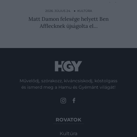
A német guillotine kisebb volt a franciánál,
mégis…
2026. JÚLIUS 24. ● KULTÚRA
Matt Damon felesége helyett Ben
Afflecknek újságolta el…
Művelődj, szórakozz, kíváncsiskodj, kóstolgass
és ismerd meg a Hamu és Gyémánt világát!
ROVATOK
Kultúra