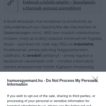
Emberek a hősök mögött – Beszélgetés
a Hunyadi-sorozat szereplőivel
A levél létezését már korábban is említették az
Urkundenbuch zur Geschichte der Deutschen in
Siebenbürgen
című, 1892-ben kiadott többkötetes
műben, mely az erdélyi szászok történelmét foglalja
össze – azonban ott csak egy 1552-es
másolatra
hivatkoznak, amely jelenleg Nagyszebenben
található. Az
eredeti
példányt – amely egykor a
besztercei városházán volt – minden információ
szerint elveszettnek hitték. Egészen mostanáig.
hamuesgyemant.hu -
Do Not Process My Personal
Information
A vizsgálatok eredményei arra jutottak, hogy a
latin
nyelvű irat 1470. február 21-én kelt, és tartalma
If you wish to opt-out of the sale, sharing to third parties, or
szerint
Mátyás király
arra utasítja az akkori erdélyi
processing of your personal or sensitive information for
vajdát, hogy tartsa tiszteletben az erdélyi szászok
targeted advertising by us, please use the below opt-out