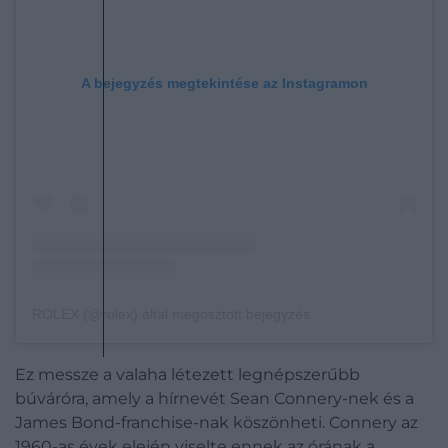
A bejegyzés megtekintése az Instagramon
ROLEX (@rolex) által megosztott bejegyzés
Ez messze a valaha létezett legnépszerűbb
búváróra, amely a hírnevét Sean Connery-nek és a
James Bond-franchise-nak köszönheti. Connery az
1960-as évek elején viselte ennek az órának a