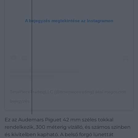
A bejegyzés megtekintése az Instagramon
TimePieceTradingLLC (@timepiecetrading) által megosztott
bejegyzés
Ez az Audemars Piguet 42 mm széles tokkal
rendelkezik, 300 méterig vízálló, és számos színben
és kivitelben kapható. A belső forgó lünettát