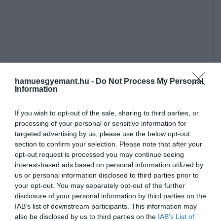
hamuesgyemant.hu -
Do Not Process My Personal
Information
If you wish to opt-out of the sale, sharing to third parties, or
processing of your personal or sensitive information for
targeted advertising by us, please use the below opt-out
A Rolex szóban forgó változata 1220 méterig vízálló.
section to confirm your selection. Please note that after your
A 44 órás járástartalékkal, 44 mm-es szélességgel és
opt-out request is processed you may continue seeing
vaskos megjelenéssel rendelkező szerkezet
interest-based ads based on personal information utilized by
us or personal information disclosed to third parties prior to
héliumszelepe lehetővé teszi a gáz távozását,
your opt-out. You may separately opt-out of the further
amikor a búvár dekompressziót hajt végre a
disclosure of your personal information by third parties on the
merülés után.
IAB’s list of downstream participants. This information may
also be disclosed by us to third parties on the
IAB’s List of