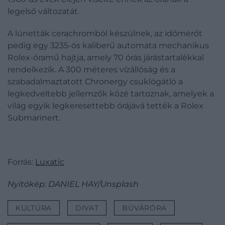
legelső változatát.
A lünetták cerachromból készülnek, az időmérőt
pedig egy 3235-ös kaliberű automata mechanikus
Rolex-óramű hajtja, amely 70 órás járástartalékkal
rendelkezik. A 300 méteres vízállóság és a
szabadalmaztatott Chronergy csuklógátló a
legkedveltebb jellemzők közé tartoznak, amelyek a
világ egyik legkeresettebb órájává tették a Rolex
Submarinert.
Forrás:
Luxatic
Nyitókép: DANIEL HAY/Unsplash
KULTÚRA
DIVAT
BÚVÁRÓRA