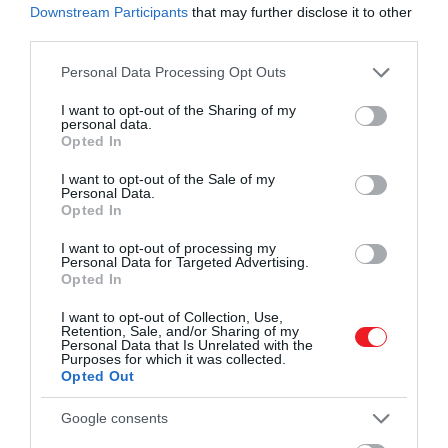
Az óra leglenyűgözőbb tulajdonsága valószínűleg a
Downstream Participants
that may further disclose it to other
D-Blue számlap, amely fokozatosan változik kékről
third parties.
feketére, amikor az a víz alatt van.
Please note that this website/app uses one or more Google
Personal Data Processing Opt Outs
services and may gather and store information including but
2. Omega Seamaster 300 Master Co-
not limited to your visit or usage behaviour. You may click to
I want to opt-out of the Sharing of my
personal data.
Axial
grant or deny consent to Google and its third-party tags to
Opted In
use your data for below specified purposes in below Google
consent section.
I want to opt-out of the Sale of my
Personal Data.
Opted In
I want to opt-out of processing my
Personal Data for Targeted Advertising.
Opted In
I want to opt-out of Collection, Use,
Retention, Sale, and/or Sharing of my
Personal Data that Is Unrelated with the
Purposes for which it was collected.
Opted Out
Google consents