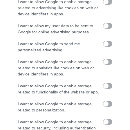
A bejegyzés megtekintése az Instagramon
I want to allow Google to enable storage
related to advertising like cookies on web or
device identifiers in apps.
I want to allow my user data to be sent to
Google for online advertising purposes.
I want to allow Google to send me
personalized advertising.
I want to allow Google to enable storage
related to analytics like cookies on web or
Grand Timepiece (@grand_timepiece) által megosztott
device identifiers in apps.
bejegyzés
I want to allow Google to enable storage
related to functionality of the website or app.
Az Omega Seamaster Coaxial az egyik legjobb
időmérő, ami valaha létezett. A szerkezet lenyűgöző
I want to allow Google to enable storage
high-tech óraművel és 60 órás járástartalékkal
related to personalization.
rendelkezik. A Co-axial funkció az automata
I want to allow Google to enable storage
óraműben egyfajta „csuklós mozgást” kínál, ami a
related to security, including authentication
súrlódás csökkentésével javítja a hosszú