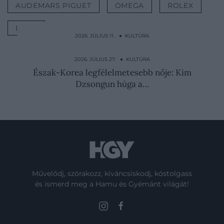
AUDEMARS PIGUET
OMEGA
ROLEX
LISTA
2026. JÚLIUS 11. ● KULTÚRA
Elmegyógyintézetben festette leghíresebb
képét van Gogh
2026. JÚLIUS 27. ● KULTÚRA
Észak-Korea legfélelmetesebb nője: Kim
Dzsongun húga a…
Művelődj, szórakozz, kíváncsiskodj, kóstolgass
és ismerd meg a Hamu és Gyémánt világát!