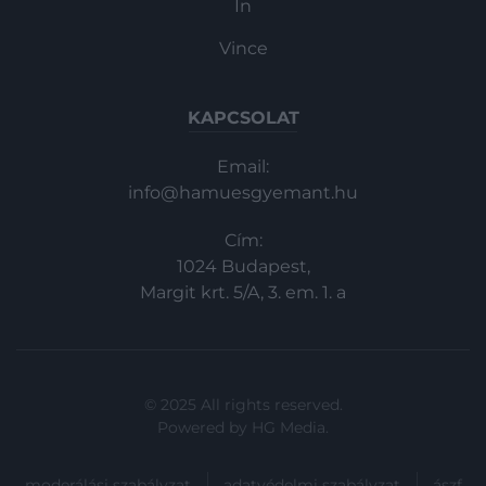
In
Vince
KAPCSOLAT
Email:
info@hamuesgyemant.hu
Cím:
1024 Budapest,
Margit krt. 5/A, 3. em. 1. a
© 2025 All rights reserved.
Powered by
HG Media
.
moderálási szabályzat
adatvédelmi szabályzat
ászf