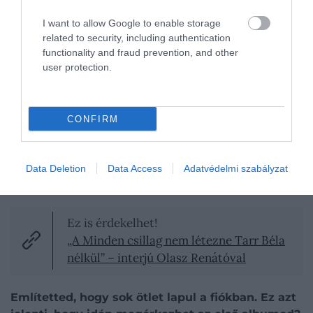
nagyon izgalmas lenne. Beton.Hofival meg
bármikor zenélnék újra.
I want to allow Google to enable storage
related to security, including authentication
functionality and fraud prevention, and other
user protection.
CONFIRM
Data Deletion
Data Access
Adatvédelmi szabályzat
Ez is érdekelhet!
„A Minden csillag nem létezne Tarr Béla
nélkül” – interjú Olasz Renátóval
Említetted, hogy sok ötlet lapul a fiókban. Ez azt