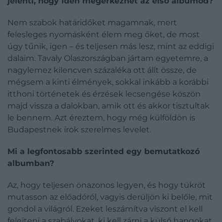
jelenti, hogy idén megérkezhet az első albumod?
Nem szabok határidőket magamnak, mert
felesleges nyomásként élem meg őket, de most
úgy tűnik, igen – és teljesen más lesz, mint az eddigi
dalaim. Tavaly Olaszországban jártam egyetemre, a
nagylemez kilencven százaléka ott állt össze, de
mégsem a kinti élmények, sokkal inkább a korábbi
itthoni történetek és érzések lecsengése köszön
majd vissza a dalokban, amik ott és akkor tisztultak
le bennem. Azt éreztem, hogy még külföldön is
Budapestnek írok szerelmes levelet.
Mi a legfontosabb szerinted egy bemutatkozó
albumban?
Az, hogy teljesen önazonos legyen, és hogy tükröt
mutasson az előadóról, vagyis derüljön ki belőle, mit
gondol a világról. Ezeket leszámítva viszont el kell
felejteni a szabályokat, ki kell zárni a külső hangokat