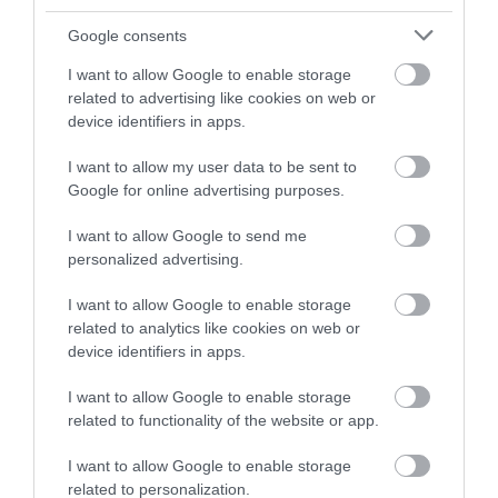
Az utóbbi tíz évben rengeteg befutott vagy éppen
Google consents
feltörekvő női előadót láthatnak azok a szobájukban
I want to allow Google to enable storage
álmodozó kislányok, akik saját maguk is zenével
related to advertising like cookies on web or
szeretnének foglalkozni, imádják például a
device identifiers in apps.
Blahalouisianát vagy úgy szeretnének mozogni a
I want to allow my user data to be sent to
színpadon, mint cserihanna. A szemünk előtt zajlik
Google for online advertising purposes.
az a fantasztikus jelenség is, hogy a hazai közönség
újra eljár magyar előadók koncertjeire, ami szintén
I want to allow Google to send me
ösztönzi a női alkotók sikerét.
Úgyhogy abban
personalized advertising.
bízom, hogy a következő 5-10 évben még több női
előadó lesz itthon.
I want to allow Google to enable storage
related to analytics like cookies on web or
Többek között az előbb említett Beton.Hofival is
device identifiers in apps.
dolgoztál már egy közös projekten
(Holnap
I want to allow Google to enable storage
megállnak az órák
). Ki most az az előadó, akivel
related to functionality of the website or app.
a legszívesebben közreműködnél?
I want to allow Google to enable storage
A
Carson Comával, Sisivel
, de
Krúbival
is biztos
related to personalization.