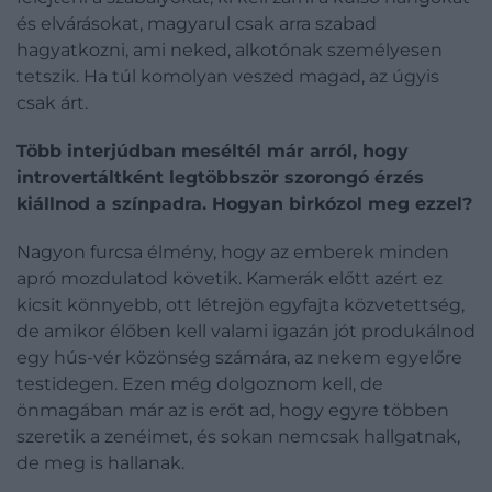
és elvárásokat, magyarul csak arra szabad
hagyatkozni, ami neked, alkotónak személyesen
tetszik. Ha túl komolyan veszed magad, az úgyis
csak árt.
Több interjúdban meséltél már arról, hogy
introvertáltként legtöbbször szorongó érzés
kiállnod a színpadra. Hogyan birkózol meg ezzel?
Nagyon furcsa élmény, hogy az emberek minden
apró mozdulatod követik. Kamerák előtt azért ez
kicsit könnyebb, ott létrejön egyfajta közvetettség,
de amikor élőben kell valami igazán jót produkálnod
egy hús-vér közönség számára, az nekem egyelőre
testidegen. Ezen még dolgoznom kell, de
önmagában már az is erőt ad, hogy egyre többen
szeretik a zenéimet, és sokan nemcsak hallgatnak,
de meg is hallanak.