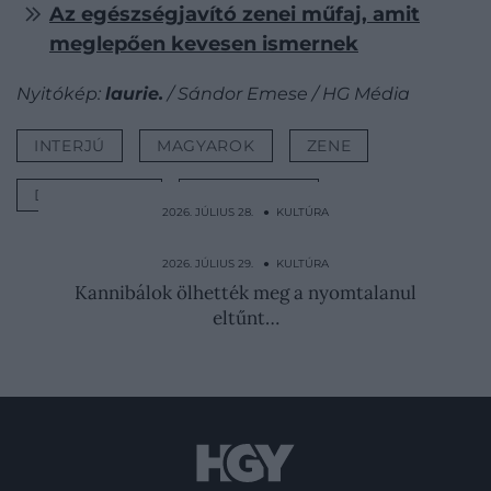
Az egészségjavító zenei műfaj, amit
meglepően kevesen ismernek
Nyitókép:
laurie.
/ Sándor Emese / HG Média
INTERJÚ
MAGYAROK
ZENE
DALSZERZÉS
DALSZÖVEG
2026. JÚLIUS 28. ● KULTÚRA
Férje agya és vére borította Jackie Kennedy
ruháját, ő…
2026. JÚLIUS 29. ● KULTÚRA
Kannibálok ölhették meg a nyomtalanul
eltűnt…