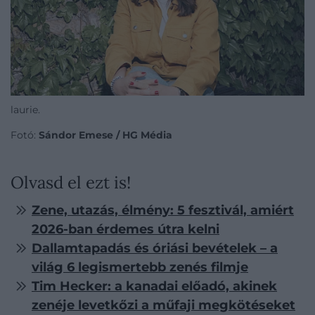
laurie.
Fotó:
Sándor Emese / HG Média
Olvasd el ezt is!
Zene, utazás, élmény: 5 fesztivál, amiért
2026-ban érdemes útra kelni
Dallamtapadás és óriási bevételek – a
világ 6 legismertebb zenés filmje
Tim Hecker: a kanadai előadó, akinek
zenéje levetkőzi a műfaji megkötéseket