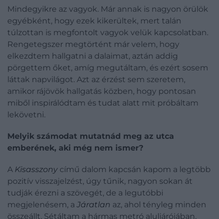
Mindegyikre az vagyok. Már annak is nagyon örülök
egyébként, hogy ezek kikerültek, mert talán
túlzottan is megfontolt vagyok velük kapcsolatban.
Rengetegszer megtörtént már velem, hogy
elkezdtem hallgatni a dalaimat, aztán addig
pörgettem őket, amíg megutáltam, és ezért sosem
láttak napvilágot. Azt az érzést sem szeretem,
amikor rájövök hallgatás közben, hogy pontosan
miből inspirálódtam és tudat alatt mit próbáltam
lekövetni.
Melyik számodat mutatnád meg az utca
emberének, aki még nem ismer?
A
Kisasszony
című dalom kapcsán kapom a legtöbb
pozitív visszajelzést, úgy tűnik, nagyon sokan át
tudják érezni a szövegét, de a legutóbbi
megjelenésem, a
Járatlan
az, ahol tényleg minden
összeállt. Sétáltam a hármas metró aluljárójában,