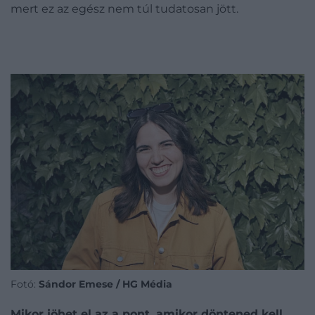
mert ez az egész nem túl tudatosan jött.
Fotó:
Sándor Emese / HG Média
Mikor jöhet el az a pont, amikor döntened kell