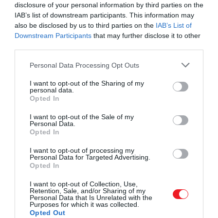
disclosure of your personal information by third parties on the
említeném meg. Mindig azt szeretném elérni, hogy
IAB’s list of downstream participants. This information may
az összkép ne csak egy általános hangulatot,
also be disclosed by us to third parties on the
IAB’s List of
hanem konkrét történeteket meséljen el. Figyelek
Downstream Participants
that may further disclose it to other
a megkomponáltságra.
Sokszor azért veszem elő a
third parties.
gitárom, mert frusztráció vagy szomorúság gyötör,
Please note that this website/app uses one or more Google
Personal Data Processing Opt Outs
amit nem lehet egyszerűen beszédbe átültetni,
services and may gather and store information including but
csak a zene segítségével.
not limited to your visit or usage behaviour. You may click to
I want to opt-out of the Sharing of my
personal data.
grant or deny consent to Google and its third-party tags to
Opted In
Ma szerinted ki a legjobb dalszövegíró a magyar
use your data for below specified purposes in below Google
zenei szcénában?
consent section.
I want to opt-out of the Sale of my
Personal Data.
Beton.Hofi,
de
Co Lee
és
Indigo
szövegeit szintén
Opted In
nagyon kedvelem. Ha pedig nem csak aktív
I want to opt-out of processing my
előadók jöhetnek szóba, akkor egyértelműen az
Personal Data for Targeted Advertising.
Opted In
Akkezdet Phiai
.
I want to opt-out of Collection, Use,
Sokan férfiak uralta közegként írják le az itthoni
Retention, Sale, and/or Sharing of my
Personal Data that Is Unrelated with the
zeneipart. Te hogyan látod a női előadók
Purposes for which it was collected.
helyzetét?
Opted Out