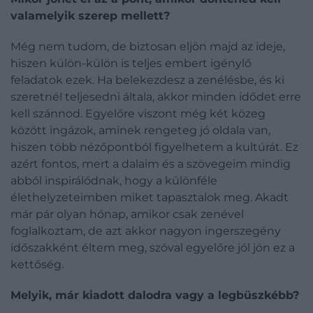
valamelyik szerep mellett?
Még nem tudom, de biztosan eljön majd az ideje,
hiszen külön-külön is teljes embert igénylő
feladatok ezek. Ha belekezdesz a zenélésbe, és ki
szeretnél teljesedni általa, akkor minden idődet erre
kell szánnod. Egyelőre viszont még két közeg
között ingázok, aminek rengeteg jó oldala van,
hiszen több nézőpontból figyelhetem a kultúrát. Ez
azért fontos, mert a dalaim és a szövegeim mindig
abból inspirálódnak, hogy a különféle
élethelyzeteimben miket tapasztalok meg. Akadt
már pár olyan hónap, amikor csak zenével
foglalkoztam, de azt akkor nagyon ingerszegény
időszakként éltem meg, szóval egyelőre jól jön ez a
kettőség.
Melyik, már kiadott dalodra vagy a legbüszkébb?