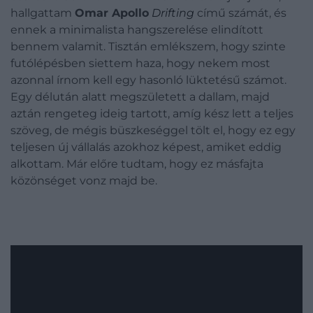
hallgattam
Omar Apollo
Drifting
című számát, és
ennek a minimalista hangszerelése elindított
bennem valamit. Tisztán emlékszem, hogy szinte
futólépésben siettem haza, hogy nekem most
azonnal írnom kell egy hasonló lüktetésű számot.
Egy délután alatt megszületett a dallam, majd
aztán rengeteg ideig tartott, amíg kész lett a teljes
szöveg, de mégis büszkeséggel tölt el, hogy ez egy
teljesen új vállalás azokhoz képest, amiket eddig
alkottam. Már előre tudtam, hogy ez másfajta
közönséget vonz majd be.