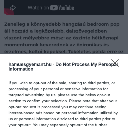
Zeneileg a könnyedebb hangzású bedroom pop
áll hozzád a legközelebb, dalszövegeidben
viszont mélyebbre mész: az őszinte hétköznapi
momentumok keverednek az önironikus és
érzelmes, költői képekkel. Tökéletes példa erre ez
a négy sor a
Járatlan
című számodból:
„Leheli ki
hamuesgyemant.hu -
Do Not Process My Personal
a Nap az utolsó sugarát, / szikrákat horzsolok
Information
szívemből lobban egy gyufaszál, / cinikus volt ez
a tél és kicsinyes ez a nyár, / de valahogy az
If you wish to opt-out of the sale, sharing to third parties, or
öröm hozzám még mindig hazajár.”
Ki volt a
processing of your personal or sensitive information for
legnagyobb inspirációd ennek a lírai hangnak a
targeted advertising by us, please use the below opt-out
megtalálásában?
section to confirm your selection. Please note that after your
opt-out request is processed you may continue seeing
A tavaly ősszel kiadott
Szobapop
című kislemezem
interest-based ads based on personal information utilized by
[amiért laurie. Fonogram-díjat kapott 2026-ban – a
us or personal information disclosed to third parties prior to
your opt-out. You may separately opt-out of the further
szerk.] kapcsán
Petri Györgyöt
és
Pilinszky Jánost