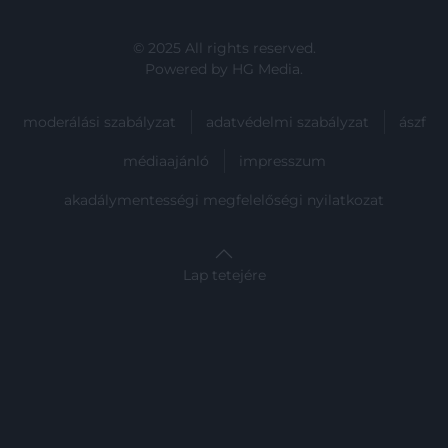
© 2025 All rights reserved.
Powered by
HG Media
.
moderálási szabályzat
adatvédelmi szabályzat
ászf
médiaajánló
impresszum
akadálymentességi megfelelőségi nyilatkozat
Lap tetejére