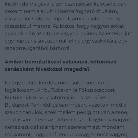
kiadni, de magával a zeneszerzéssel kapcsolatban
nekem nem alakult ki kézzelfogható rituálém,
vagyis nincs olyan időpont, amikor jobban vagy
rosszabbul menne. Az biztos, hogy nagyon sokat
agyalok – én az a típus vagyok, akinek ha eszébe jut
egy frappáns sor, azonnal felírja egy szalvétára, egy
receptre, igazából bárhová.
Amikor bemutatkozol valakinek, feltörekvő
zenészként hivatkozol magadra?
Ez egy nehéz kérdés, mert sok mindennel
foglalkozom. A YouTube-on [a Fókuszcsoport
Kultúrsokk nevű csatornáján – a szerk.] és a
Budapest Park rádiójában műsort vezetek, média
szakon tanulok, ezek mellett pedig ott van a zene,
ami lassan öt éve az életem része. Úgyhogy nagyon
nehéz ezt definiálni; nem szeretem azt mondani
magamról, hogy profi énekes vagy zenész vagyok,