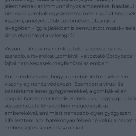
jelenthetnek az immunhiányos emberekre. Ráadásul
bizonyos gombák egyszerre több ezer spórát képesek
kiszórni, amelyek több centimétert utaznak a
levegőben – így a játékban is bemutatott maszkviselé
sincs olyan távol a valóságtól.
Viszont – ahogy már említettük – a sorozatban is
szereplő, a rovarokat „zombivá" változtató Cordyceps
fajtái nem képesek megfertőzni az embert.
Külön érdekesség, hogy a gombás fertőzések ellen
viszonylag nehéz védekezni. Szemben a vírus- és
baktériumellenes gyógyszerekkel, a gombák ellen
csupán három szer létezik. Ennek oka, hogy a gombá
sejtszerkezete lényegében megegyezik az
emberekével, ami miatt nehezebb olyan gyógyszert
kifejleszteni, ami hatékonyan felvenné velük a harcot 
emberi sejtek károsodása nélkül.