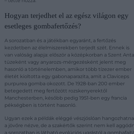
– tette hozzá.
Hogyan terjedhet el az egész világon egy
esetleges gombafertőzés?
A sorozatban és a játékban egyaránt, a fertőzés
kezdetben az élelmiszerekben terjedt szét. Ennek is
van valóság alapja: először a középkorban a Szent Anta
tüzeként vagy anyarozs-mérgezésként jelent meg
hasonló a történelemben, amikor több tízezer ember
életét kioltotta egy gabonaparazita, amit a Claviceps
purpurea gomba okozott. De 1928-ban 200 ember
betegedett meg fertőzött rozskenyerektől
Manchesterben, később pedig 1951-ben egy francia
pékségben is történt hasonló.
Ugyan ezek a példák eléggé vészjóslóan hangozhatn
a jövőre nézve, de a szakértők szerint nem kell aggódn
a sorozatban is látható evolúciós ugrástól a gombafajt