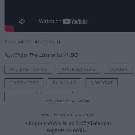
Források:
itt
,
itt
,
itt
és
itt
Nyitókép: The Last of Us / HBO
THE LAST OF US
APOKALIPSZIS
GOMBA
CORDYCEPS
ÉLŐVILÁG
SOROZAT
HBO MAX
KULTÚRA
2026. JÚLIUS 17. ● KULTÚRA
Először perli be Kim Dzsongunt egy észak-
koreai túlélő:
2026. AUGUSZTUS 2. ● KULTÚRA
A koponyafúrás és az ördögűzés sem
segített az őrült…