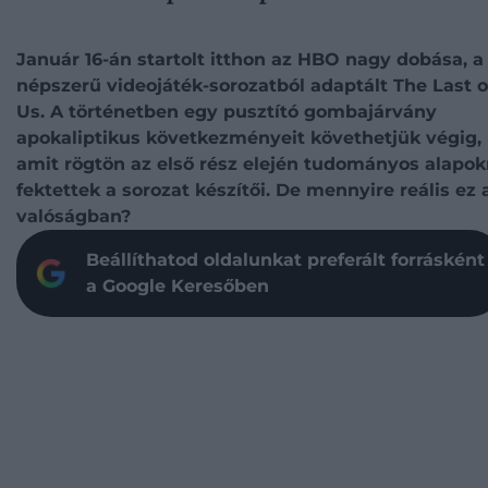
Január 16-án startolt itthon az HBO nagy dobása, a
népszerű videojáték-sorozatból adaptált The Last o
Us. A történetben egy pusztító gombajárvány
apokaliptikus következményeit követhetjük végig,
amit rögtön az első rész elején tudományos alapok
fektettek a sorozat készítői. De mennyire reális ez 
valóságban?
Beállíthatod oldalunkat preferált forrásként
a Google Keresőben