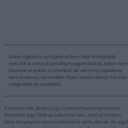
Mivel rögtön a nyitójelenetben már felvázolják
nekünk a sorozat járványmagyarázatát, ezért nem
árulunk el sokat a sztoriból, de aki ennyi spoilerre
sem kíváncsi, az inkább térjen vissza akkor, ha már
megnézte az epizódot.
A sorozat két járványügyi szakértő beszélgetésével
kezdődik egy 1968-as talkshow-ban, ahol az emberi
létet fenyegető vírusveszélyekről spekulálnak. Az egyi