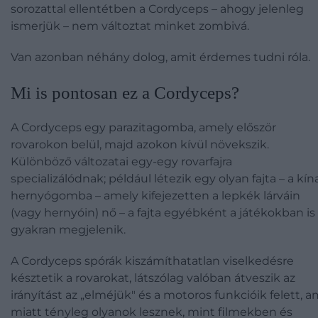
sorozattal ellentétben a Cordyceps – ahogy jelenleg
ismerjük – nem változtat minket zombivá.
Van azonban néhány dolog, amit érdemes tudni róla.
Mi is pontosan ez a Cordyceps?
A Cordyceps egy parazitagomba, amely először
rovarokon belül, majd azokon kívül növekszik.
Különböző változatai egy-egy rovarfajra
specializálódnak; például létezik egy olyan fajta – a kín
hernyógomba – amely kifejezetten a lepkék lárváin
(vagy hernyóin) nő – a fajta egyébként a játékokban is
gyakran megjelenik.
A Cordyceps spórák kiszámíthatatlan viselkedésre
késztetik a rovarokat, látszólag valóban átveszik az
irányítást az „elméjük" és a motoros funkcióik felett, a
miatt tényleg olyanok lesznek, mint filmekben és