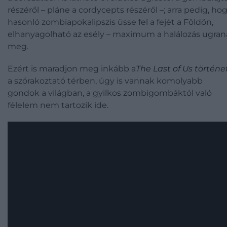
részéről – pláne a cordycepts részéről –; arra pedig, ho
hasonló zombiapokalipszis üsse fel a fejét a Földön,
elhanyagolható az esély – maximum a halálozás ugran
meg.
Ezért is maradjon meg inkább a
The Last of Us történe
a szórakoztató térben, úgy is vannak komolyabb
gondok a világban, a gyilkos zombigombáktól való
félelem nem tartozik ide.