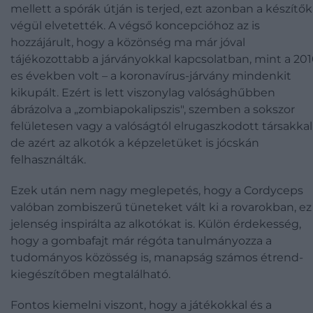
mellett a spórák útján is terjed, ezt azonban a készítők
végül elvetették. A végső koncepcióhoz az is
hozzájárult, hogy a közönség ma már jóval
tájékozottabb a járványokkal kapcsolatban, mint a 201
es években volt – a koronavírus-járvány mindenkit
kikupált. Ezért is lett viszonylag valósághűbben
ábrázolva a „zombiapokalipszis", szemben a sokszor
felületesen vagy a valóságtól elrugaszkodott társakkal
de azért az alkotók a képzeletüket is jócskán
felhasználták.
Ezek után nem nagy meglepetés, hogy a Cordyceps
valóban zombiszerű tüneteket vált ki a rovarokban, ez
jelenség inspirálta az alkotókat is. Külön érdekesség,
hogy a gombafajt már régóta tanulmányozza a
tudományos közösség is, manapság számos étrend-
kiegészítőben megtalálható.
Fontos kiemelni viszont, hogy a játékokkal és a