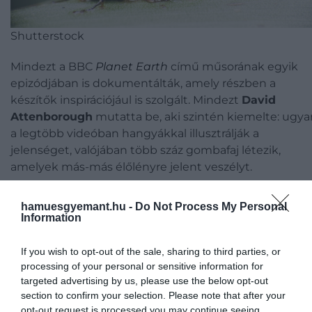
Shutterstock
Mindezt a BBC
Planet Earth
című műsorának egyik
epizódjában is dokumentálták, amely részben a
készítők inspirációjául is szolgált. Mindezt
David
Attenborough
mutatta be, aki szintén kiemelte: ugya
a legtöbb videóban hangyákkal illusztrálják a
jelenséget, valójában több száz gombafaj létezik,
amelyek más-más élőlényre jelent veszélyt.
hamuesgyemant.hu -
Do Not Process My Personal
Information
If you wish to opt-out of the sale, sharing to third parties, or
processing of your personal or sensitive information for
targeted advertising by us, please use the below opt-out
section to confirm your selection. Please note that after your
opt-out request is processed you may continue seeing