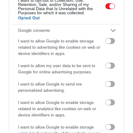
I want to opt-out of Collection, Use,
más fajok pedig rovarölő szerként is hasznosak, és
Retention, Sale, and/or Sharing of my
Personal Data that Is Unrelated with the
lassíthatják például a malária terjedését.
Purposes for which it was collected.
Opted Out
Mi a helyzet a többiekkel?
Google consents
Ennek ellenére léteznek olyan gombák, amik
I want to allow Google to enable storage
related to advertising like cookies on web or
kifejezetten veszélyesek az emberre, és – a sorozathoz
device identifiers in apps.
hasonlóan – képes harapással és karmolással terjedni.
Ilyen például a Sporothrix brasiliensis, ami egy
I want to allow my user data to be sent to
úgynevezett dimorf gomba, mely penészgombaként
Google for online advertising purposes.
és élesztőgombaként is létezhet, és a testi sérülések
mellett spórák formájában is belélegezhető. A
I want to allow Google to send me
personalized advertising.
betegséget sokszor macskák terjesztik, és egyre
nagyobb bajt okoznak például Brazíliában.
I want to allow Google to enable storage
related to analytics like cookies on web or
device identifiers in apps.
A Sporothrix brasiliensis évent
I want to allow Google to enable storage
több ezer fertőzést okoz. Ha eg