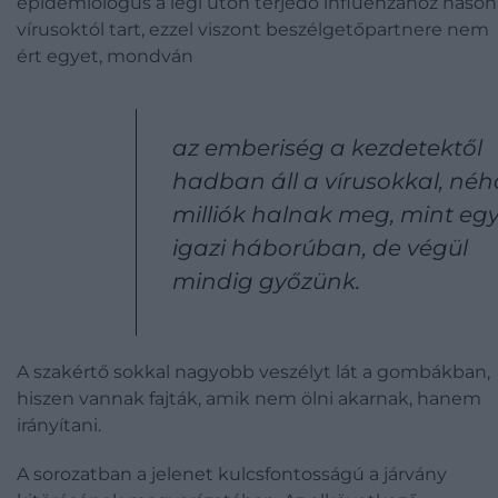
epidemiológus a légi úton terjedő influenzához hason
vírusoktól tart, ezzel viszont beszélgetőpartnere nem
ért egyet, mondván
az emberiség a kezdetektől
hadban áll a vírusokkal, néh
milliók halnak meg, mint eg
igazi háborúban, de végül
mindig győzünk.
A szakértő sokkal nagyobb veszélyt lát a gombákban,
hiszen vannak fajták, amik nem ölni akarnak, hanem
irányítani.
A sorozatban a jelenet kulcsfontosságú a járvány