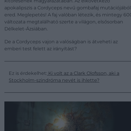
kitörésének magyarázatában. Az elkövetkező
apokalipszis a Cordyceps nevű gombafaj mutációjából
ered. Meglepetés! A faj valóban létezik, és mintegy 60
változata megtalálható szerte a világon, elsősorban
Délkelet-Ázsiában.
De a Cordyceps vajon a valóságban is átveheti az
emberi test felett az irányítást?
Ez is érdekelhet:
Ki volt az a Clark Olofsson, aki a
Stockholm-szindróma nevét is ihlette?