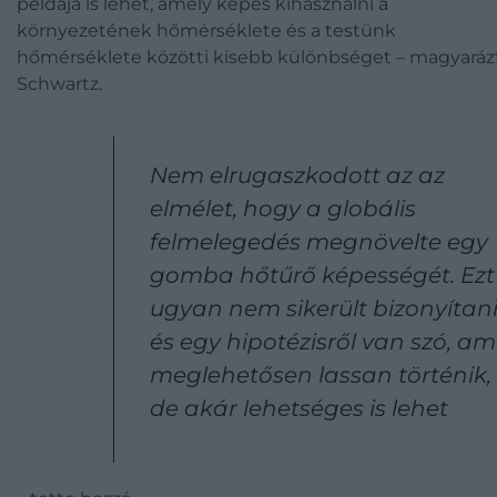
példája is lehet, amely képes kihasználni a
környezetének hőmérséklete és a testünk
hőmérséklete közötti kisebb különbséget – magyaráz
Schwartz.
Nem elrugaszkodott az az
elmélet, hogy a globális
felmelegedés megnövelte egy
gomba hőtűrő képességét. Ezt
ugyan nem sikerült bizonyítan
és egy hipotézisről van szó, am
meglehetősen lassan történik,
de akár lehetséges is lehet