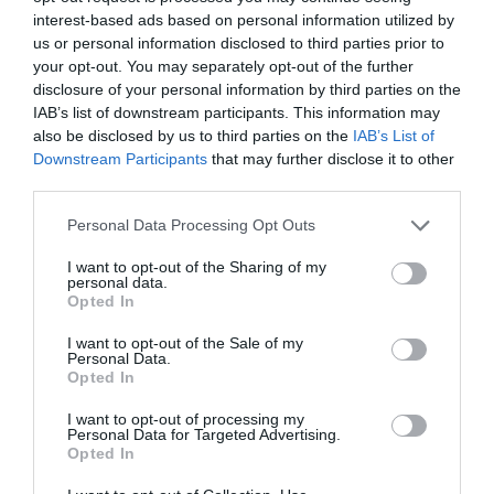
interest-based ads based on personal information utilized by
us or personal information disclosed to third parties prior to
your opt-out. You may separately opt-out of the further
disclosure of your personal information by third parties on the
IAB’s list of downstream participants. This information may
also be disclosed by us to third parties on the
IAB’s List of
Downstream Participants
that may further disclose it to other
third parties.
De akkor miért tartalmaznak egyes étrend-
Please note that this website/app uses one or more Google
Personal Data Processing Opt Outs
kiegészítők olyan gombákat, ami a
services and may gather and store information including but
rovarokat zombivá változtatja?
not limited to your visit or usage behaviour. You may click to
I want to opt-out of the Sharing of my
personal data.
grant or deny consent to Google and its third-party tags to
Opted In
use your data for below specified purposes in below Google
A Cordyceps gombafajta számos előnyös hatással van
consent section.
I want to opt-out of the Sale of my
az emberek számára. Ezek közé tartozik a jobb
Personal Data.
Opted In
állóképesség, a veseműködést is javítja, nem mellesle
a különböző rákkutatásokban is alkalmazzák a tumor
I want to opt-out of processing my
növekedésének lassítása céljából. Vannak olyan
Personal Data for Targeted Advertising.
Opted In
gombafajok – mint például
Cordyceps subsessilis –
amelyet
szervátültetési gyógyszerekben használnak
,