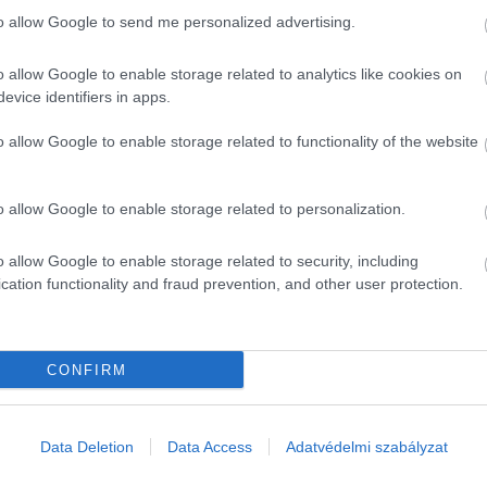
k nagyon hasonlít az édesapjára,
Vilmos hercegre
.
to allow Google to send me personalized advertising.
pet is megosztottak a napokban, ugyanis tegnapelőtt a ki
o allow Google to enable storage related to analytics like cookies on
nő a hétvégén lett volna 97 éves.
evice identifiers in apps.
o allow Google to enable storage related to functionality of the website
o allow Google to enable storage related to personalization.
o allow Google to enable storage related to security, including
cation functionality and fraud prevention, and other user protection.
CONFIRM
Data Deletion
Data Access
Adatvédelmi szabályzat
A bejegyzés megtekintése az Instagramon