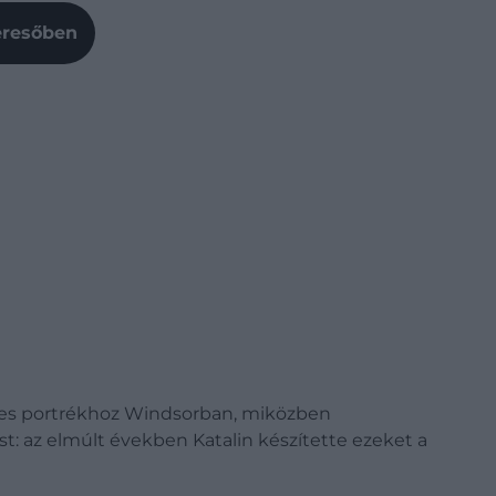
Keresőben
t éves portrékhoz Windsorban, miközben
t: az elmúlt években Katalin készítette ezeket a