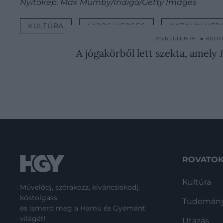
Nyitókép: Max Mumby/Indigo/Getty Images
KULTÚRA
LAJOS HERCEG
KATALIN HER
2026. JÚLIUS 19. ● KULT
A jógakörből lett szekta, amel
ROVATO
Kultúra
Művelődj, szórakozz, kíváncsiskodj,
kóstolgass
Tudomán
és ismerd meg a Hamu és Gyémánt
világát!
Utazás