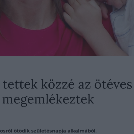
tettek közzé az ötéves
is megemlékeztek
osról ötödik születésnapja alkalmából.