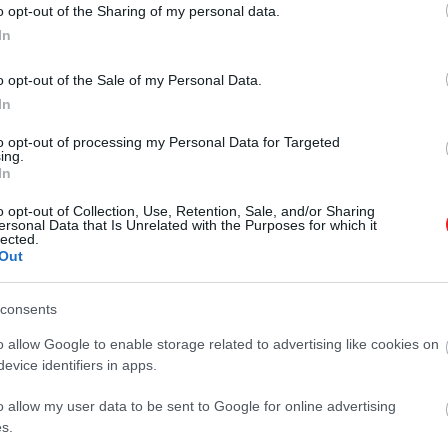
A bejegyzés megtekintése az Instagramon
o opt-out of the Sharing of my personal data.
In
o opt-out of the Sale of my Personal Data.
In
to opt-out of processing my Personal Data for Targeted
ing.
In
o opt-out of Collection, Use, Retention, Sale, and/or Sharing
ersonal Data that Is Unrelated with the Purposes for which it
lected.
Out
Prince and Princess of Wales (@princeandprincessofwales) által
sztott bejegyzés
consents
o allow Google to enable storage related to advertising like cookies on
os és bézs színű argyle díszítéssel, amelyet egy kék kock
evice identifiers in apps.
pulóvert láthatunk.
o allow my user data to be sent to Google for online advertising
s.
 Lajost a negyedik születésnapi portréja kedvéért édesany