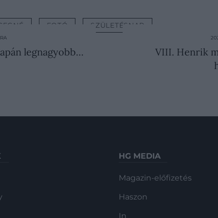
CEGNÉ
FOTÓ
SZÜLETÉSNAP
ÚRA
20
y Japán legnagyobb…
VIII. Henrik 
K
HG MEDIA
Magazin-előfizetés
y
Haszon
In