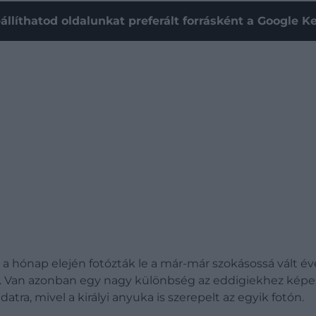
állíthatod oldalunkat preferált forrásként a Google 
jost a hónap elején fotózták le a már-már szokásossá vál
ét. Van azonban egy nagy különbség az eddigiekhez képes
adatra, mivel a királyi anyuka is szerepelt az egyik fotón.