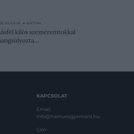
26. JÚLIUS 28. ● KULTÚRA
másfél kilós szeméremtokkal
hangsúlyozta…
KAPCSOLAT
Email:
info@hamuesgyemant.hu
Cím: