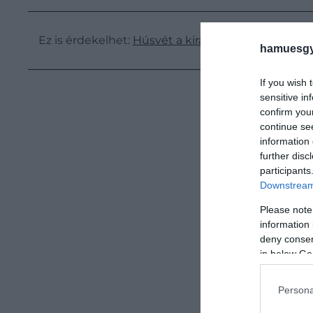
Ez is érdekelhet:
Húsvét a királyi családnál – Laj
hamuesgy
If you wish 
sensitive in
confirm you
continue se
information 
further disc
participants
Downstream 
Please note
information 
deny consent
in below Go
Persona