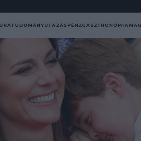
TÚRA
TUDOMÁNY
UTAZÁS
PÉNZ
GASZTRONÓMIA
MAG