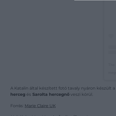
The 
mego
A Katalin által készített fotó tavaly nyáron készül
herceg
és
Sarolta hercegnő
veszi körül.
Forrás:
Marie Claire UK