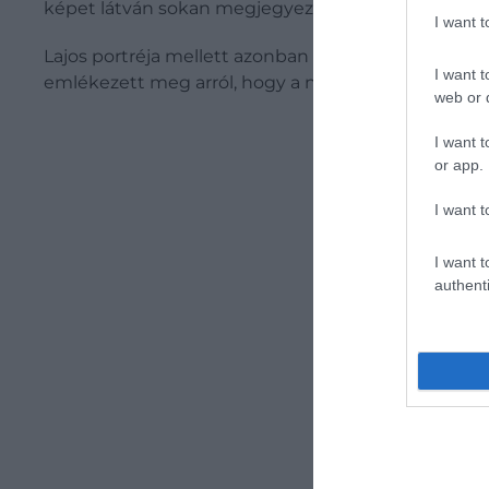
képet látván sokan megjegyezték, hogy a kisgyere
I want 
Lajos portréja mellett azonban egy másik fontos ké
I want t
emlékezett meg arról, hogy a néhai Erzsébet király
web or d
I want t
or app.
I want t
I want t
authenti