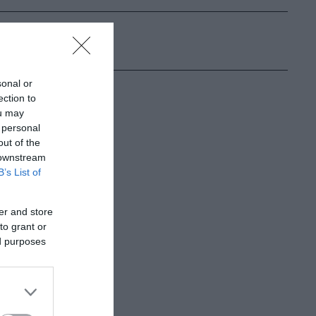
sonal or
ection to
ou may
 personal
out of the
 downstream
B’s List of
er and store
to grant or
ed purposes