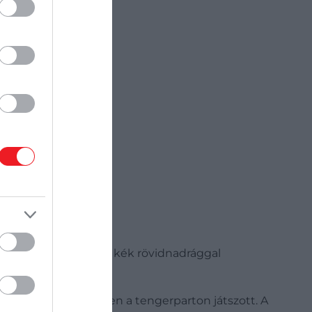
ás galléros ing és egy kék rövidnadrággal
ja fotózta le, miközben a tengerparton játszott. A