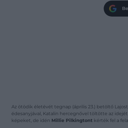
Be
Az ötödik életévét tegnap (április 23.) betöltő La
édesanyjával, Katalin hercegnővel töltötte az idej
képeket, de idén
Millie Pilkingtont
kérték fel a fel