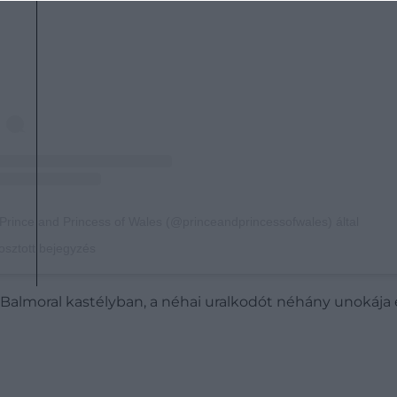
Prince and Princess of Wales (@princeandprincessofwales) által
sztott bejegyzés
t a Balmoral kastélyban, a néhai uralkodót néhány unokája