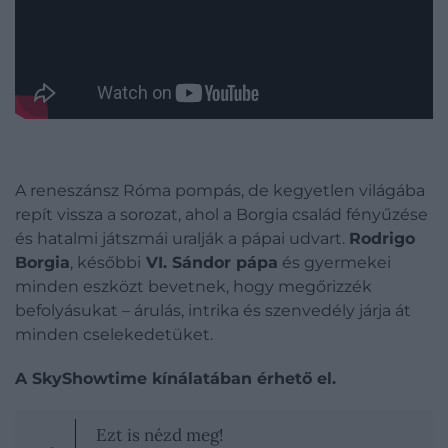
A reneszánsz Róma pompás, de kegyetlen világába
repít vissza a sorozat, ahol a Borgia család fényűzése
és hatalmi játszmái uralják a pápai udvart.
Rodrigo
Borgia
, későbbi
VI. Sándor pápa
és gyermekei
minden eszközt bevetnek, hogy megőrizzék
befolyásukat – árulás, intrika és szenvedély járja át
minden cselekedetüket.
A SkyShowtime kínálatában érhető el.
Ezt is nézd meg!