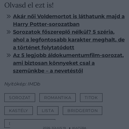
Olvasd el ezt is!
Akár női Voldemortot is láthatunk majd a
Harry Potter-sorozatban
Sorozatok főszereplő nélkül? 5 széria,
ahol a legfontosabb karakter meghalt, de
a történet folytatódott
Az 5 legjobb áldokumentumfilm-sorozat,
ami biztosan könnyeket csal a
szemünkbe – a nevetéstől
Nyitókép: IMDb
SOROZAT
ROMANTIKA
TITOK
KASTÉLY
LISTA
BRIDGERTON
DOWNTON ABBEY
2026. JÚLIUS 19. ● KULTÚRA