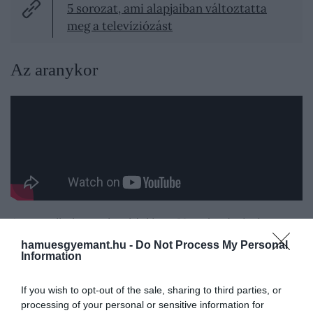
5 sorozat, ami alapjaiban változtatta
meg a televíziózást
Az aranykor
Az amerikai aranykor idején, a 19. század végén
játszódó sorozat a régi arisztokrácia és az újonnan
hamuesgyemant.hu -
Do Not Process My Personal
meggazdagodott iparmágnások világát állítja
Information
szembe. A történet középpontjában Marian Brook
áll, aki vidékről költözött New Yorkba, ahol
If you wish to opt-out of the sale, sharing to third parties, or
processing of your personal or sensitive information for
akaratlanul is a társadalmi rétegek rivalizálásába