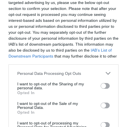
targeted advertising by us, please use the below opt-out
keveredik.
Julian Fellowes
, a már
section to confirm your selection. Please note that after your
említett
Downtown Abbey
alkotójának neve
opt-out request is processed you may continue seeing
fémjelzi ezt a produkciót is, aki itt is maradandó
interest-based ads based on personal information utilized by
munkát végzett: mesterien ábrázolja, hogyan
us or personal information disclosed to third parties prior to
formálja a sorsokat a származás, a rang és a
your opt-out. You may separately opt-out of the further
társadalmi nyomás.
disclosure of your personal information by third parties on the
IAB’s list of downstream participants. This information may
A HBO Max kínálatában érhető el.
also be disclosed by us to third parties on the
IAB’s List of
Downstream Participants
that may further disclose it to other
third parties.
A spanyol hercegnő
Please note that this website/app uses one or more Google
Personal Data Processing Opt Outs
services and may gather and store information including but
not limited to your visit or usage behaviour. You may click to
I want to opt-out of the Sharing of my
personal data.
grant or deny consent to Google and its third-party tags to
Opted In
use your data for below specified purposes in below Google
consent section.
I want to opt-out of the Sale of my
Personal Data.
Opted In
I want to opt-out of processing my
A kétévados sorozat
Aragóniai Katalin
, spanyol