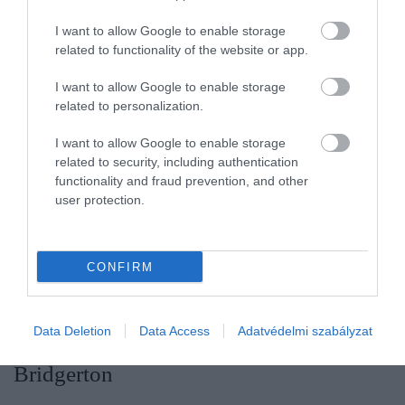
I want to allow Google to enable storage
related to functionality of the website or app.
I want to allow Google to enable storage
related to personalization.
A nagyszabású történelmi dráma
VIII. Henrik
negyven évig tartó uralkodásának fordulatait
I want to allow Google to enable storage
mutatja be – a király szerelmi viszonyaitól és
related to security, including authentication
botrányos házasságaitól kezdve a vallási reformokon
functionality and fraud prevention, and other
user protection.
át egyéb politikai döntésekig. A négyévados sorozat
egyik fő erőssége, hogy
Jonathan Rhys Meyers
alakításában a hírhedt uralkodó nemcsak
kifigurázott zsarnokként, hanem esendő
CONFIRM
emberként is megelevenedik a képernyőn.
A Prime Video kínálatában érhető el.
Data Deletion
Data Access
Adatvédelmi szabályzat
Bridgerton