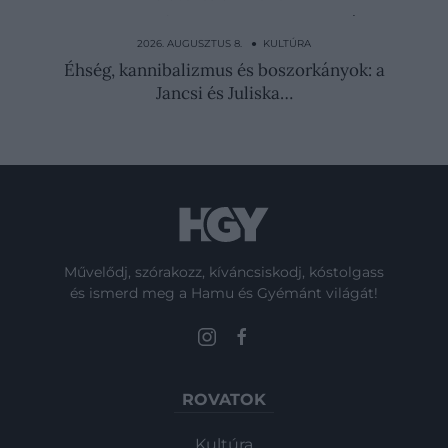
A jógakörből lett szekta, amely Japán
legnagyobb…
2026. AUGUSZTUS 8. ● KULTÚRA
Éhség, kannibalizmus és boszorkányok: a
Jancsi és Juliska…
Művelődj, szórakozz, kíváncsiskodj, kóstolgass
és ismerd meg a Hamu és Gyémánt világát!
ROVATOK
Kultúra