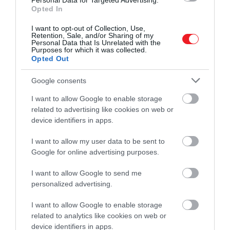
Personal Data for Targeted Advertising.
Opted In
hercegnő életét követi nyomon, aki Anglia
trónörökösének,
Artúr hercegnek
a
I want to opt-out of Collection, Use,
Retention, Sale, and/or Sharing of my
feleségjelöltjeként érkezik a szigetországba. A
Personal Data that Is Unrelated with the
házasság tragikus fordulata után a fiatal nőnek újra
Purposes for which it was collected.
Opted Out
kell pozicionálnia magát, hogy helyet találjon a
Tudor-udvarban.
Google consents
I want to allow Google to enable storage
related to advertising like cookies on web or
device identifiers in apps.
Ez is érdekelhet!
6 izgalmas sorozatpremier, amiért
I want to allow my user data to be sent to
érdemes a tévé elé ülni októberben
Google for online advertising purposes.
I want to allow Google to send me
Tudorok
personalized advertising.
I want to allow Google to enable storage
related to analytics like cookies on web or
device identifiers in apps.