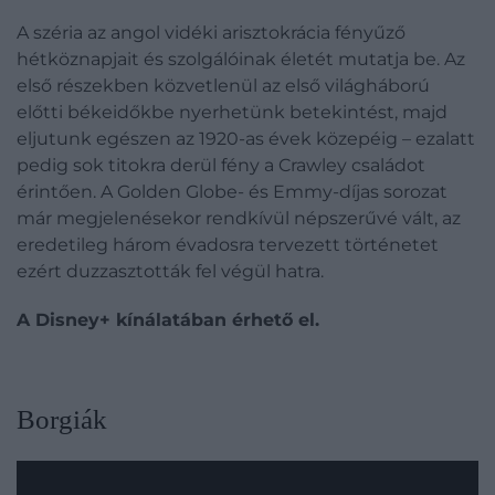
A széria az angol vidéki arisztokrácia fényűző
hétköznapjait és szolgálóinak életét mutatja be. Az
első részekben közvetlenül az első világháború
előtti békeidőkbe nyerhetünk betekintést, majd
eljutunk egészen az 1920-as évek közepéig
–
ezalatt
pedig sok titokra derül fény a Crawley családot
érintően. A Golden Globe- és Emmy-díjas sorozat
már megjelenésekor rendkívül népszerűvé vált, az
eredetileg három évadosra tervezett történetet
ezért duzzasztották fel végül hatra.
A Disney+ kínálatában érhető el.
Borgiák