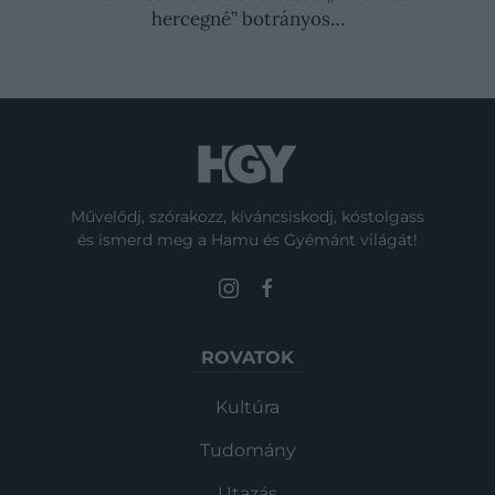
hercegné” botrányos…
Művelődj, szórakozz, kíváncsiskodj, kóstolgass
és ismerd meg a Hamu és Gyémánt világát!
ROVATOK
Kultúra
Tudomány
Utazás