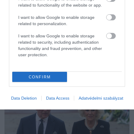
related to functionality of the website or app.
Az Egyesült Királyság királya és
I want to allow Google to enable storage
királynéja, III. Károly és Kamilla
related to personalization.
Károly tavalyi rákdiagnózisa az ő évére is rányomta a
I want to allow Google to enable storage
bélyegét, de a hírek szerint a király és a királyné az
related to security, including authentication
idei évben minden alkalmat megragadnak majd
functionality and fraud prevention, and other
user protection.
arra, hogy hivatalos rendezvényeken vegyenek
részt és ünnepeljenek.
CONFIRM
Data Deletion
Data Access
Adatvédelmi szabályzat