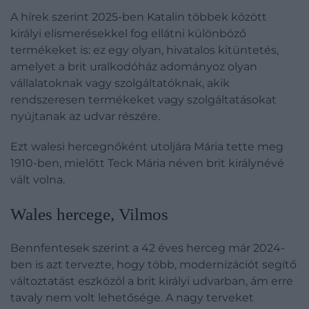
A hírek szerint 2025-ben Katalin többek között
királyi elismerésekkel fog ellátni különböző
termékeket is: ez egy olyan, hivatalos kitüntetés,
amelyet a brit uralkodóház adományoz olyan
vállalatoknak vagy szolgáltatóknak, akik
rendszeresen termékeket vagy szolgáltatásokat
nyújtanak az udvar részére.
Ezt walesi hercegnőként utoljára Mária tette meg
1910-ben, mielőtt Teck Mária néven brit királynévé
vált volna.
​Wales hercege, Vilmos
Bennfentesek szerint a 42 éves herceg már 2024-
ben is azt tervezte, hogy több, modernizációt segítő
változtatást eszközöl a brit királyi udvarban, ám erre
tavaly nem volt lehetősége. A nagy terveket