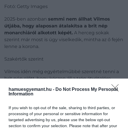
Fotó: Getty Images
2025-ben azonban
semmi nem állhat Vilmos
útjába, hogy alaposan átalakítsa a brit nép
monarchiáról alkotott képét.
A herceg sokak
szerint már most is úgy viselkedik, mintha az ő fején
lenne a korona.
Szakértők szerint
Vilmos idén még egyértelműbbé szeretné tenni a
brit nép előtt, hogy készen áll a trón átvételére –
mégpedig egy olyan
határozott, tradicionális, mégis
hamuesgyemant.hu -
Do Not Process My Personal
megközelíthető uralkodóként
, mint amilyen a
Information
nagymamája, II. Erzsébet volt.
If you wish to opt-out of the sale, sharing to third parties, or
Sussex hercege, Harry
processing of your personal or sensitive information for
targeted advertising by us, please use the below opt-out
section to confirm your selection. Please note that after your
A bátyjával ellentétben Harry kilátásai a 2025-ös évre