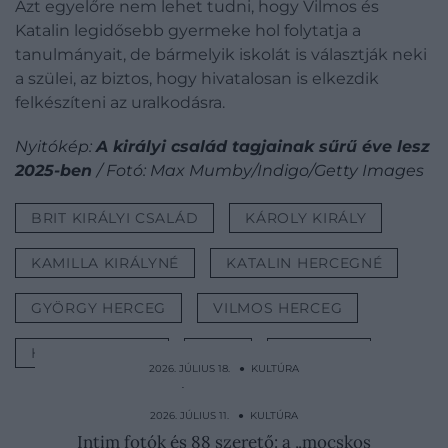
Azt egyelőre nem lehet tudni, hogy Vilmos és
Katalin legidősebb gyermeke hol folytatja a
tanulmányait, de bármelyik iskolát is választják neki
a szülei, az biztos, hogy hivatalosan is elkezdik
felkészíteni az uralkodásra.
Nyitókép:
A királyi család tagjainak sűrű éve lesz
2025-ben
/ Fotó: Max Mumby/Indigo/Getty Images
BRIT KIRÁLYI CSALÁD
KÁROLY KIRÁLY
KAMILLA KIRÁLYNÉ
KATALIN HERCEGNÉ
GYÖRGY HERCEG
VILMOS HERCEG
HARRY HERCEG
2025
KULTÚRA
2026. JÚLIUS 18. ● KULTÚRA
Koporsó sem járt nekik – ez történt VIII.
Henrik kivégzett…
2026. JÚLIUS 11. ● KULTÚRA
Intim fotók és 88 szerető: a „mocskos