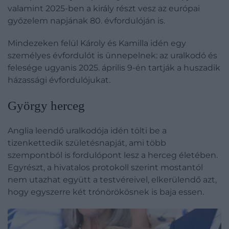
valamint 2025-ben a király részt vesz az európai
győzelem napjának 80. évfordulóján is.
Mindezeken felül Károly és Kamilla idén egy
személyes évfordulót is ünnepelnek: az uralkodó és
felesége ugyanis 2025. április 9-én tartják a huszadik
házassági évfordulójukat.
​György herceg
Anglia leendő uralkodója idén tölti be a
tizenkettedik születésnapját, ami több
szempontból is fordulópont lesz a herceg életében.
Egyrészt, a hivatalos protokoll szerint mostantól
nem utazhat együtt a testvéreivel, elkerülendő azt,
hogy egyszerre két trónörökösnek is baja essen.