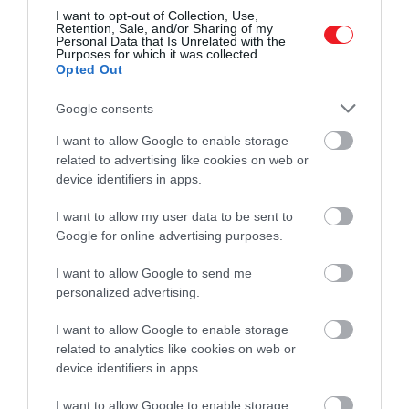
I want to opt-out of Collection, Use,
Karwai Tang/WireImage/Getty Images
Retention, Sale, and/or Sharing of my
Personal Data that Is Unrelated with the
Purposes for which it was collected.
Úgy tűnik, Harry az év nagy részét bíróságokon tölti
Opted Out
majd, hiszen nem ez az egyetlen folyamatban lévő
Google consents
ügye. A hercegről ugyanis kiderült, hogy
megvezette a hatóságokat, amikor amerikai
I want to allow Google to enable storage
vízumért folyamodott, ami komoly
related to advertising like cookies on web or
következményekkel járhat.
device identifiers in apps.
I want to allow my user data to be sent to
Ahogy arról mi is beszámoltunk, a herceg az
Google for online advertising purposes.
amerikai letelepedése előtt nem vallott őszintén a
drogfogyasztási szokásairól, amire az USA elnöke,
I want to allow Google to send me
Donald Trump
kitoloncolással fenyegette meg
personalized advertising.
Harryt. A szakértők szerint
I want to allow Google to enable storage
legkésőbb az év közepére kiderül, hogy Sussex
related to analytics like cookies on web or
hercegét
kitoloncolják-e
az Amerikai Egyesült
device identifiers in apps.
Államokból.
I want to allow Google to enable storage