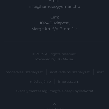
Email:
info@hamuesgyemant.hu
Cím:
1024 Budapest,
Margit krt. 5/A, 3. em. 1. a
© 2025 All rights reserved.
Powered by
HG Media
.
moderálási szabályzat
adatvédelmi szabályzat
ászf
médiaajánló
impresszum
akadálymentességi megfelelőségi nyilatkozat