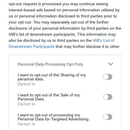
opt-out request is processed you may continue seeing
kifejezetten borúsnak tűnnek. A család fekete
interest-based ads based on personal information utilized by
bárányának már januárban bíróság elé kell majd
us or personal information disclosed to third parties prior to
állnia egy, a
The Sun
újsággal folytatott pereskedése
your opt-out. You may separately opt-out of the further
miatt.
disclosure of your personal information by third parties on the
IAB’s list of downstream participants. This information may
also be disclosed by us to third parties on the
IAB’s List of
Downstream Participants
that may further disclose it to other
third parties.
Please note that this website/app uses one or more Google
Personal Data Processing Opt Outs
services and may gather and store information including but
not limited to your visit or usage behaviour. You may click to
I want to opt-out of the Sharing of my
personal data.
grant or deny consent to Google and its third-party tags to
Opted In
use your data for below specified purposes in below Google
consent section.
I want to opt-out of the Sale of my
Personal Data.
Opted In
I want to opt-out of processing my
Personal Data for Targeted Advertising.
Opted In
Harry a 2025-ös év nagy részét bíróságon tölti majd