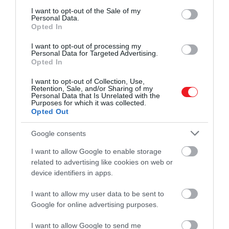
consent section.
I want to opt-out of the Sale of my
Personal Data.
Opted In
I want to opt-out of processing my
Personal Data for Targeted Advertising.
Shutterstock
Opted In
Ha inkább egy kisebb méretű kutyában
I want to opt-out of Collection, Use,
Retention, Sale, and/or Sharing of my
gondolkodunk, akkor a bichon frisé mindenképp jó
Personal Data that Is Unrelated with the
Purposes for which it was collected.
választás. A fajta hipoallergénnek számít, ennek
Opted Out
köszönhetően remek döntés azoknak, akik
valamilyen allergiával küszködnek. Ugyan a
Google consents
hullámos szőrtömeg megtévesztő, de a bichon frisé
I want to allow Google to enable storage
szőre egyáltalán nem hullik, így a lakásban sem lesz
related to advertising like cookies on web or
ezzel gond. Egy dolgot viszont fontos kiemelni:
device identifiers in apps.
rendszeres ápolásra van szükségük.
I want to allow my user data to be sent to
Könnyen tanítható, alkalmazkodóképes és kis
Google for online advertising purposes.
háztartásokba kiváló társ – bár nekik is sok sétára és
I want to allow Google to send me
rendszeres zöld területre van szükségük.