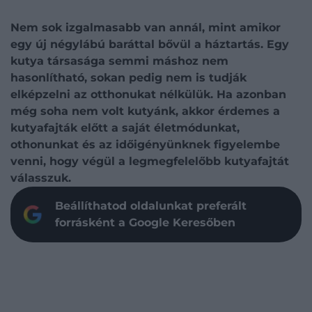
Nem sok izgalmasabb van annál, mint amikor
egy új négylábú baráttal bővül a háztartás. Egy
kutya társasága semmi máshoz nem
hasonlítható, sokan pedig nem is tudják
elképzelni az otthonukat nélkülük. Ha azonban
még soha nem volt kutyánk, akkor érdemes a
kutyafajták előtt a saját életmódunkat,
othonunkat és az időigényünknek figyelembe
venni, hogy végül a legmegfelelőbb kutyafajtát
válasszuk.
Beállíthatod oldalunkat preferált
forrásként a Google Keresőben