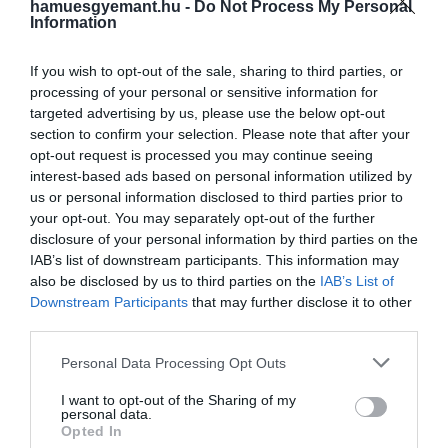
hamuesgyemant.hu -
Do Not Process My Personal
ragaszkodóak. Imádják a családos otthonokat,
Information
tagjait pedig rendszerint örömmel szórakoztatja.
Szintén tanulékony fajta, ezért könnyű kiképzeni
If you wish to opt-out of the sale, sharing to third parties, or
őket, és hasonlóan a golden retrieverekhez, a
processing of your personal or sensitive information for
targeted advertising by us, please use the below opt-out
labradorok is inkább aktívabb otthonokba valók,
section to confirm your selection. Please note that after your
mivel szintén mozgást igényelnek – ha ezt nem
opt-out request is processed you may continue seeing
kapják meg, gyakran a háztartás bánja.
interest-based ads based on personal information utilized by
us or personal information disclosed to third parties prior to
Bichon frisé
your opt-out. You may separately opt-out of the further
disclosure of your personal information by third parties on the
IAB’s list of downstream participants. This information may
also be disclosed by us to third parties on the
IAB’s List of
Downstream Participants
that may further disclose it to other
third parties.
Please note that this website/app uses one or more Google
Personal Data Processing Opt Outs
services and may gather and store information including but
not limited to your visit or usage behaviour. You may click to
I want to opt-out of the Sharing of my
personal data.
grant or deny consent to Google and its third-party tags to
Opted In
use your data for below specified purposes in below Google