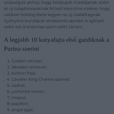
szükségük ahhoz, hogy boldogok maradjanak, ezért
az új tulajdonosoknak fel kell készülnie ezekre, hogy
valóban boldog élete legyen az új családtagnak.
Gyönyörű bundájuk rendszeres ápolást is igényel,
ezért ezt is érdemes szem előtt tartani.
A legjobb 10 kutyafajta első gazdiknak a
Purina szerint
Golden retriver;
labrador retriever;
bichon frisé;
Cavalier King Charles spániel;
uszkár;
yorkshire terrier;
mopsz;
papillon;
angol agár;