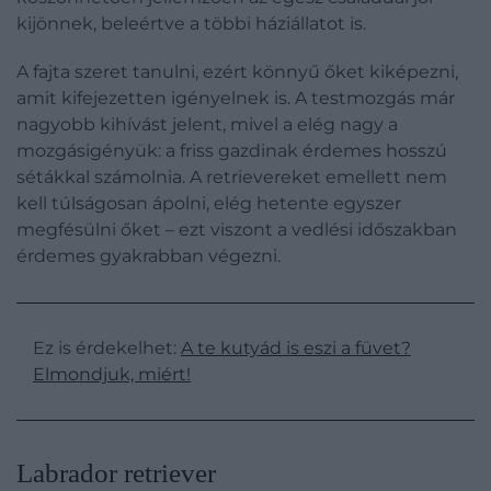
kijönnek, beleértve a többi háziállatot is.
A fajta szeret tanulni, ezért könnyű őket kiképezni,
amit kifejezetten igényelnek is. A testmozgás már
nagyobb kihívást jelent, mivel a elég nagy a
mozgásigényük: a friss gazdinak érdemes hosszú
sétákkal számolnia. A retrievereket emellett nem
kell túlságosan ápolni, elég hetente egyszer
megfésülni őket – ezt viszont a vedlési időszakban
érdemes gyakrabban végezni.
Ez is érdekelhet:
A te kutyád is eszi a füvet?
Elmondjuk, miért!
Labrador retriever