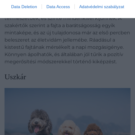
szintén az egyik legjobb kutya az első gazdik
Data Deletion
Data Access
Adatvédelmi szabályzat
számára, mivel szeretetteljesek, szelíd
természetűek, és szinte mindenkivel kijönnek. A
szakértők szerint a fajta a barátságosság egyik
mintaképe, és az új tulajdonosa már az első percben
beleszeret az életvidám jellemébe. Ráadásul a
kistestű fajtának mérsékelt a napi mozgásigénye.
Könnyen ápolhatók, és általában jól tűrik a pozitív
megerősítési módszerekkel történő kiképzést.
Uszkár