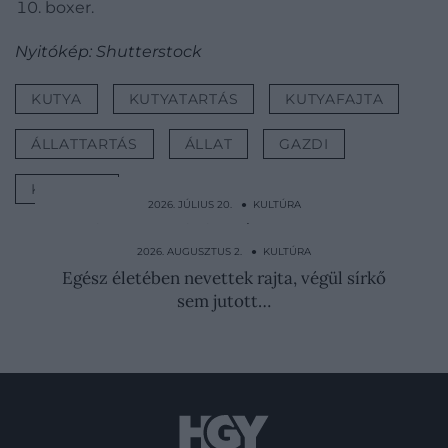
boxer.
Nyitókép: Shutterstock
KUTYA
KUTYATARTÁS
KUTYAFAJTA
ÁLLATTARTÁS
ÁLLAT
GAZDI
KULTÚRA
2026. JÚLIUS 20. ● KULTÚRA
Gyűlölt szeretőből királyné: Kamilla 30
éves útja
2026. AUGUSZTUS 2. ● KULTÚRA
Egész életében nevettek rajta, végül sírkő
sem jutott…