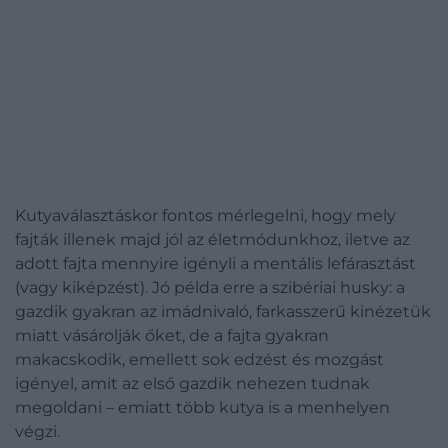
Kutyaválasztáskor fontos mérlegelni, hogy mely
fajták illenek majd jól az életmódunkhoz, iletve az
adott fajta mennyire igényli a mentális lefárasztást
(vagy kiképzést). Jó példa erre a szibériai husky: a
gazdik gyakran az imádnivaló, farkasszerű kinézetük
miatt vásárolják őket, de a fajta gyakran
makacskodik, emellett sok edzést és mozgást
igényel, amit az első gazdik nehezen tudnak
megoldani – emiatt több kutya is a menhelyen
végzi.