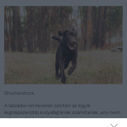
Shutterstock
A labrador retrieverek szintén az egyik
legnépszerűbb kutyafajtának számítanak, ami nem
véletlen. A labradorok általában
alkalmazkodóképesek, barátságosak, hűségesek és