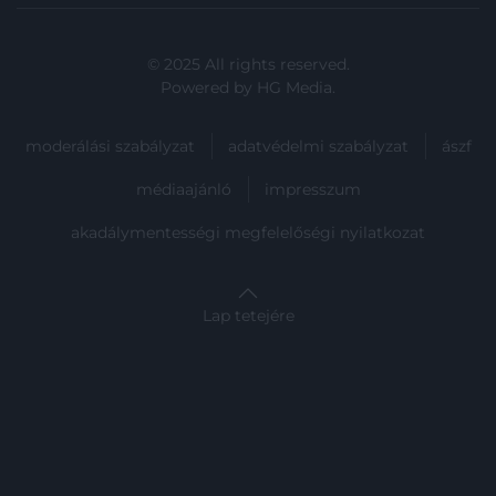
© 2025 All rights reserved.
Powered by
HG Media
.
moderálási szabályzat
adatvédelmi szabályzat
ászf
médiaajánló
impresszum
akadálymentességi megfelelőségi nyilatkozat
Lap tetejére