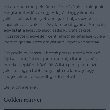
Ha azonban megfelelően utánanézünk a dolognak,
megismerhetjük az egyes fajták leggyakoribb
jellemzőit, és könnyebben igazíthatjuk ezeket a
saját életvitelünkhöz. Az állateledel-gyártó Purina
írt
egy listát
a legjobb elsőgazdis kutyafajtákról.
Hozzátették: egyedenként lehetnek eltérések, de a
leendő gazdik ezzel árnyaltabb képet kaphatnak.
Ezt pedig mi tesszük hozzá: persze nem kötelező
fajtiszta kutyákban gondolkodni, a listát csupán
érdekességként közöljük. A lista pedig nem azt
jelenti, hogy a többi kutyafajta ne lenne jó egy
megfelelően felkészült gazdi mellett.
De jöjjön a lényeg!
Golden retriver