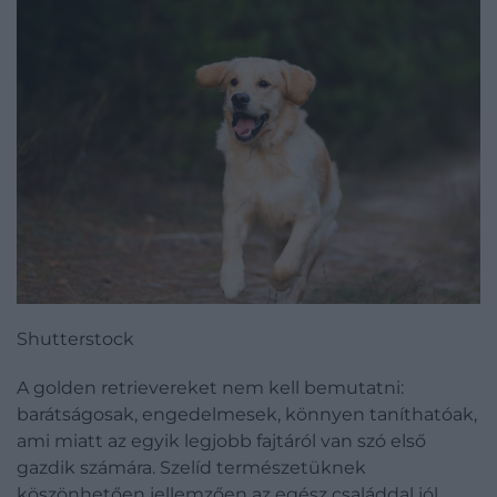
Shutterstock
A golden retrievereket nem kell bemutatni:
barátságosak, engedelmesek, könnyen taníthatóak,
ami miatt az egyik legjobb fajtáról van szó első
gazdik számára. Szelíd természetüknek
köszönhetően jellemzően az egész családdal jól