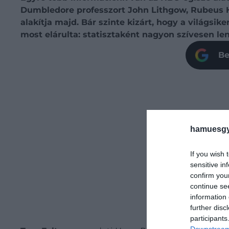
Dumbledore professzort John Lithgow, Rubeus Ha
alakítja majd. Bár szinte kizárt, hogy a világsi
most elárulta: statisztaként nagyon szívesen len
Be
hamuesgy
If you wish 
sensitive in
confirm you
continue se
information 
further disc
participants