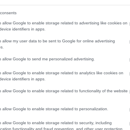
yon közel állunk egymáshoz. Általában a 
consents
ozni. De a Mardekárok és a Griffendélek va
o allow Google to enable storage related to advertising like cookies on
evice identifiers in apps.
o Malfoy a Roxfort Mardekár nevű házába tartozott, míg
D
o allow my user data to be sent to Google for online advertising
s.
to allow Google to send me personalized advertising.
ész szerint nagyon unalmas volt a Harry Potter-filmek for
o allow Google to enable storage related to analytics like cookies on
evice identifiers in apps.
o allow Google to enable storage related to functionality of the website
o allow Google to enable storage related to personalization.
o allow Google to enable storage related to security, including
cation functionality and fraud prevention, and other user protection.