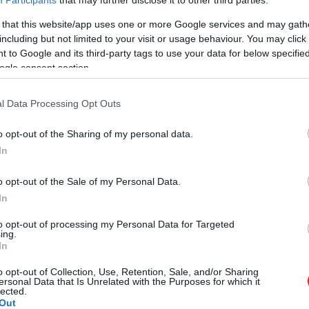
Participants
that may further disclose it to other third parties.
Malfoya
nemrég elmondta: nagyon szívesen ott lenne a 
 that this website/app uses one or more Google services and may gath
including but not limited to your visit or usage behaviour. You may click 
 to Google and its third-party tags to use your data for below specifi
ogle consent section.
ak vagyunk, hogy folytatódik a varázslóvil
o ajtaján, és meglepjük, vagy valami ilyesm
l Data Processing Opt Outs
t.
o opt-out of the Sharing of my personal data.
In
o opt-out of the Sale of my Personal Data.
k legjobbjai fognak a Harry Potter-sorozatban szerepelni
In
to opt-out of processing my Personal Data for Targeted
ing.
In
gy még tizennégy évvel az utolsó közös munkájuk után is
o opt-out of Collection, Use, Retention, Sale, and/or Sharing
ersonal Data that Is Unrelated with the Purposes for which it
lected.
Out