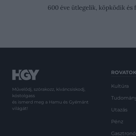
600 éve ütlegelik, köpködik és 
ROVATO
Kultúra
Művelődj, szórakozz, kíváncsiskodj,
kóstolgass
Tudomán
és ismerd meg a Hamu és Gyémánt
világát!
Utazás
Pénz
Gasztron