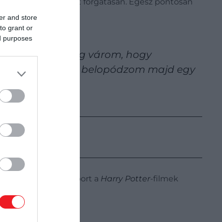
készülő HBO-sorozat forgatásán. Egész pontosan
er and store
to grant or
ed purposes
ág története. Alig várom, hogy
i. Az biztos, hogy belopódzom majd egy
 létezik egy chatcsoport a
Harry Potter
-filmek