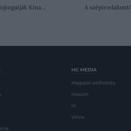
fojtogatják Kína…
A szépirodalomtó
K
HG MEDIA
Magazin-előfizetés
y
Haszon
In
Vince
ómia