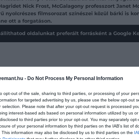
gridet Nick Frost, McGalagony professzort Janet Mc
kerű nyolcrészes filmsorozat színészei közül bárki is 
ne ott a forgatáson.
állíthatod oldalunkat preferált forrásként a Google 
emant.hu -
Do Not Process My Personal Information
to opt-out of the sale, sharing to third parties, or processing of your per
formation for targeted advertising by us, please use the below opt-out s
r selection. Please note that after your opt-out request is processed y
eing interest-based ads based on personal information utilized by us or
disclosed to third parties prior to your opt-out. You may separately opt-
losure of your personal information by third parties on the IAB’s list of
. This information may also be disclosed by us to third parties on the
IA