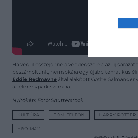
Ha végül összejönne a vendégszerep az új sorozatba
beszámoltunk
,
nemsokára egy újabb tematikus élmé
Eddie Redmayne
által alakított Göthe Salmander 
az élménypark számára.
Nyitókép: Fotó: Shutterstock
KULTÚRA
TOM FELTON
HARRY POTTER
HBO MAX
2026. JÚLIUS 18. ● KULTÚ