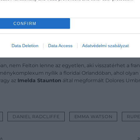
CONFIRM
Data Deletion
Data Access
Adatvédelmi szabályzat
n, nem Felton lenne az egyetlen, aki visszatérhet a fran
nykomplexum nyílik a floridai Orlandóban, ahol olyan k
vagy az
Imelda Staunton
által megformált Dolores Umbri
DANIEL RADCLIFFE
EMMA WATSON
RUPE
RA
2