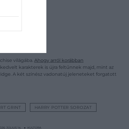
chise világába.
Ahogy arról korábban
edvelt karakterek is újra feltűnnek majd, mint az
dge. A két színész vadonatúj jeleneteket forgatott
RT GRINT
HARRY POTTER SOROZAT
026. JÚLIUS 14. ● KULTÚRA