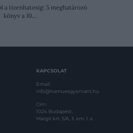
l a tizenhatosig: 5 meghatározó
könyv a 10…
KAPCSOLAT
Email:
info@hamuesgyemant.hu
Cím:
1024 Budapest,
Margit krt. 5/A, 3. em. 1. a