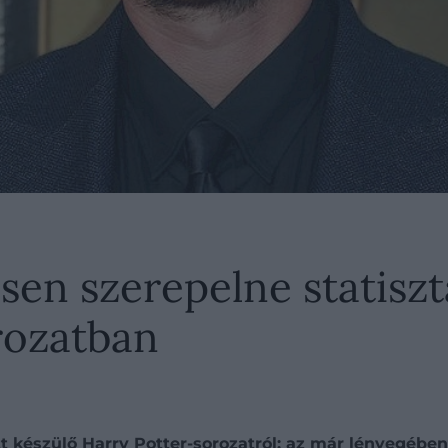
sen szerepelne statiszt
rozatban
 készülő Harry Potter-sorozatról: az már lényegében 