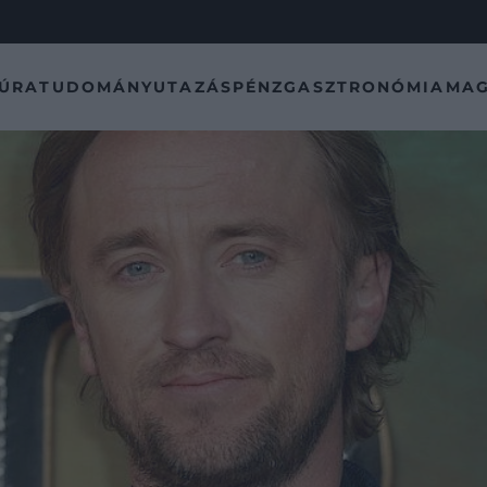
TÚRA
TUDOMÁNY
UTAZÁS
PÉNZ
GASZTRONÓMIA
MAG