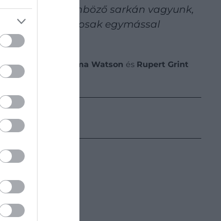
világ négy különböző sarkán vagyunk,
lójában barátságosak egymással
aniel Radcliffe, Emma Watson
és
Rupert Grint
gatása