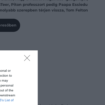
Teer, Piton professzort pedig Paapa Essiedu
komolyabb szerepben térjen vissza, Tom Felton
Keresőben
sonal or
ection to
ou may
 personal
out of the
 downstream
B’s List of