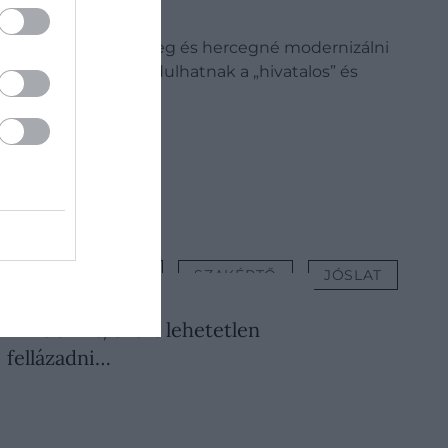
 be, hogy a walesi herceg és hercegné modernizálni
ik, hogy megszabadulhatnak a „hivatalos” és
KATALIN HERCEGNÉ
SZAKÉRTŐ
JÓSLAT
. AUGUSZTUS 5. ● KULTÚRA
 mindenkit, ezért lehetetlen
fellázadni…