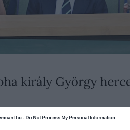
oha király György herc
sok azt is jelentik, hogy Vilmos herceg lett az első a 
emant.hu -
Do Not Process My Personal Information