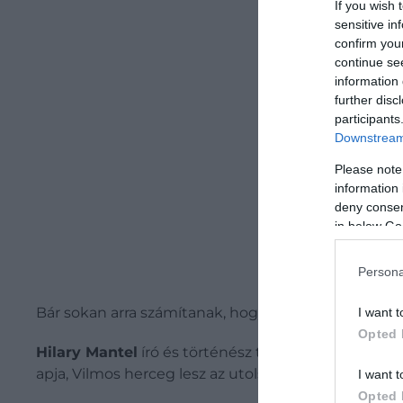
Be
If you wish 
sensitive in
confirm you
continue se
information 
further disc
participants
Downstream 
Please note
information 
deny consent
in below Go
Persona
Bár sokan arra számítanak, hogy egy napon György fog
I want t
Opted 
Hilary Mantel
író és történész tavaly a The Times 
apja, Vilmos herceg lesz az utolsó király.
I want t
Opted 