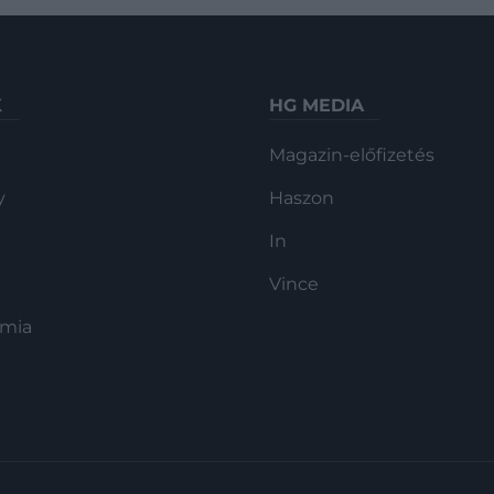
K
HG MEDIA
Magazin-előfizetés
y
Haszon
In
Vince
ómia