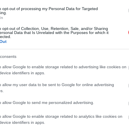
to opt-out of processing my Personal Data for Targeted
ing.
m boldog György herceg legújabb hobbiját illetően
In
o opt-out of Collection, Use, Retention, Sale, and/or Sharing
ersonal Data that Is Unrelated with the Purposes for which it
lected.
y király után Vilmost koronázzák majd uralkodóvá – de a s
Out
consents
éges jóslat, de mondjuk azt, hogy nem tenné
o allow Google to enable storage related to advertising like cookies on
ötti gondolkodást a modern világban, amik
evice identifiers in apps.
o allow my user data to be sent to Google for online advertising
s.
to allow Google to send me personalized advertising.
rálynő és Károly király az évek során bizonyították, hog
ssal véget érhet.
o allow Google to enable storage related to analytics like cookies on
evice identifiers in apps.
ly Thomas Cromwell felemelkedését és bukását részletezi 