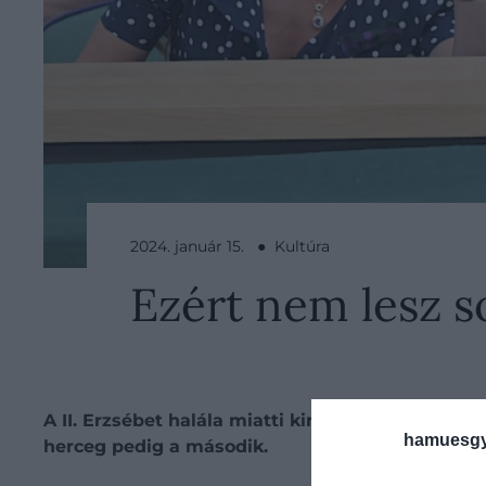
2024. január 15. ● Kultúra
Ezért nem lesz s
A II. Erzsébet halála miatti királyi szerepváltozá
hamuesgy
herceg pedig a második.