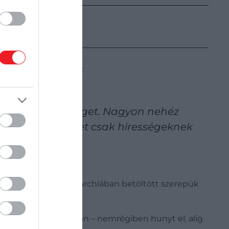
or ezzel véget is ér:
k rá komoly összeget. Nagyon nehéz
or az embereket csak hírességeknek
y elkötelezettek a monarchiában betöltött szerepük
VIII. Henrik udvarában – nemrégiben hunyt el, alig