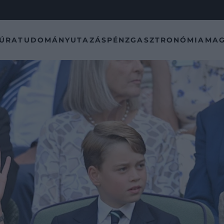
TÚRA
TUDOMÁNY
UTAZÁS
PÉNZ
GASZTRONÓMIA
MAG