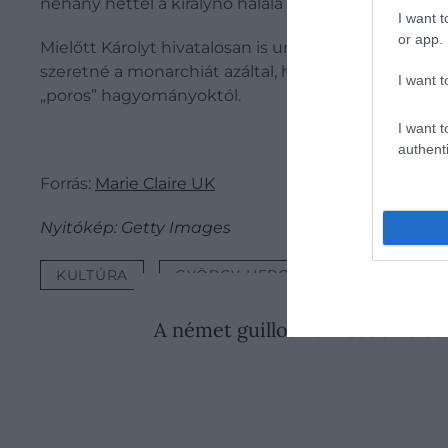
néhány héttel a királynő halála után.
I want t
or app.
Mielőtt Károlyt hivatalosan is uralkodóvá nyilvánít
szeretné a monarchiát azáltal, hogy a hivatalos 
I want t
„poros” hagyományoktól.
I want t
authenti
Forrás:
Marie Claire UK
Nyitókép: Getty Images
KULTÚRA
GYÖRGY HERCEG
BRIT KIRÁL
2026. JÚLIUS 27. ● KULT
A német guillotine kisebb volt 