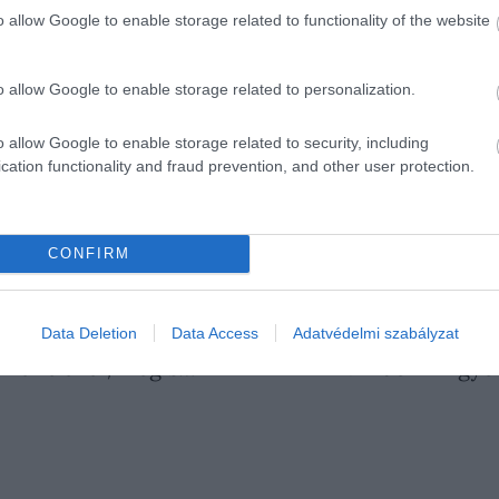
o allow Google to enable storage related to functionality of the website
ották, és Vilmos lett a közvetlen örökös, arról számoltak
eseményeken megközelíthetőbbé teszik magukat, és remél
o allow Google to enable storage related to personalization.
o allow Google to enable storage related to security, including
cation functionality and fraud prevention, and other user protection.
CONFIRM
YI CSALÁD
KIRÁLYI CÍM
VILMOS HERCEG
Data Deletion
Data Access
Adatvédelmi szabályzat
ÚRA
2026
a franciánál, mégis…
Mindenki figyel