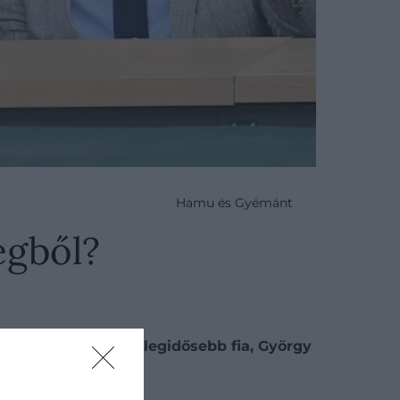
Hamu és Gyémánt
egből?
öröklési rangsorban, legidősebb fia, György