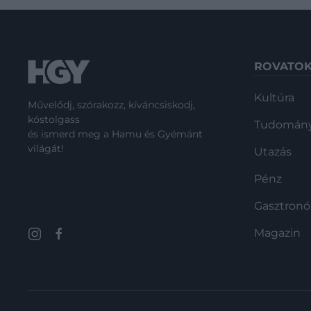
ROVATO
Kultúra
Művelődj, szórakozz, kíváncsiskodj,
kóstolgass
Tudomán
és ismerd meg a Hamu és Gyémánt
világát!
Utazás
Pénz
Gasztron
Magazin