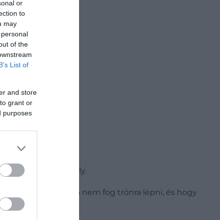
Keresőben
sonal or
ection to
ou may
 personal
out of the
 downstream
B’s List of
er and store
to grant or
ed purposes
 az utolsó brit király.
e György herceg soha nem fog trónra lépni, és hogy