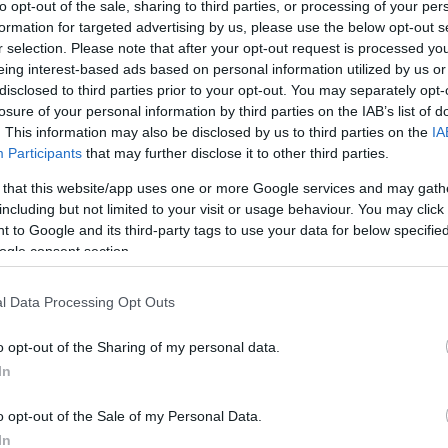
állíthatod oldalunkat preferált forrásként a Google 
to opt-out of the sale, sharing to third parties, or processing of your per
formation for targeted advertising by us, please use the below opt-out s
r selection. Please note that after your opt-out request is processed y
eing interest-based ads based on personal information utilized by us or
disclosed to third parties prior to your opt-out. You may separately opt-
losure of your personal information by third parties on the IAB’s list of
. This information may also be disclosed by us to third parties on the
IA
Participants
that may further disclose it to other third parties.
 that this website/app uses one or more Google services and may gath
including but not limited to your visit or usage behaviour. You may click 
 to Google and its third-party tags to use your data for below specifi
ogle consent section.
l Data Processing Opt Outs
 uralkodni, egy szakértő arról beszélt, hogy Vilmos lehet
o opt-out of the Sharing of my personal data.
In
című lapnak adott interjújában azt mondta, hogy szerint
o opt-out of the Sale of my Personal Data.
In