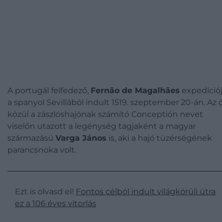
A portugál felfedező,
Fernão de Magalhães
expedíció
a spanyol Sevillából indult 1519. szeptember 20-án. Az 
közül a zászlóshajónak számító Conceptión nevet
viselőn utazott a legénység tagjaként a magyar
származású
Varga János
is, aki a hajó tüzérségének
parancsnoka volt.
Ezt is olvasd el!
Fontos célból indult világkörüli útra
ez a 106 éves vitorlás