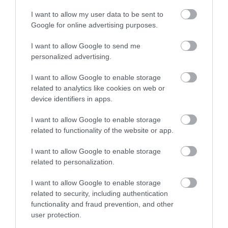
I want to allow my user data to be sent to
Google for online advertising purposes.
I want to allow Google to send me
personalized advertising.
I want to allow Google to enable storage
A flotta csak három hajóval haladt tovább, és 1521
related to analytics like cookies on web or
tavaszára elérték a Fülöp-szigeteket. Itt Magellán élet
device identifiers in apps.
vesztette egy bennszülötekkel vívott csatában, ahol
tízszeres túlerővel nézett szembe az európai legénysé
I want to allow Google to enable storage
related to functionality of the website or app.
Legvégül csupán a Victoria nevű hajó tért vissza
Spanyolországba, a kezdeti 270 főből mindössze 18-an
I want to allow Google to enable storage
related to personalization.
élték túl a több mint hároméves körutat.
I want to allow Google to enable storage
Vargát út közben foglyul ejtették, az indiai Cochinba
related to security, including authentication
került börtönbe, ahonnan 1526 nyarán Lisszabonba
functionality and fraud prevention, and other
került át. A tiszt egy portugál börtöncellában halt meg
user protection.
ennek pontos körülményei viszont nem ismertek. Az