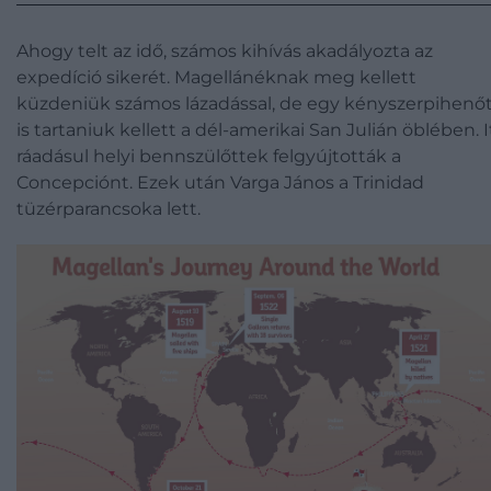
Ahogy telt az idő, számos kihívás akadályozta az
expedíció sikerét. Magellánéknak meg kellett
küzdeniük számos lázadással, de egy kényszerpihenő
is tartaniuk kellett a dél-amerikai San Julián öblében. I
ráadásul helyi bennszülőttek felgyújtották a
Concepciónt. Ezek után Varga János a Trinidad
tüzérparancsoka lett.