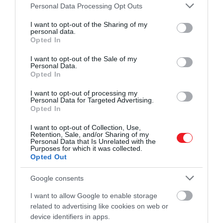
Please note that this website/app uses one or more Google
Personal Data Processing Opt Outs
összeköti az Atlanti-óceánt a Csendes-óceánnal.
services and may gather and store information including but
not limited to your visit or usage behaviour. You may click to
I want to opt-out of the Sharing of my
personal data.
grant or deny consent to Google and its third-party tags to
Opted In
use your data for below specified purposes in below Google
Ez is érdekelhet:
A világ legcsodálatosabb helyeire
consent section.
I want to opt-out of the Sale of my
visz el ez a luxushajó
Personal Data.
Opted In
I want to opt-out of processing my
Personal Data for Targeted Advertising.
A Victoria nevű hajó korhű másolata
Opted In
I want to opt-out of Collection, Use,
Retention, Sale, and/or Sharing of my
Personal Data that Is Unrelated with the
Purposes for which it was collected.
Opted Out
Google consents
I want to allow Google to enable storage
related to advertising like cookies on web or
device identifiers in apps.