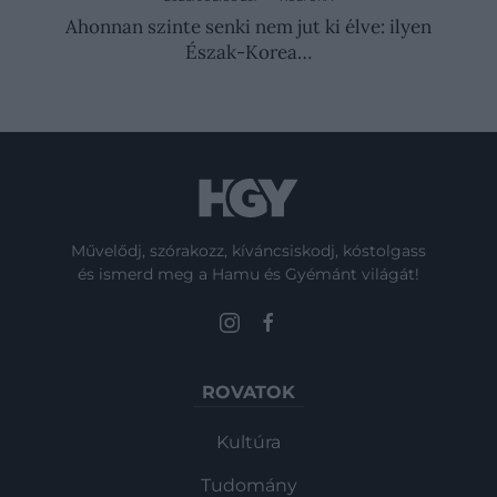
Dianával, hogy…
Ahonnan szinte senki nem jut ki élve: ilyen
Észak-Korea…
Művelődj, szórakozz, kíváncsiskodj, kóstolgass
és ismerd meg a Hamu és Gyémánt világát!
ROVATOK
Kultúra
Tudomány