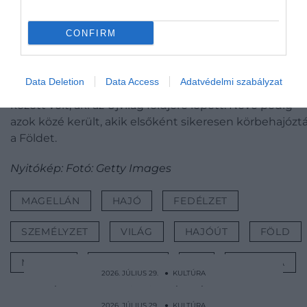
expedícióról szóló első tudósítást
Erdélyi Miksa
,
V.
Károly
spanyol király egyik titkára írta meg, miatta
CONFIRM
tudunk a magyar tiszt részvételéről is.
A HelloMagyar cikke
kiemeli
, hogy bár Varga az út
Data Deletion
Data Access
Adatvédelmi szabályzat
utolsó szakaszát fogolyként töltötte, az első emberek
között volt, aki az Újvilág földjére lépett. Neve pedig
azok közé került, akik elsőként sikeresen körbehajózt
a Földet.
Nyitókép: Fotó: Getty Images
MAGELLÁN
HAJÓ
FEDÉLZET
SZEMÉLYZET
VILÁG
HAJÓÚT
FÖLD
MAGYAR
EXPEDÍCIÓ
ÚT
KULTÚRA
2026. JÚLIUS 29. ● KULTÚRA
Károly az esküvő előtt pár órával közölte
2026. JÚLIUS 29. ● KULTÚRA