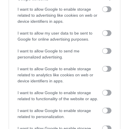
I want to allow Google to enable storage
related to advertising like cookies on web or
Cardi szereti felülmúlni önmagát és kollégáit is
device identifiers in apps.
egyaránt. A tavalyi debütáló albuma, az
Invasion of
I want to allow my user data to be sent to
Privacy
megdöntötte a Nicki Minaj által felállított
Google for online advertising purposes.
Bilboard 200-as rekordot, ami a női rapperek
leghosszabb ideig listavezető albumának csúcsát illeti
I want to allow Google to send me
Ez a rekord (akkor) 124 hétig állt.
personalized advertising.
Alig egy héttel ezelőtt pedig ő lett az első női rapper, a
I want to allow Google to enable storage
két különböző évtizedben is első helyezést ért el a
related to analytics like cookies on web or
device identifiers in apps.
Bilboard Hot 100-as slágerlistán.
I want to allow Google to enable storage
Cardi minden bizonnyal továbbra is szárnyalni fog, miv
related to functionality of the website or app.
nemsokára debütál a régóta várt második albuma, de
pontos megjelenési dátumot egyelőre nem tudni.
I want to allow Google to enable storage
related to personalization.
Forrás:
Papermag
I want to allow Google to enable storage