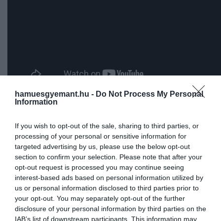
hamuesgyemant.hu -
Do Not Process My Personal
Information
Természetesen a hírt Cardi is bejelentette a Twitteren.
If you wish to opt-out of the sale, sharing to third parties, or
processing of your personal or sensitive information for
Hű, két gyémántlemezt
targeted advertising by us, please use the below opt-out
section to confirm your selection. Please note that after your
kaptam! Köszönöm nagyon a
opt-out request is processed you may continue seeing
@maroon5-nak, hogy bevettek
interest-based ads based on personal information utilized by
us or personal information disclosed to third parties prior to
ez az a dal, amit minden
your opt-out. You may separately opt-out of the further
alkalommal dúdolgatok a
disclosure of your personal information by third parties on the
IAB’s list of downstream participants. This information may