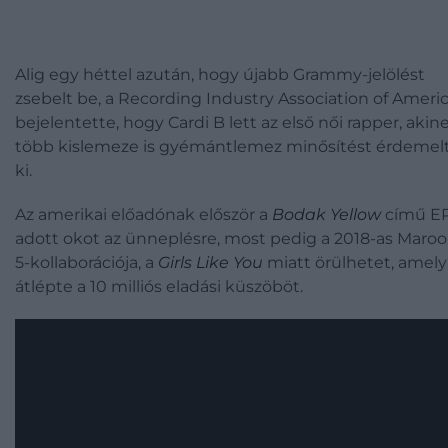
Alig egy héttel azután, hogy újabb Grammy-jelölést
zsebelt be, a Recording Industry Association of Ameri
bejelentette, hogy Cardi B lett az első női rapper, akin
több kislemeze is gyémántlemez minősítést érdemel
ki.
Az amerikai előadónak először a
Bodak Yellow
című E
adott okot az ünneplésre, most pedig a 2018-as Maro
5-kollaborációja, a
Girls Like You
miatt örülhetet, amely
átlépte a 10 milliós eladási küszöböt.