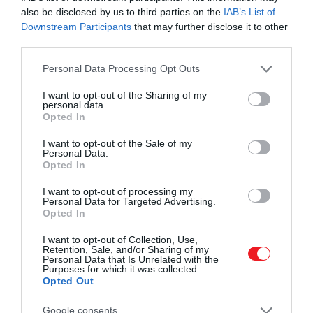
lányomnak. Örökké hálás
also be disclosed by us to third parties on the
IAB’s List of
leszek
Downstream Participants
that may further disclose it to other
third parties.
Please note that this website/app uses one or more Google
Personal Data Processing Opt Outs
– írta.
services and may gather and store information including but
not limited to your visit or usage behaviour. You may click to
I want to opt-out of the Sharing of my
personal data.
grant or deny consent to Google and its third-party tags to
Opted In
use your data for below specified purposes in below Google
consent section.
I want to opt-out of the Sale of my
Personal Data.
Opted In
I want to opt-out of processing my
Personal Data for Targeted Advertising.
Opted In
I want to opt-out of Collection, Use,
Retention, Sale, and/or Sharing of my
Personal Data that Is Unrelated with the
Purposes for which it was collected.
Opted Out
Google consents