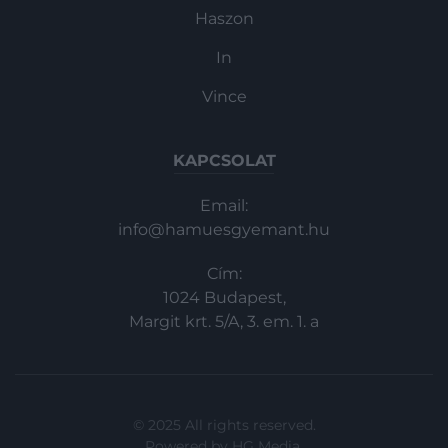
Haszon
In
Vince
KAPCSOLAT
Email:
info@hamuesgyemant.hu
Cím:
1024 Budapest,
Margit krt. 5/A, 3. em. 1. a
© 2025 All rights reserved.
Powered by
HG Media
.