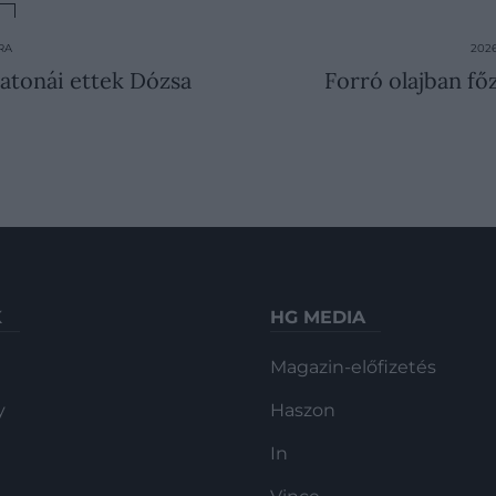
RA
202
katonái ettek Dózsa
Forró olajban f
K
HG MEDIA
Magazin-előfizetés
y
Haszon
In