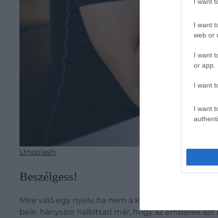
I want 
I want t
web or d
I want t
or app.
I want t
I want t
authenti
Unsplash
Beszélgess!
Mire való egy nyelv, ha nem a kommunikációra? Eg
bele, hányszor hallottad már, hogy az emberek azt