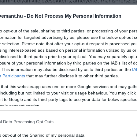
amint olyan kifejezésekkel is, amelyeket már ismersz. Ez
zzel is megerősítve ezeknek a szavaknak a memorizálását
emant.hu -
Do Not Process My Personal Information
to opt-out of the sale, sharing to third parties, or processing of your per
formation for targeted advertising by us, please use the below opt-out s
ha csak angolul beszélünk?
r selection. Please note that after your opt-out request is processed y
eing interest-based ads based on personal information utilized by us or
disclosed to third parties prior to your opt-out. You may separately opt-
losure of your personal information by third parties on the IAB’s list of
. This information may also be disclosed by us to third parties on the
IA
Participants
that may further disclose it to other third parties.
 témában találhatsz angol nyelvű podcasteket vagy Youtu
 that this website/app uses one or more Google services and may gath
nek találod az anyanyelvi akcentust, de ne add fel. Szép
including but not limited to your visit or usage behaviour. You may click 
lhatsz!
 to Google and its third-party tags to use your data for below specifi
ogle consent section.
l Data Processing Opt Outs
o opt-out of the Sharing of my personal data.