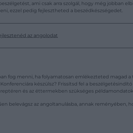
eszélgetést, ami csak arra szolgál, hogy még jobban elbi
eni, ezzel pedig fejlesztheted a beszédkészségedet.
ejlesztenéd az angolodat
bban fog menni, ha folyamatosan emlékezteted magad a t
onferenciára készülsz? Frissítsd fel a beszélgetésindító
a reptéren és az éttermekben szükséges példamondatok
zerűen belevágsz az angoltanulásba, annak reményében, 