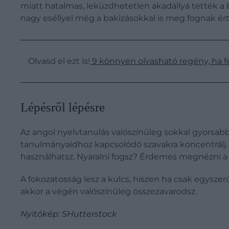
miatt hatalmas, leküzdhetetlen akadállyá tették a b
nagy eséllyel még a bakizásokkal is meg fognak ért
Olvasd el ezt is!
9 könnyen olvasható regény, ha f
Lépésről lépésre
Az angol nyelvtanulás valószínűleg sokkal gyorsa
tanulmányaidhoz kapcsolódó szavakra koncentrálj. K
használhatsz. Nyaralni fogsz? Érdemes megnézni 
A fokozatosság lesz a kulcs, hiszen ha csak egys
akkor a végén valószínűleg összezavarodsz.
Nyitókép: SHutterstock