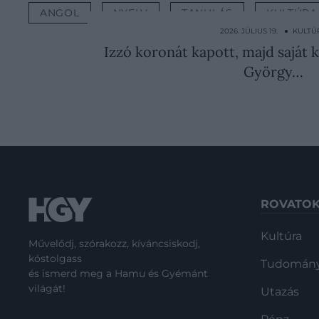
ANGOL
NYELV
TANULÁS
KULTÚRA
2026. JÚLIUS 19. ● KULTÚ
Izzó koronát kapott, majd saját 
György…
ROVATO
Kultúra
Művelődj, szórakozz, kíváncsiskodj,
kóstolgass
Tudomán
és ismerd meg a Hamu és Gyémánt
világát!
Utazás