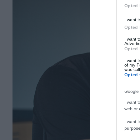
Opted 
I want t
Opted 
I want 
Advertis
Opted 
I want t
of my P
was col
Opted 
Google 
I want t
web or d
I want t
purpose