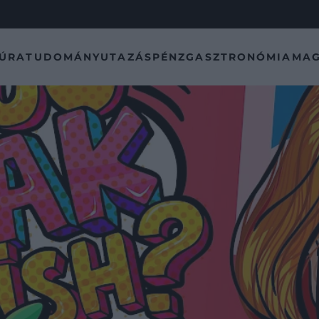
TÚRA
TUDOMÁNY
UTAZÁS
PÉNZ
GASZTRONÓMIA
MAG