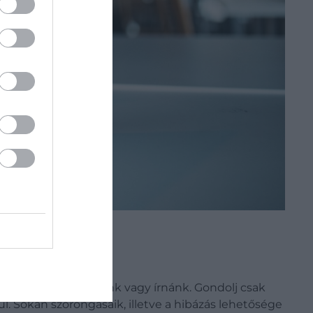
intha csak olvasnánk vagy írnánk. Gondolj csak
. Sokan szorongásaik, illetve a hibázás lehetősége