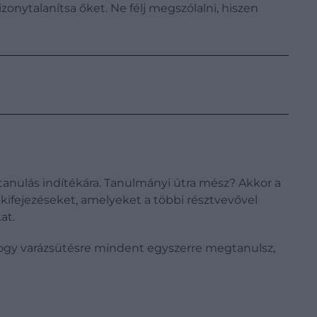
zonytalanítsa őket. Ne félj megszólalni, hiszen
anulás indítékára. Tanulmányi útra mész? Akkor a
 kifejezéseket, amelyeket a többi résztvevővel
at.
hogy varázsütésre mindent egyszerre megtanulsz,