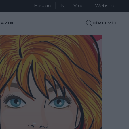
Haszon
IN
Vince
Webshop
AZIN
HÍRLEVÉL