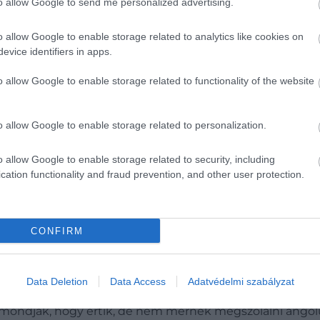
to allow Google to send me personalized advertising.
o allow Google to enable storage related to analytics like cookies on
evice identifiers in apps.
o allow Google to enable storage related to functionality of the website
o allow Google to enable storage related to personalization.
o allow Google to enable storage related to security, including
cation functionality and fraud prevention, and other user protection.
CONFIRM
Data Deletion
Data Access
Adatvédelmi szabályzat
y nyelv beszélve sokkal jobban megragad a fejünkben, m
 mondják, hogy értik, de nem mernek megszólalni angolul