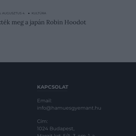
6. AUGUSZTUS 4. ● KULTÚRA
őzték meg a japán Robin Hoodot
KAPCSOLAT
Email:
info@hamuesgyemant.hu
Cím:
1024 Budapest,
Margit krt. 5/A, 3. em. 1. a