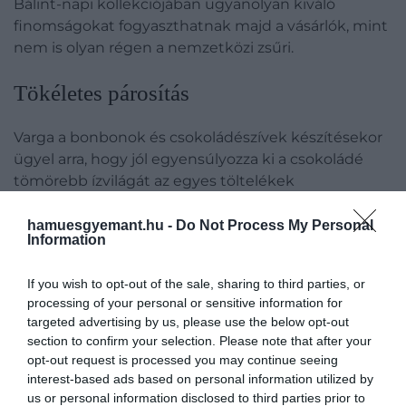
Bálint-napi kollekciójában ugyanolyan kiváló
finomságokat fogyaszthatnak majd a vásárlók, mint
nem is olyan régen a nemzetközi zsűri.
Tökéletes párosítás
Varga a bonbonok és csokoládészívek készítésekor
ügyel arra, hogy jól egyensúlyozza ki a csokoládé
tömörebb ízvilágát az egyes töltelékek
ízharmóniáival. Tökéletes párost alkot ugyanis
egymással a gyümölcsök frissessége és selymes
hamuesgyemant.hu -
Do Not Process My Personal
Information
savassága.
If you wish to opt-out of the sale, sharing to third parties, or
processing of your personal or sensitive information for
Kiválóan prezentált,
targeted advertising by us, please use the below opt-out
section to confirm your selection. Please note that after your
gyönyörű csokoládé,
opt-out request is processed you may continue seeing
melynek fényes
interest-based ads based on personal information utilized by
us or personal information disclosed to third parties prior to
márványozása egyszerűen