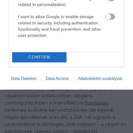
related to personalization.
I want to allow Google to enable storage
related to security, including authentication
functionality and fraud prevention, and other
user protection.
CONFIRM
Egyedi ajándék
Data Deletion
Data Access
Adatvédelmi szabályzat
A csokoládékülönlegességet már meg is lehet
vásárolni külön kollekcióban, elegáns
csomagolásokban a manufaktúra
honlapján
.
Kellemes kulináris kényeztetésnek, de egyedi
céges ajándéknak is kiváló, a ZAX-nál ugyanis a
csokoládékat különleges, akár teljesen – a cégek és
események igényei szerint – átalakított