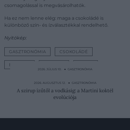
csomagolással is megvásárolhatók.
Ha ez nem lenne elég: maga a csokoládé is
különböző szín- és ízválasztékkal rendelhető.
Nyitókép:
GASZTRONÓMIA
CSOKOLÁDÉ
BONBON
VERSENY
LUXUS
2026. JÚLIUS 10. ● GASZTRONÓMIA
Valószínűleg te is rendszeresen eszel
rovarokat – csak nem…
2026. AUGUSZTUS 12. ● GASZTRONÓMIA
A szirup ízűtől a vodkásig: a Martini koktél
evolúciója