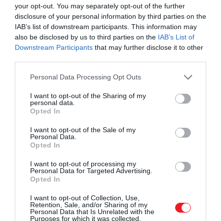
your opt-out. You may separately opt-out of the further
lenyűgöző
disclosure of your personal information by third parties on the
IAB’s list of downstream participants. This information may
also be disclosed by us to third parties on the
IAB’s List of
Downstream Participants
that may further disclose it to other
– fogalmazott értékelésében a nemzetközi zsűri,
third parties.
akik azt is hozzátették, hogy nagyon szerették a
Please note that this website/app uses one or more Google
csokoládé mintázatával kapcsolatos
Personal Data Processing Opt Outs
services and may gather and store information including but
részletgazdagságot.
not limited to your visit or usage behaviour. You may click to
I want to opt-out of the Sharing of my
personal data.
grant or deny consent to Google and its third-party tags to
Opted In
use your data for below specified purposes in below Google
consent section.
I want to opt-out of the Sale of my
Personal Data.
Opted In
I want to opt-out of processing my
Personal Data for Targeted Advertising.
Opted In
I want to opt-out of Collection, Use,
Retention, Sale, and/or Sharing of my
Personal Data that Is Unrelated with the
Purposes for which it was collected.