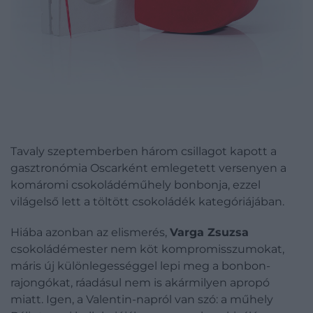
Tavaly szeptemberben három csillagot kapott a
gasztronómia Oscarként emlegetett versenyen a
komáromi csokoládéműhely bonbonja, ezzel
világelső lett a töltött csokoládék kategóriájában.
Hiába azonban az elismerés,
Varga Zsuzsa
csokoládémester nem köt kompromisszumokat,
máris új különlegességgel lepi meg a bonbon-
rajongókat, ráadásul nem is akármilyen apropó
miatt. Igen, a Valentin-napról van szó: a műhely