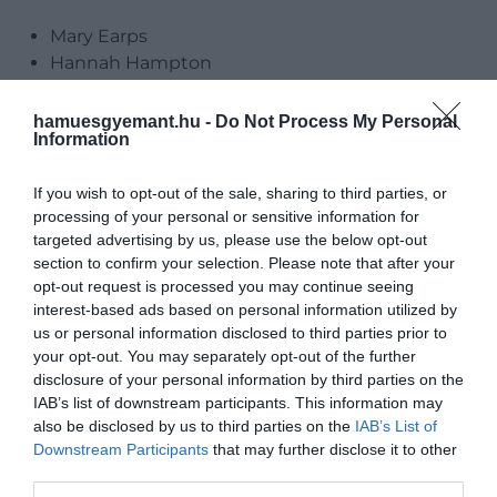
Mary Earps
Hannah Hampton
Ellie Roebuck
Millie Bright
hamuesgyemant.hu -
Do Not Process My Personal
Information
Lucy Bronze
Jess Carter
If you wish to opt-out of the sale, sharing to third parties, or
Rachel Daly
processing of your personal or sensitive information for
Alex Greenwood
targeted advertising by us, please use the below opt-out
Demi Stokes
section to confirm your selection. Please note that after your
Lotte Wubben-Moy
opt-out request is processed you may continue seeing
Fran Kirby
interest-based ads based on personal information utilized by
Jill Scott
us or personal information disclosed to third parties prior to
Georgia Stanway
your opt-out. You may separately opt-out of the further
disclosure of your personal information by third parties on the
Ella Toone
IAB’s list of downstream participants. This information may
Keira Walsh
also be disclosed by us to third parties on the
IAB’s List of
Leath Williamson
Downstream Participants
that may further disclose it to other
Beth England
third parties.
Lauren Hemp