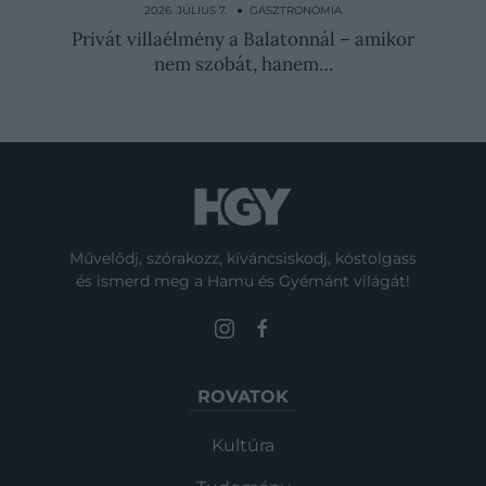
így állítsd össze…
2026. JÚLIUS 7. ● GASZTRONÓMIA
Privát villaélmény a Balatonnál – amikor
nem szobát, hanem…
Művelődj, szórakozz, kíváncsiskodj, kóstolgass
és ismerd meg a Hamu és Gyémánt világát!
ROVATOK
Kultúra