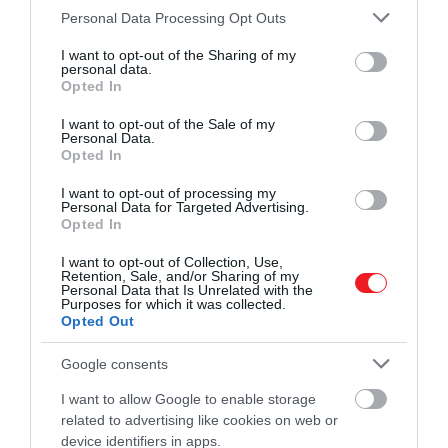
Please note that this website/app uses one or more Google
Chloe Kelly
Personal Data Processing Opt Outs
services and may gather and store information including but
Beth Mead
not limited to your visit or usage behaviour. You may click to
I want to opt-out of the Sharing of my
Nikita Parris
personal data.
grant or deny consent to Google and its third-party tags to
Opted In
Alessia Russo
use your data for below specified purposes in below Google
Ellen White
consent section.
I want to opt-out of the Sale of my
Personal Data.
Opted In
I want to opt-out of processing my
Personal Data for Targeted Advertising.
Opted In
I want to opt-out of Collection, Use,
Retention, Sale, and/or Sharing of my
Personal Data that Is Unrelated with the
Purposes for which it was collected.
Opted Out
Google consents
I want to allow Google to enable storage
related to advertising like cookies on web or
Fotó: Amie Johnson /
unsplash
device identifiers in apps.