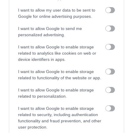
Az akció marketingvezetője,
Chris Conchie
a
I want to allow my user data to be sent to
thedrinksbusiness.com
oldalnak azt mondta, hogy a
Google for online advertising purposes.
női futball népszerűsítése a legfontosabb céljuk,
I want to allow Google to send me
nem a forgalomgenerálás.
personalized advertising.
I want to allow Google to enable storage
related to analytics like cookies on web or
Annak ellenére, hogy a női
device identifiers in apps.
Európa-bajnokság évről évre
I want to allow Google to enable storage
egyre népszerűbb, még
related to functionality of the website or app.
mindig kevesen támogatják
a mi hihetetlen csapatunkat.
I want to allow Google to enable storage
related to personalization.
Ez a korlátozott ideig tartó
ajánlat lehetőség arra, hogy
I want to allow Google to enable storage
related to security, including authentication
az egész Egyesült
functionality and fraud prevention, and other
Királyságban kifejezzük
user protection.