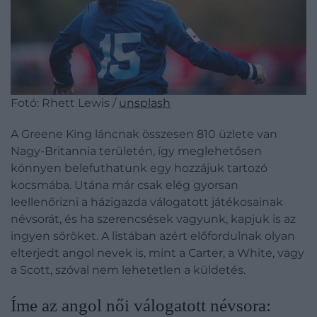
Fotó: Rhett Lewis /
unsplash
A Greene King láncnak összesen 810 üzlete van
Nagy-Britannia területén, így meglehetősen
könnyen belefuthatunk egy hozzájuk tartozó
kocsmába. Utána már csak elég gyorsan
leellenőrizni a házigazda válogatott játékosainak
névsorát, és ha szerencsések vagyunk, kapjuk is az
ingyen söröket. A listában azért előfordulnak olyan
elterjedt angol nevek is, mint a Carter, a White, vagy
a Scott, szóval nem lehetetlen a küldetés.
​Íme az angol női válogatott névsora: