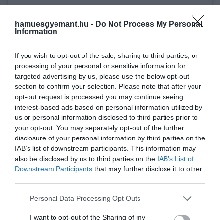
hamuesgyemant.hu -
Do Not Process My Personal
Information
If you wish to opt-out of the sale, sharing to third parties, or
processing of your personal or sensitive information for
targeted advertising by us, please use the below opt-out
A bejegyzés megtekintése az Instagramon
section to confirm your selection. Please note that after your
opt-out request is processed you may continue seeing
interest-based ads based on personal information utilized by
us or personal information disclosed to third parties prior to
your opt-out. You may separately opt-out of the further
disclosure of your personal information by third parties on the
IAB’s list of downstream participants. This information may
also be disclosed by us to third parties on the
IAB’s List of
Downstream Participants
that may further disclose it to other
third parties.
Zarnik (@zarnikindia) által megosztott bejegyzés
Please note that this website/app uses one or more Google
Personal Data Processing Opt Outs
services and may gather and store information including but
not limited to your visit or usage behaviour. You may click to
I want to opt-out of the Sharing of my