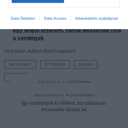
5 jel, amiből azonnal tudhatjuk, hogy
turistacsapda étteremmel van dolgunk
Data Deletion
Data Access
Adatvédelmi szabályzat
Horroráron árulja az ananászos pizzát
egy angol étterem, hátha leszoknak róla
a vendégek
Nyitókép: Aditya Rao/Unsplash
INGYENES
ÉTTEREM
JAPÁN
TOKIÓ
2026. JÚLIUS 21. ● GASZTRONÓMIA
Rizsből készül a frissítő mexikói ital – így
készítsd el…
2026. AUGUSZTUS 3. ● GASZTRONÓMIA
Így szúrhatjuk ki időben, ha túlárazott
étterembe ültünk be