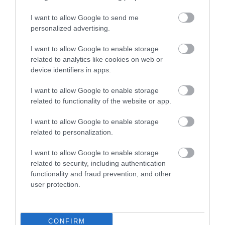
tapasztalatokhoz, amelyekre ő már szert tett – ezért
az üzleti terv és a pénzügyi adatok szabadon
I want to allow Google to send me
elérhetők
az étterem weboldalán
. Az alapító
personalized advertising.
továbbá azt reméli, hogy példáján keresztül sokan
I want to allow Google to enable storage
belevágnak majd világszerte hasonló
related to analytics like cookies on web or
kezdeményezésekbe.
device identifiers in apps.
I want to allow Google to enable storage
Az évek során több százan éltek már a
related to functionality of the website or app.
lehetőséggel: egyetemisták, akik így
spóroltak a megélhetésükön, vagy olyan
I want to allow Google to enable storage
felnőttek, akik azért vállaltak munkát a
related to personalization.
tokiói étteremben, hogy tapasztalatot
I want to allow Google to enable storage
szerezzenek, és később
related to security, including authentication
elhelyezkedhessenek a vendéglátásban.
functionality and fraud prevention, and other
user protection.
Olvasd el ezt is!
Soha nem látott érdeklődés Japán iránt –
CONFIRM
40 millió turista érkezhet idén