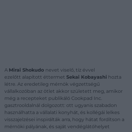
A
Mirai Shokudo
nevet viselő, tíz évvel
ezelőtt alapított éttermet
Sekai Kobayashi
hozta
létre. Az eredetileg mérnök végzettségű
vállalkozóban az ötlet akkor született meg, amikor
még a recepteket publikáló Cookpad Inc.
gasztrooldalnál dolgozott: ott ugyanis szabadon
használhatta a vállalati konyhát, és kollégái lelkes
visszajelzései inspirálták arra, hogy hátat fordítson a
mérnöki pályának, és saját vendéglátóhelyet