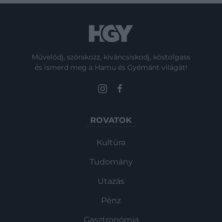
Művelődj, szórakozz, kíváncsiskodj, kóstolgass
és ismerd meg a Hamu és Gyémánt világát!
ROVATOK
Kultúra
Tudomány
Utazás
Pénz
Gasztronómia