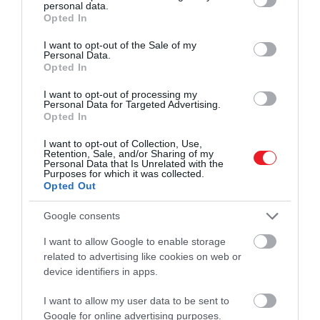
personal data.
grant or deny consent to Google and its third-party tags to
Opted In
use your data for below specified purposes in below Google
consent section.
Ezt is olvasd el!
I want to opt-out of the Sale of my
Personal Data.
4 dolog, amire készülj fel, mielőtt
Opted In
Tokióba utazol
I want to opt-out of processing my
Personal Data for Targeted Advertising.
Opted In
Azért csinálom, mert szeretnék olyan
I want to opt-out of Collection, Use,
emberekkel találkozni, akik éhesek, de nincs
Retention, Sale, and/or Sharing of my
Personal Data that Is Unrelated with the
pénzük étterembe járni
Purposes for which it was collected.
Opted Out
Google consents
–
fejtette ki
Kobayashi, aki vállalkozásának
I want to allow Google to enable storage
működési tervét is megosztotta már a
related to advertising like cookies on web or
nagyközönséggel. Fontos volt ugyanis számára,
device identifiers in apps.
hogy a szoftverfejlesztéshez hasonló nyílt modellt
I want to allow my user data to be sent to
alkalmazzon, mivel így bárki hozzáférhet azokhoz a
Google for online advertising purposes.