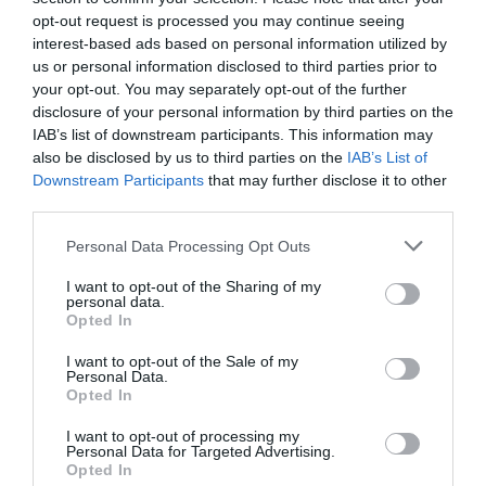
opt-out request is processed you may continue seeing
interest-based ads based on personal information utilized by
us or personal information disclosed to third parties prior to
your opt-out. You may separately opt-out of the further
disclosure of your personal information by third parties on the
IAB’s list of downstream participants. This information may
also be disclosed by us to third parties on the
IAB’s List of
Downstream Participants
that may further disclose it to other
third parties.
Please note that this website/app uses one or more Google
Personal Data Processing Opt Outs
services and may gather and store information including but
not limited to your visit or usage behaviour. You may click to
I want to opt-out of the Sharing of my
personal data.
grant or deny consent to Google and its third-party tags to
Opted In
use your data for below specified purposes in below Google
consent section.
I want to opt-out of the Sale of my
Personal Data.
Opted In
Fotó:
leungchopan/Shutterstock.com
I want to opt-out of processing my
Personal Data for Targeted Advertising.
Opted In
A túlsütött fagyasztott pizza sokkal