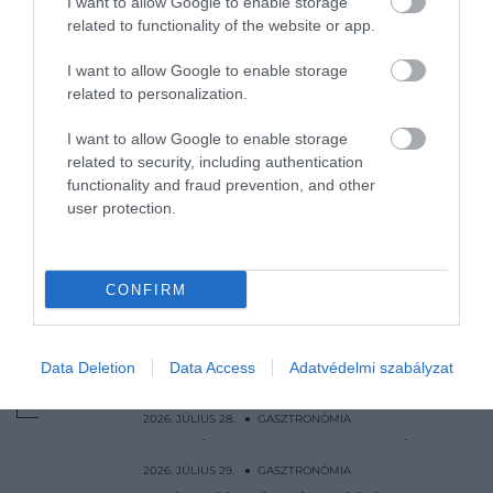
I want to allow Google to enable storage
Ha így melegítjük, a kihűlt pizza olyan
related to functionality of the website or app.
lesz, mintha épp a kemencéből vettük
I want to allow Google to enable storage
volna ki
related to personalization.
Senkit nem fog meglepni, hol kapjuk a
világ legjobb pizzáját
I want to allow Google to enable storage
Horroráron árulja az ananászos pizzát
related to security, including authentication
functionality and fraud prevention, and other
egy angol étterem, hátha leszoknak róla
user protection.
a vendégek
Nyitókép:
fagyasztott pizza
/ Towfiqu ahamed
CONFIRM
barbhuiya/Shutterstock.com
PIZZA
FAGYASZTOTT ÉTEL
TRÜKK
Data Deletion
Data Access
Adatvédelmi szabályzat
TIPP
OLASZ PIZZA
2026. JÚLIUS 28. ● GASZTRONÓMIA
Nem a jég a hibás: ezért lesz keserű a házi
jegeskávé
2026. JÚLIUS 29. ● GASZTRONÓMIA