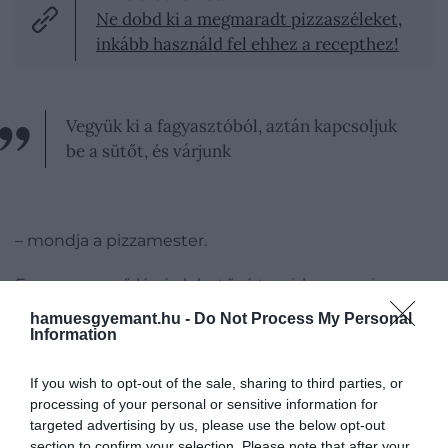
Ne dobd ki a megmaradt pizzaszéleket,
inkább használd fel ehhez a recepthez!
Vegyük ki a fagyasztóból, aztán kapcsoljuk
be a sütőt, és várjunk
– mondja a pizzamester.
Ez az egyszerű lépés lehetővé teszi, hogy a pizza
egyenletesen süljön át
: a széle ropogós marad
hamuesgyemant.hu -
Do Not Process My Personal
anélkül, hogy megégne. A
The Kitchn
nevű
Information
gasztroportál is kipróbálta a módszert korábban, és
azt találták: a
rövid előolvasztás
, egy
forró sütő
,
If you wish to opt-out of the sale, sharing to third parties, or
valamint a
szokásosnál rövidebb sütési idő
mind
processing of your personal or sensitive information for
targeted advertising by us, please use the below opt-out
hozzájárulnak az ízélményhez.
section to confirm your selection. Please note that after your