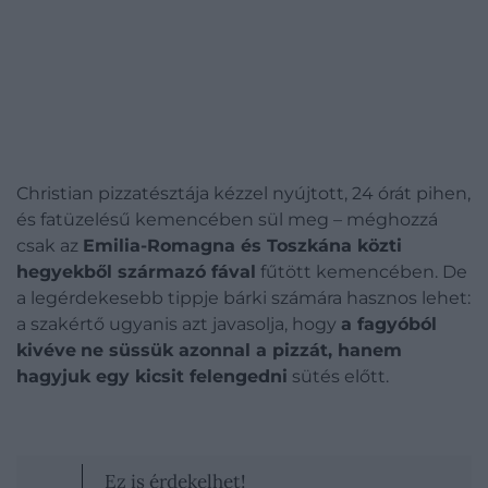
Christian pizzatésztája kézzel nyújtott, 24 órát pihen,
és fatüzelésű kemencében sül meg – méghozzá
csak az
Emilia-Romagna és Toszkána közti
hegyekből származó fával
fűtött kemencében. De
a legérdekesebb tippje bárki számára hasznos lehet:
a szakértő ugyanis azt javasolja, hogy
a fagyóból
kivéve
ne süssük azonnal a pizzát, hanem
hagyjuk egy kicsit felengedni
sütés előtt.
Ez is érdekelhet!