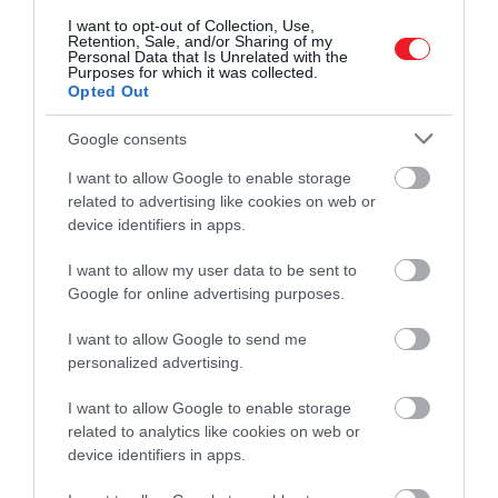
gyakoribb, mint hinnénk
I want to opt-out of Collection, Use,
Retention, Sale, and/or Sharing of my
Personal Data that Is Unrelated with the
– teszi hozzá
Matt Sloan
, a podcast egyik
Purposes for which it was collected.
Opted Out
házigazdája.
Google consents
Még több tipp!
I want to allow Google to enable storage
5 egyszerű tipp, ha otthon is éttermi
related to advertising like cookies on web or
minőségű pizzát készítenél
device identifiers in apps.
I want to allow my user data to be sent to
Éppen ezért Christian azt javasolja, hogy a
Google for online advertising purposes.
pizzás dobozokra kerüljenek rá a
kiolvasztási instrukciók is. Így néhány perc
I want to allow Google to send me
várakozás – amíg előmelegszik a sütő –
personalized advertising.
elég is ahhoz, hogy otthon is autentikus,
I want to allow Google to enable storage
olasz pizzát kapjunk.
related to analytics like cookies on web or
device identifiers in apps.
Olvasd el ezt is!