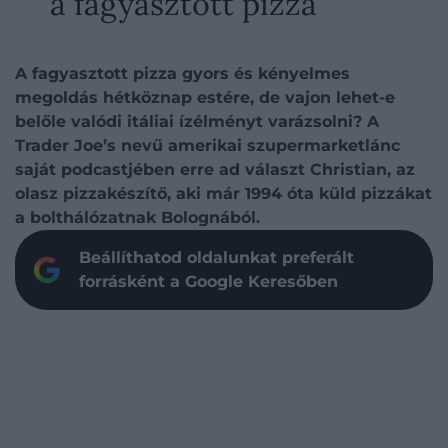
a fagyasztott pizza
A fagyasztott pizza gyors és kényelmes
megoldás hétköznap estére, de vajon lehet-e
belőle valódi itáliai ízélményt varázsolni? A
Trader Joe’s nevű amerikai szupermarketlánc
saját podcastjében erre ad választ Christian, az
olasz pizzakészítő, aki már 1994 óta küld pizzákat
a bolthálózatnak Bolognából.
Beállíthatod oldalunkat preferált
forrásként a Google Keresőben