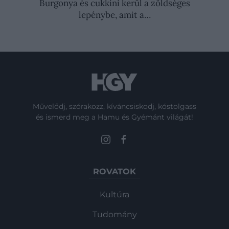
Burgonya és cukkini kerül a zöldséges
lepénybe, amit a…
Művelődj, szórakozz, kíváncsiskodj, kóstolgass
és ismerd meg a Hamu és Gyémánt világát!
ROVATOK
Kultúra
Tudomány