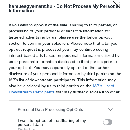
A fine dining kezdetek után ma már egy lazább,
hamuesgyemant.hu -
Do Not Process My Personal
brunch&lunch szemléletű, többfunkciós gasztrotér
Information
működik itt, ahol a vendégélmény mindenek felett
áll. Az étterem az egész napos reggelik, üzleti
If you wish to opt-out of the sale, sharing to third parties, or
ebédek, családi események kedvelt helyszíne,
processing of your personal or sensitive information for
targeted advertising by us, please use the below opt-out
egyben a céges és privát rendezvények stílusos és
section to confirm your selection. Please note that after your
otthonos színtere is. A kert – amit a házban csak
opt-out request is processed you may continue seeing
„Csodakertként” emlegetnek – tavasztól őszig
interest-based ads based on personal information utilized by
valódi rejtett kincs Budán.
us or personal information disclosed to third parties prior to
your opt-out. You may separately opt-out of the further
A kerek születésnap alkalmából a csapat
disclosure of your personal information by third parties on the
visszatekint az elmúlt évtizedre, mely alapján úgy
IAB’s list of downstream participants. This information may
gondolják az
Émile
megtalálta önmagát: elegáns,
also be disclosed by us to third parties on the
IAB’s List of
mégis családias és privát hangulatú budai
Downstream Participants
that may further disclose it to other
third parties.
törzshellyé vált, ahol a vendégközpontúság a
működés minden területét áthatja.
Please note that this website/app uses one or more Google
Personal Data Processing Opt Outs
services and may gather and store information including but
not limited to your visit or usage behaviour. You may click to
I want to opt-out of the Sharing of my
personal data.
Émile / Chripkó Lili
grant or deny consent to Google and its third-party tags to
Opted In