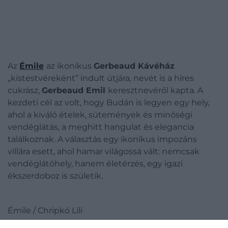
Az
Émile
az ikonikus
Gerbeaud Kávéház
„kistestvéreként” indult útjára, nevét is a híres
cukrász,
Gerbeaud Emil
keresztnevéről kapta. A
kezdeti cél az volt, hogy Budán is legyen egy hely,
ahol a kiváló ételek, sütemények és minőségi
vendéglátás, a meghitt hangulat és elegancia
találkoznak. A választás egy ikonikus impozáns
villára esett, ahol hamar világossá vált: nemcsak
vendéglátóhely, hanem életérzés, egy igazi
ékszerdoboz is születik.
Émile / Chripkó Lili