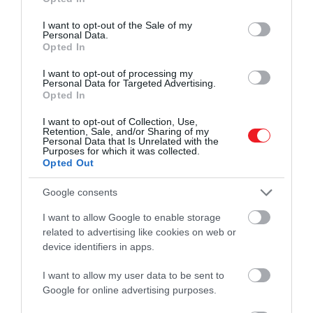
use your data for below specified purposes in below Google
Május 27. és június 1. között az ünnepi héten
consent section.
I want to opt-out of the Sale of my
Personal Data.
izgalmas programokkal készülnek, mint például a
Opted In
péntek esti
Nyárindító kerti party
Sauska
pezsgővel, majd a hétvége családi programokkal
I want to opt-out of processing my
Personal Data for Targeted Advertising.
kicsiknek és nagyoknak „édes kézműveskedéssel”,
Opted In
zenével, ajándék fagyival a gyerekeknek, közös kerti
főzéssel, bográcsozással. A hét folyamán
Frideczky
I want to opt-out of Collection, Use,
Retention, Sale, and/or Sharing of my
András
Executive Chef,
Émile
ikonikus fogásait
Personal Data that Is Unrelated with the
Purposes for which it was collected.
hozza vissza a
„best of Émile”
menü keretében,
Opted Out
ettől a héttől elérhető
Émile
születésnapi tortája. Az
ünnepi hét azonban csak a kezdet: egész évben
Google consents
változatos eseményekkel, workshopokkal
és
I want to allow Google to enable storage
különleges ajánlatokkal készülnek vendégeik
related to advertising like cookies on web or
számára!
device identifiers in apps.
Az
Émile
csapata büszke arra, amit ez alatt a 10 év
I want to allow my user data to be sent to
alatt elértek, így méltóképpen szeretnének
Google for online advertising purposes.
megemlékezni az elmúlt évtized legszebb