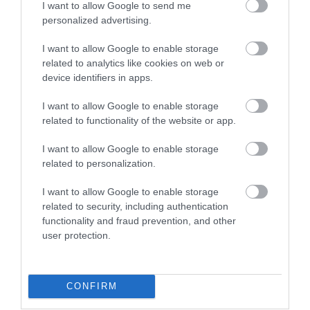
I want to allow Google to send me
pillanatairól, legfinomabb ételeikről, desszertjeikről,
personalized advertising.
vidám vendégeikről és odaadó munkatársaikról.
Mindenkit szeretettel várnak, aki már ismeri őket, és
I want to allow Google to enable storage
azokat is, aki most találkoznának először
Émile
-lel.
related to analytics like cookies on web or
device identifiers in apps.
Nyitókép: Émile / Chripkó Lili
I want to allow Google to enable storage
ÉMILE
GERBAUD
ÉTTEREM
BUDA
related to functionality of the website or app.
I want to allow Google to enable storage
BUDAPEST
GASZTRONÓMIA
2026. AUGUSZTUS 3. ● GASZTRONÓMIA
related to personalization.
Így szúrhatjuk ki időben, ha túlárazott
I want to allow Google to enable storage
étterembe ültünk be
2026. JÚLIUS 7. ● GASZTRONÓMIA
related to security, including authentication
Nem mindegy, milyen tejet iszol: így hat a
functionality and fraud prevention, and other
vércukorszintedre
user protection.
CONFIRM