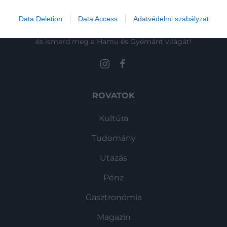
Data Deletion
Data Access
Adatvédelmi szabályzat
Művelődj, szórakozz, kíváncsiskodj, kóstolgass
és ismerd meg a Hamu és Gyémánt világát!
ROVATOK
Kultúra
Tudomány
Utazás
Pénz
Gasztronómia
Magazin