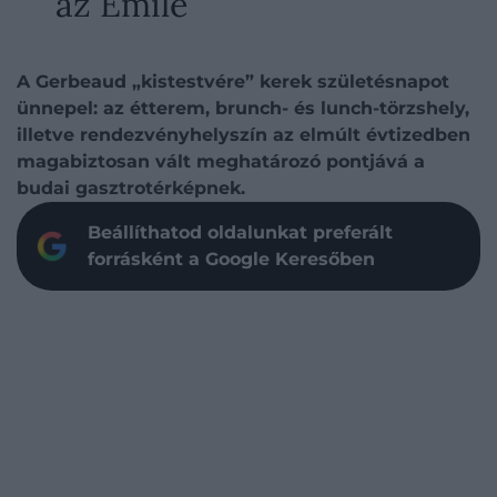
az Émile
A Gerbeaud „kistestvére” kerek születésnapot
ünnepel: az étterem, brunch- és lunch-törzshely,
illetve rendezvényhelyszín az elmúlt évtizedben
magabiztosan vált meghatározó pontjává a
budai gasztrotérképnek.
Beállíthatod oldalunkat preferált
forrásként a Google Keresőben