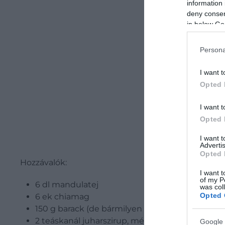
information 
deny consent
in below Go
Persona
I want t
Opted 
I want t
Opted 
I want 
Advertis
Opted 
Hozzávalók:
I want t
of my P
6 dl mandulatej
was col
Opted 
6 ek chiamag
150 g barack (de bármilyen gyümölcs jó)
2 teáskanál juharszirup, méz vagy agavé nektár
Google 