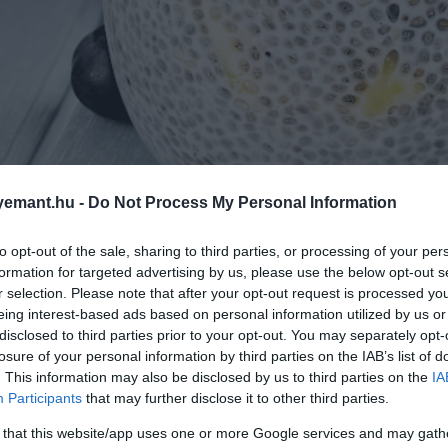
emant.hu -
Do Not Process My Personal Information
to opt-out of the sale, sharing to third parties, or processing of your per
esszert: gyümölcsös chi
formation for targeted advertising by us, please use the below opt-out s
r selection. Please note that after your opt-out request is processed y
eing interest-based ads based on personal information utilized by us or
disclosed to third parties prior to your opt-out. You may separately opt-
losure of your personal information by third parties on the IAB’s list of
. This information may also be disclosed by us to third parties on the
IA
séges, tele fehérjével, rosttal és zsírokkal!
Participants
that may further disclose it to other third parties.
állíthatod oldalunkat preferált forrásként a Google 
 that this website/app uses one or more Google services and may gath