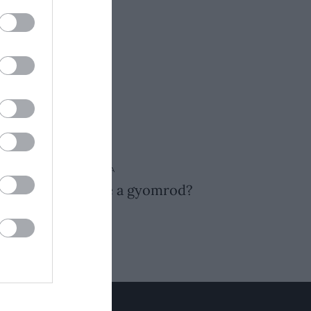
gyümölcsöt.
fogyaszthatjuk is.
UGUSZTUS 6. ● GASZTRONÓMIA
csomot, de ég tőle a gyomrod?
Így…