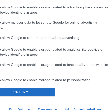
o allow Google to enable storage related to advertising like cookies on
evice identifiers in apps.
o allow my user data to be sent to Google for online advertising
magot, a vaníliakivonatit, a mézet, és az apróra vágott 
s.
Reggeli kis tálakba szedjük, ízlés szerint dekoráljuk, és 
to allow Google to send me personalized advertising.
o allow Google to enable storage related to analytics like cookies on
CEPT
GASZTRONÓMIA
evice identifiers in apps.
TRONÓMIA
2026. A
o allow Google to enable storage related to functionality of the website
n semmi köze a
Imádod a paradi
o allow Google to enable storage related to personalization.
o allow Google to enable storage related to security, including
CONFIRM
cation functionality and fraud prevention, and other user protection.
Data Deletion
Data Access
Adatvédelmi szabályzat