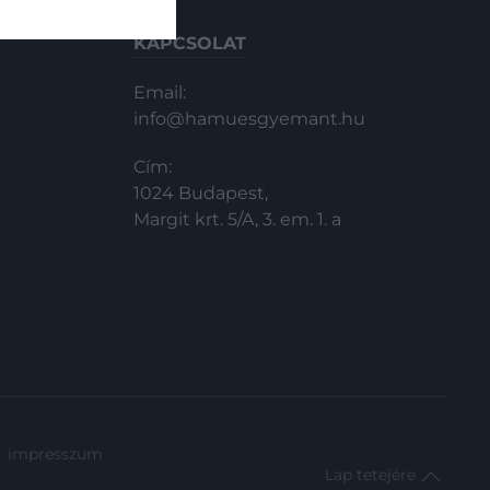
KAPCSOLAT
Email:
info@hamuesgyemant.hu
Cím:
1024 Budapest,
Margit krt. 5/A, 3. em. 1. a
impresszum
Lap tetejére