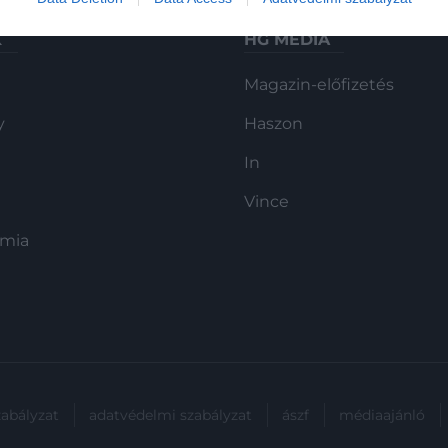
K
HG MEDIA
Magazin-előfizetés
y
Haszon
In
Vince
ómia
zabályzat
adatvédelmi szabályzat
ászf
médiaajánló