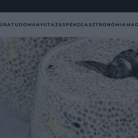
TÚRA
TUDOMÁNY
UTAZÁS
PÉNZ
GASZTRONÓMIA
MAG