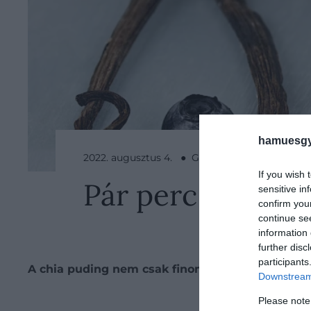
hamuesgy
2022. augusztus 4. ● Gasztronómia
If you wish 
Pár perc alatt d
sensitive in
confirm you
continue se
information 
further disc
participants
A chia puding nem csak finom, de rendkívül egész
Downstream 
Be
Please note