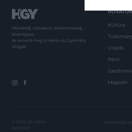
ROVATO
Kultúra
Művelődj, szórakozz, kíváncsiskodj,
kóstolgass
Tudomán
és ismerd meg a Hamu és Gyémánt
világát!
Utazás
Pénz
Gasztron
Magazin
© 2025 All rights
moderálási s
reserved.