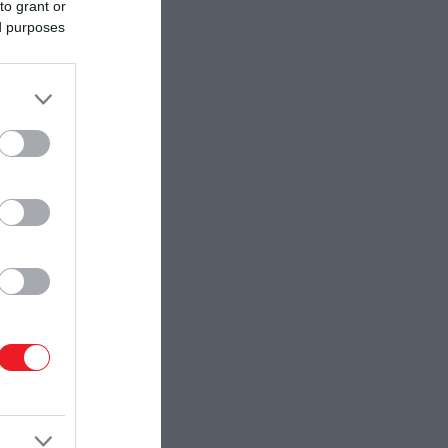
to grant or
ed purposes