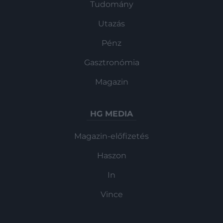
Xiaomi nem titkolt célja pedig az, hogy a
Tudomány
közeljövőben átvegye a piacvezető Tesla
Utazás
helyét, írja a Drive.
Pénz
Gasztronómia
Magazin
HG MEDIA
Magazin-előfizetés
Haszon
In
Vince