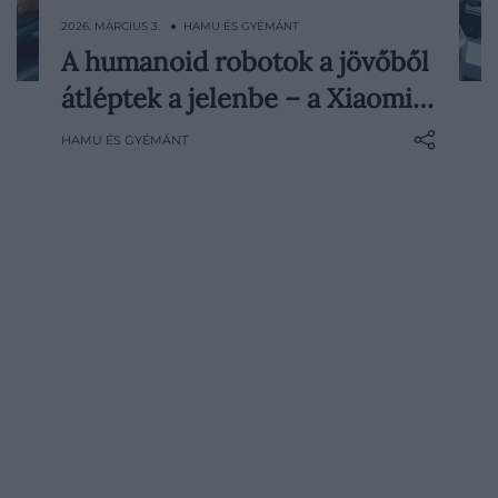
2026. MÁRCIUS 3. ● HAMU ÉS GYÉMÁNT
A humanoid robotok a jövőből
A humanoid robotok ipari alkalmazása új
átléptek a jelenbe – a Xiaomi…
szakaszba lépett: a Xiaomi nemrég saját
robotját alkalmazta elektromosautó-
HAMU ÉS GYÉMÁNT
gyártósorán. A lépés és a további tervek is
azt sugallják, hogy a technológia egyre
inkább a hétköznapok részévé…