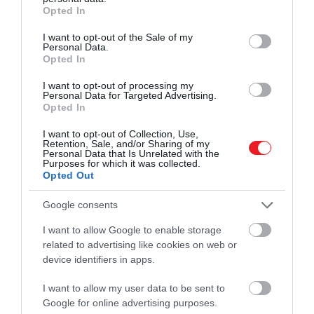
grant or deny consent to Google and its third-party tags to
Opted In
use your data for below specified purposes in below Google
consent section.
I want to opt-out of the Sale of my
Personal Data.
2025. MÁRCIUS 11. ● HAMU ÉS GYÉMÁNT
Opted In
Két óra alatt 10 ezer darabot
Február vége óta kapható a Xiaomi
I want to opt-out of processing my
vettek meg a Xiaomi…
Personal Data for Targeted Advertising.
sportautója, a SU7 Ultra, melyből
Opted In
mindössze két óra alatt eladtak tízezer
HAMU ÉS GYÉMÁNT
darabot – számolt be a hírről a Haszon.
I want to opt-out of Collection, Use,
Retention, Sale, and/or Sharing of my
Personal Data that Is Unrelated with the
Purposes for which it was collected.
Opted Out
Google consents
I want to allow Google to enable storage
related to advertising like cookies on web or
device identifiers in apps.
I want to allow my user data to be sent to
Google for online advertising purposes.