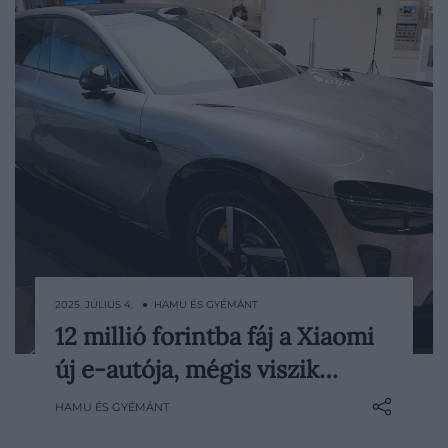
2025. JÚLIUS 4. ● HAMU ÉS GYÉMÁNT
12 millió forintba fáj a Xiaomi
A Xiaomi YU7 nevű elektromos autója a
új e-autója, mégis viszik…
kiadását követő három percben már 200
ezer, az első órában pedig 289 ezer
HAMU ÉS GYÉMÁNT
rendelést tudhatott magáénak. Ezekkel a
számokkal a modell megelőzte a gyártó