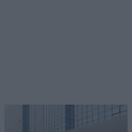
korábbi SU7 szedánjának teljes éves
gyártási volumenét is. A Xiaomi
egyébként a piacon vezetőnek számító…