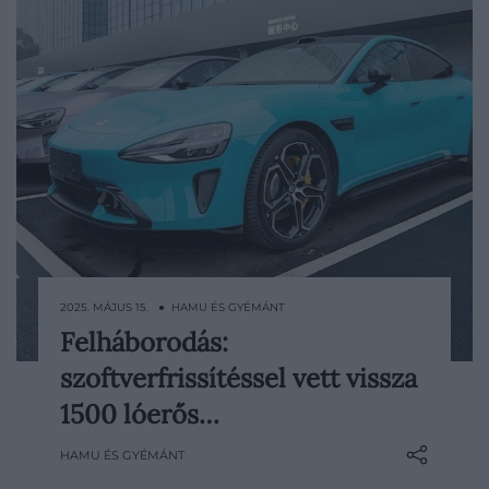
2025. MÁJUS 15. ● HAMU ÉS GYÉMÁNT
Felháborodás:
Komoly felzúdulást váltott ki a vásárlók
szoftverfrissítéssel vett vissza
körében a Xiaomi legújabb elektromos
csúcsszedánjára, az SU7 Ultrára kiadott
1500 lóerős…
szoftverfrissítés. A május elején megjelent
HAMU ÉS GYÉMÁNT
1.7.0-s verzió olyan mértékű
teljesítménycsökkentést hozott, hogy a