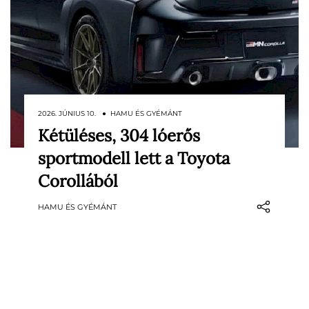
2026. JÚNIUS 10. ● HAMU ÉS GYÉMÁNT
Kétüléses, 304 lóerős
A Toyota Corolla nevéről elsőre aligha egy
sportmodell lett a Toyota
versenypályára szánt, kétüléses
sportmodell jut eszünkbe. A japán márka
Corollából
most mégis éppen ezt az oldalát mutatja
HAMU ÉS GYÉMÁNT
meg a világ egyik legismertebb kompakt
autójának: bemutatkozott a GRMN
Corolla, amely kézi váltóval, 304…