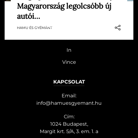
Magyarország legolcsóbb új
nagyobb anyagi döntés, mint néhány
HG MEDIA
évvel ezelőtt. A legolcsóbb modellek ára is
autói…
a hatmillió forintos határ körül mozog,
Magazin-előfizetés
HAMU ÉS GYÉMÁNT
ebben a sávban azonban meglepően éles
verseny alakult ki: több típus között már
Haszon
csak néhány…
In
Vince
KAPCSOLAT
Email:
info@hamuesgyemant.hu
Cím:
1024 Budapest,
Margit krt. 5/A, 3. em. 1. a