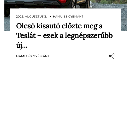
2026. AUGUSZTUS 3. ● HAMU ÉS GYÉMÁNT
Olcsó kisautó előzte meg a
A villanyautók egyre nagyobb szeletet
Teslát – ezek a legnépszerűbb
hasítanak ki az európai piacból, a vásárlók
kedvenc modellje azonban továbbra is
új…
egy hagyományos, kedvező árú kisautó. A
HAMU ÉS GYÉMÁNT
Dacia Sandero 2026 első felében is
megőrizte vezető helyét, miközben a
Tesla Model Y közel 60 százalékos…