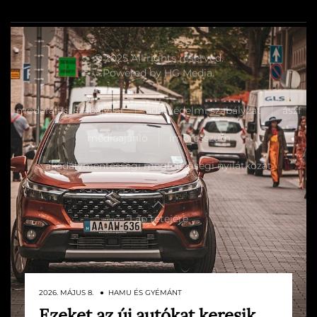
© 2025 All rights reserved.
Powered by
HG Media
.
moderálási szabályzat
adatvédelmi szabályzat
ászf
médiaajánló
impresszum
akadálymentességi megfelelőségi nyilatkozat
Lap tetejére
2026. MÁJUS 8. ● HAMU ÉS GYÉMÁNT
Ezeket az új autókat keresik