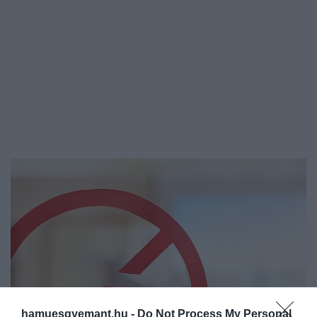
hamuesgyemant.hu -
Do Not Process My Personal