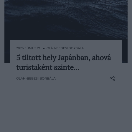
2026. JÚNIUS 17. ● OLÁH-BEBESI BORBÁLA
5 tiltott hely Japánban, ahová
Sok látogatónak Japán a nyitott
turistaként szinte…
szentélyek, rendezett kertek és
neonfényes utcák mesés birodalma.
OLÁH-BEBESI BORBÁLA
Vannak azonban olyan helyek is az
országban, ahol a kíváncsiság önmagában
kevés. Egyes szigetekre, szentélyrészekbe
és veszélyes természeti területekre a…