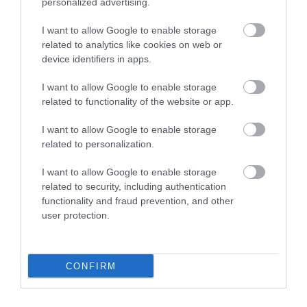
personalized advertising.
I want to allow Google to enable storage
related to analytics like cookies on web or
device identifiers in apps.
I want to allow Google to enable storage
related to functionality of the website or app.
I want to allow Google to enable storage
related to personalization.
I want to allow Google to enable storage
related to security, including authentication
functionality and fraud prevention, and other
user protection.
2025. JANUÁR 23. ● TURI DÁNIEL
Ebben az olasz városban
CONFIRM
Olaszország Calabria régiójában található
megtiltották a helyieknek,
Belcastro, ami – a legtöbb olasz városhoz