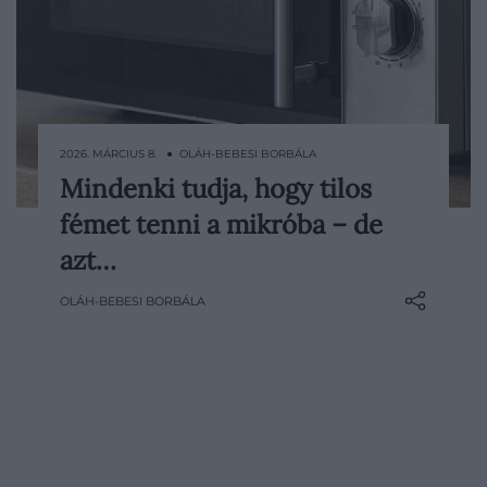
2026. MÁRCIUS 8. ● OLÁH-BEBESI BORBÁLA
Mindenki tudja, hogy tilos
A mikrohullámú sütő ma már szinte
fémet tenni a mikróba – de
minden konyhában megtalálható, és
lényegében mindenki ismeri a
azt…
legismertebb szabályt ismerik vele
OLÁH-BEBESI BORBÁLA
kapcsolatban: fémtárgyat nem szabad
beletenni. A figyelmeztetés generációk
óta kering, az okát azonban jóval
kevesebben…