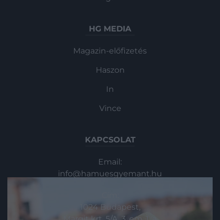
HG MEDIA
Magazin-előfizetés
Haszon
In
Vince
KAPCSOLAT
Email:
info@hamuesgyemant.hu
Cím:
1024 Budapest,
Margit krt. 5/A, 3. em. 1. a