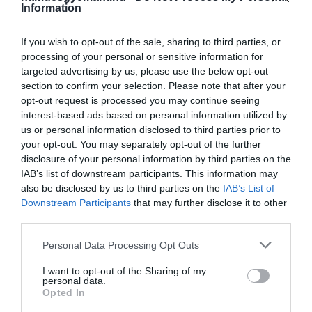
Information
If you wish to opt-out of the sale, sharing to third parties, or
processing of your personal or sensitive information for
targeted advertising by us, please use the below opt-out
section to confirm your selection. Please note that after your
opt-out request is processed you may continue seeing
2025. NOVEMBER 7. ● HAMU ÉS GYÉMÁNT
interest-based ads based on personal information utilized by
Történelmi döntés: ebben az
us or personal information disclosed to third parties prior to
Világszinten először a Maldív-szigetek
your opt-out. You may separately opt-out of the further
országban a 2006 után…
vezette be azt a törvényt, amely teljes
disclosure of your personal information by third parties on the
generációkat tilt el a dohányzástól. Az új
IAB’s list of downstream participants. This information may
HAMU ÉS GYÉMÁNT
szabályozás szerint a 2007. január 1. után
also be disclosed by us to third parties on the
IAB’s List of
született embereknek tilos
Downstream Participants
that may further disclose it to other
third parties.
dohányterméket vásárolni, használni
vagy…
Please note that this website/app uses one or more Google
Personal Data Processing Opt Outs
services and may gather and store information including but
not limited to your visit or usage behaviour. You may click to
I want to opt-out of the Sharing of my
personal data.
grant or deny consent to Google and its third-party tags to
Opted In
use your data for below specified purposes in below Google