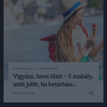
© 2025 All rights reserved.
Powered by
HG Media
.
moderálási szabályzat
adatvédelmi szabályzat
ászf
médiaajánló
impresszum
akadálymentességi megfelelőségi nyilatkozat
2023. MÁJUS 20. ● KOVÁCS EMESE
​Vigyázz, hova ülsz! − 5 szabály,
Lap tetejére
Rómától Velencéig, kétségkívül
amit jobb, ha betartasz…
Olaszországban találhatók Európa
legkedveltebb turisztikai célpontjai.
KOVÁCS EMESE