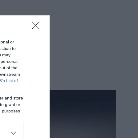
sonal or
ection to
ou may
 personal
out of the
 downstream
B’s List of
er and store
to grant or
ed purposes