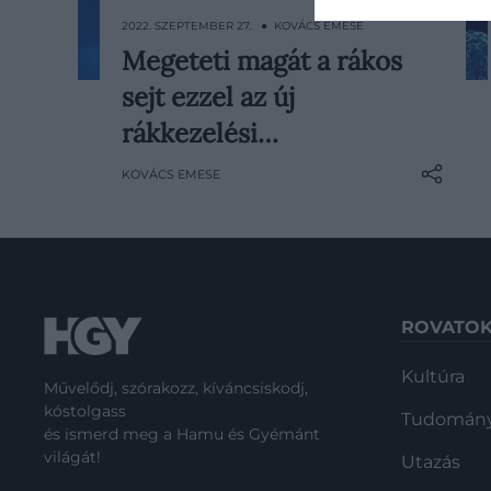
2022. SZEPTEMBER 27. ● KOVÁCS EMESE
Megeteti magát a rákos
Ha az immunrendszerünk könnyen
sejt ezzel az új
felismerné a rákos sejteket, az a
betegség új kezelési módjait is
rákkezelési…
felgyorsíthatná.
KOVÁCS EMESE
ROVATO
Kultúra
Művelődj, szórakozz, kíváncsiskodj,
kóstolgass
Tudomán
és ismerd meg a Hamu és Gyémánt
világát!
Utazás