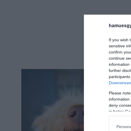
hamuesgy
If you wish 
sensitive in
confirm you
continue se
information 
further disc
participants
Downstream 
Please note
information 
deny consent
in below Go
Persona