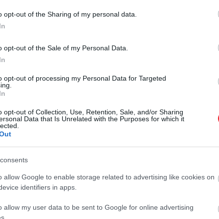
o opt-out of the Sharing of my personal data.
In
2023. AUGUSZTUS 15. ● HAMU ÉS GYÉMÁNT
o opt-out of the Sale of my Personal Data.
Az „elfeledett” szerv, ami a
In
A mellkasban, a szegycsont alatt
ráktól is megvédhet
található egy fontos, ám annál
to opt-out of processing my Personal Data for Targeted
ing.
inkább „elfeledettnek” mondható
In
HAMU ÉS GYÉMÁNT
szerv, a csecsemőmirigy. Ez a
nyirokszerv fontos szerepet játszik a
o opt-out of Collection, Use, Retention, Sale, and/or Sharing
ersonal Data that Is Unrelated with the Purposes for which it
gyermekkori egészségben és
lected.
Out
pubertáskorra éri el a legnagyobb
fejlettséget. Ezután állománya
folyamatosan zsírosodik, így gyakran
consents
azt…
o allow Google to enable storage related to advertising like cookies on
evice identifiers in apps.
o allow my user data to be sent to Google for online advertising
s.