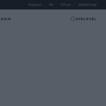
Haszon
IN
Vince
Webshop
AZIN
HÍRLEVÉL