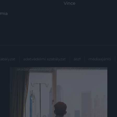
Vince
ómia
zabályzat
adatvédelmi szabályzat
ászf
médiaajánló
akadálymentességi megfelelőségi nyilatkozat