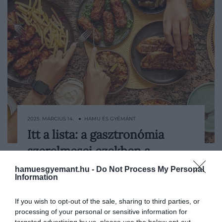
2025. MÁRCIUS 14. ● HAMU ÉS GYÉMÁNT
Itt a lista: a gasztronómia
Egy igazán kiemelkedő városhoz nagyon
szerelmesei ezekben a…
sok minden hozzátartozik – ezért a Time
Out Magazin minden évben több ezer
hamuesgyemant.hu -
Do Not Process My Personal
HAMU ÉS GYÉMÁNT
helybélit kérdez meg a városi életről,
Information
helyekről, programokról, hogy
összeállíthassák a világ legjobbjainak éves
If you wish to opt-out of the sale, sharing to third parties, or
összefoglalóját. Mint minden évben, úgy
processing of your personal or sensitive information for
targeted advertising by us, please use the below opt-out