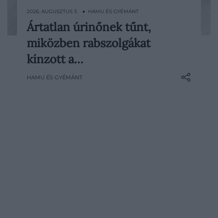
2026. AUGUSZTUS 3. ● HAMU ÉS GYÉMÁNT
Ártatlan úrinőnek tűnt,
Delphine LaLaurie a 19. századi New
miközben rabszolgákat
Orleans előkelő társaságának ismert alakja
volt, aki fényűző vacsorákkal és elegáns
kínzott a…
estélyekkel fogadta illusztris vendégeit. A
HAMU ÉS GYÉMÁNT
házának elzárt helyiségeiben azonban
rabszolgasorban, láncon tartottak
embereket, akiket éheztettek és…