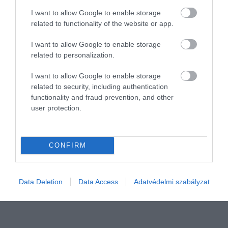
A harminc éves fúvószenekar a hiphop és
Budapesten - The Hot 8
I want to allow Google to enable storage
related to functionality of the website or app.
a funk stílusokkal táncoltat, miközben
Brass…
megidézi szülővárosuk, New Orleans
I want to allow Google to enable storage
legszebb dzsesszhangzását is.
HAMU ÉS GYÉMÁNT
related to personalization.
I want to allow Google to enable storage
related to security, including authentication
functionality and fraud prevention, and other
user protection.
CONFIRM
Data Deletion
Data Access
Adatvédelmi szabályzat