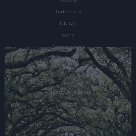
Tudomány
Utazás
Pénz
Gasztronómia
Magazin
HG MEDIA
Magazin-előfizetés
Haszon
In
Vince