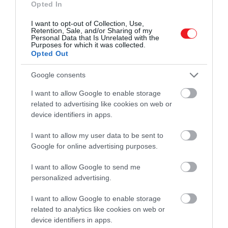
Opted In
I want to opt-out of Collection, Use,
Retention, Sale, and/or Sharing of my
Personal Data that Is Unrelated with the
Purposes for which it was collected.
Opted Out
Google consents
I want to allow Google to enable storage
related to advertising like cookies on web or
device identifiers in apps.
I want to allow my user data to be sent to
Google for online advertising purposes.
I want to allow Google to send me
personalized advertising.
2025. MÁRCIUS 6. ● HAMU ÉS GYÉMÁNT
I want to allow Google to enable storage
New Orleans-i
related to analytics like cookies on web or
Április 16-án Magyarországon is bemutatja
device identifiers in apps.
dzsesszhagyomány
legújabb lemezét a The Hot 8 Brass Band.