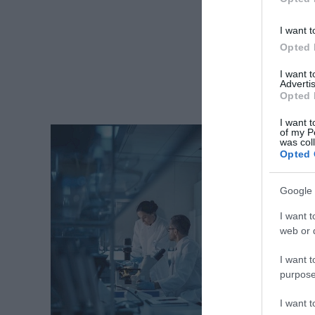
I want t
Opted 
I want 
Advertis
Opted 
I want t
of my P
was col
Opted 
Google 
I want t
web or d
I want t
purpose
I want 