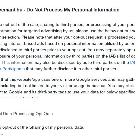
2026. MÁJUS 17. ● HAMU ÉS GYÉMÁNT
Több mint 200 millió
emant.hu -
Do Not Process My Personal Information
Egy amszterdami múzeumban
forintért kelhet el a
mutatták be azt a luxustáskát,
to opt-out of the sale, sharing to third parties, or processing of your per
amelynek története valahol a
laborban…
formation for targeted advertising by us, please use the below opt-out s
divatipar, a laboratóriumi
r selection. Please note that after your opt-out request is processed y
HAMU ÉS GYÉMÁNT
anyagfejlesztés és a dinoszauruszok
eing interest-based ads based on personal information utilized by us or
disclosed to third parties prior to your opt-out. You may separately opt-
iránti örök rajongás határán mozog.
losure of your personal information by third parties on the IAB’s list of
A készítők „T. rex-bőrként”
. This information may also be disclosed by us to third parties on the
IA
hivatkoznak az anyagra, amely
Participants
that may further disclose it to other third parties.
rekonstruált dinoszaurusz-
kollagénre épül, a táska pedig…
 that this website/app uses one or more Google services and may gath
including but not limited to your visit or usage behaviour. You may click 
 to Google and its third-party tags to use your data for below specifi
ogle consent section.
l Data Processing Opt Outs
o opt-out of the Sharing of my personal data.
In