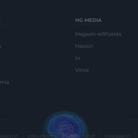
K
HG MEDIA
Magazin-előfizetés
y
Haszon
In
Vince
ómia
zabályzat
adatvédelmi szabályzat
ászf
médiaajánló