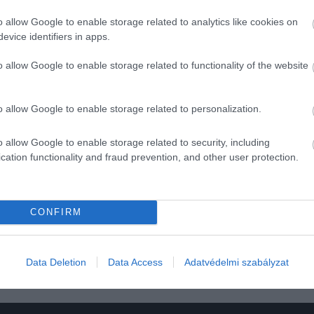
o allow Google to enable storage related to analytics like cookies on
evice identifiers in apps.
2024. JANUÁR 15. ● HAMU ÉS GYÉMÁNT
o allow Google to enable storage related to functionality of the website
A szivacsok könnyebben
Nemcsak a csapdába esett
lesznek tele bacikkal a
maradékok teszik boldoggá és
o allow Google to enable storage related to personalization.
termékennyé a körülötte nyüzsgő
konyhában…
mikrobák sokaságát, hanem maga a
o allow Google to enable storage related to security, including
cation functionality and fraud prevention, and other user protection.
HAMU ÉS GYÉMÁNT
szivacs szerkezete is.
CONFIRM
Data Deletion
Data Access
Adatvédelmi szabályzat