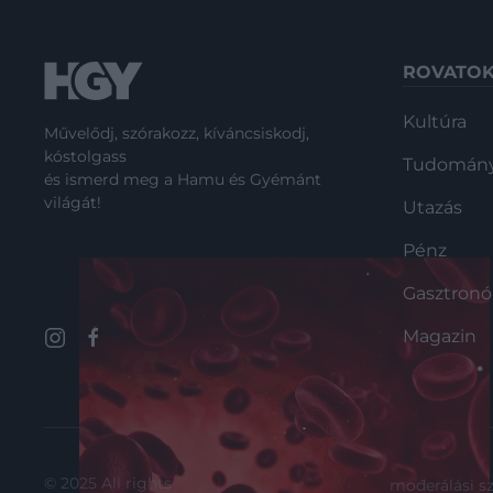
ROVATO
Kultúra
Művelődj, szórakozz, kíváncsiskodj,
kóstolgass
Tudomán
és ismerd meg a Hamu és Gyémánt
világát!
Utazás
Pénz
Gasztron
Magazin
© 2025 All rights
moderálási s