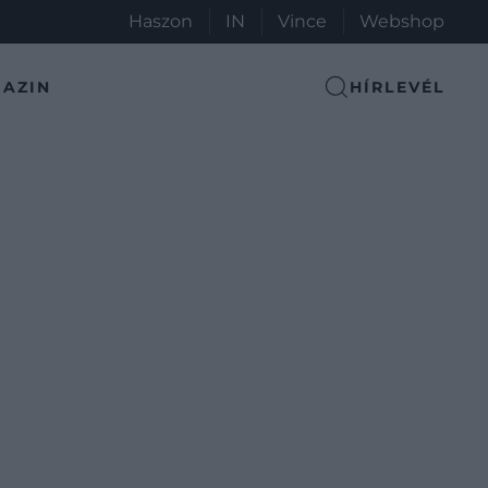
Haszon
IN
Vince
Webshop
AZIN
HÍRLEVÉL