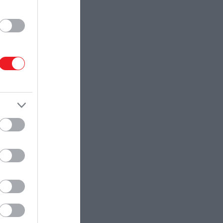
egy rangsort – és némileg meglepő
módon Albánia került a lista élére.