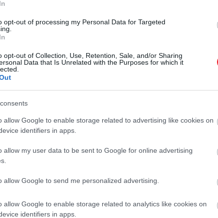
ettől a fokhagyma-
In
fokhagyma-szeletelésből, érdemes
vetned egy pillantást erre a trükkre,
trükktől
to opt-out of processing my Personal Data for Targeted
hiszen alapjaiban változtatja majd
ing.
In
HAMU ÉS GYÉMÁNT
meg az egyik legutáltabb konyhai
folyamatot.
o opt-out of Collection, Use, Retention, Sale, and/or Sharing
ersonal Data that Is Unrelated with the Purposes for which it
lected.
Out
consents
o allow Google to enable storage related to advertising like cookies on
evice identifiers in apps.
o allow my user data to be sent to Google for online advertising
s.
to allow Google to send me personalized advertising.
o allow Google to enable storage related to analytics like cookies on
evice identifiers in apps.