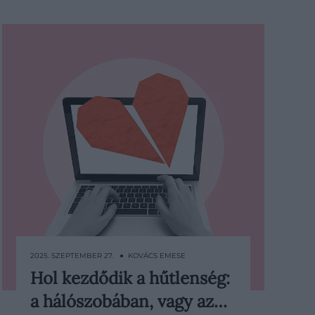
2025. SZEPTEMBER 27. ● KOVÁCS EMESE
Hol kezdődik a hűtlenség:
Pár éve bukkant fel a közösségi
a hálószobában, vagy az…
médiában a mikromegcsalás (micro-