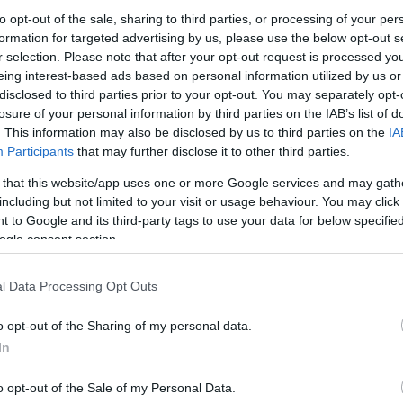
to opt-out of the sale, sharing to third parties, or processing of your per
formation for targeted advertising by us, please use the below opt-out s
r selection. Please note that after your opt-out request is processed y
eing interest-based ads based on personal information utilized by us or
disclosed to third parties prior to your opt-out. You may separately opt-
losure of your personal information by third parties on the IAB’s list of
. This information may also be disclosed by us to third parties on the
IA
Participants
that may further disclose it to other third parties.
 that this website/app uses one or more Google services and may gath
including but not limited to your visit or usage behaviour. You may click 
 to Google and its third-party tags to use your data for below specifi
ogle consent section.
l Data Processing Opt Outs
o opt-out of the Sharing of my personal data.
In
2025. ÁPRILIS 22. ● HAMU ÉS GYÉMÁNT
Felrobban az internet
o opt-out of the Sale of my Personal Data.
Ha neked is eleged van a