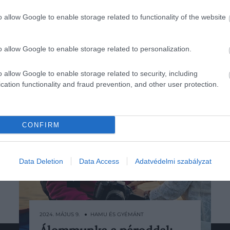
o allow Google to enable storage related to functionality of the website
o allow Google to enable storage related to personalization.
o allow Google to enable storage related to security, including
cation functionality and fraud prevention, and other user protection.
CONFIRM
Data Deletion
Data Access
Adatvédelmi szabályzat
1
2
3
Következő
2024. MÁJUS 9. ● HAMU ÉS GYÉMÁNT