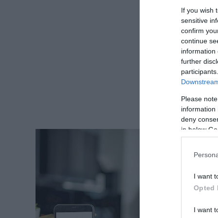
If you wish 
sensitive in
confirm you
continue se
information 
further disc
participants
Downstream 
Please note
information 
deny consent
in below Go
Persona
I want t
Opted 
I want t