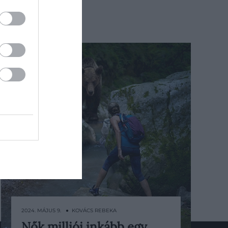
2024. MÁJUS 9. ● KOVÁCS REBEKA
Nők milliói inkább egy