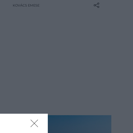
cheating) fogalma: olyan
KOVÁCS EMESE
viselkedésformákra utal, amelyek
ugyan nem járnak fizikai
intimitással, mégis árulásként
élhetjük meg őket. De hol húzódik a
határ az ártatlannak tűnő szociális
gesztusok és a kapcsolatunkat
aláásó…