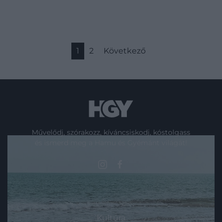
1
2
Következő
Művelődj, szórakozz, kíváncsiskodj, kóstolgass
és ismerd meg a Hamu és Gyémánt világát!
ROVATOK
Kultúra