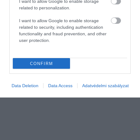
I want to allow Google to enable storage
eddiginél kétszer gyorsabb…
mindennapjaink része és nem tehetünk
related to personalization.
tovább úgy, mintha nem lennénk komoly
TURI DÁNIEL
veszélyben – állítják tudósok, akik a
I want to allow Google to enable storage
related to security, including authentication
legújabb kutatásokra hivatkozva közölték:
functionality and fraud prevention, and other
a jövőben az átlaghőmérsékelt a
user protection.
bolygónkon akár 2,8 °C fokkal is
emelkedhet.
CONFIRM
Data Deletion
Data Access
Adatvédelmi szabályzat