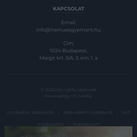
KAPCSOLAT
Email:
info@hamuesgyemant.hu
Cím:
1024 Budapest,
Margit krt. 5/A, 3. em. 1. a
© 2025 All rights reserved.
Powered by
HG Media
.
moderálási szabályzat
adatvédelmi szabályzat
ászf
médiaajánló
impresszum
akadálymentességi megfelelőségi nyilatkozat