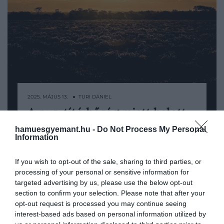
2025. MÁJUS 13. ● TURI DÁNIEL
A pusztító hőség miatt halott
A klímaváltozás következményei
madarak potyognak az égből…
hamuesgyemant.hu -
Do Not Process My Personal
világszerte egyre drámaibb formát
Information
öltenek, de kevés helyen érezhető olyan
TURI DÁNIEL
közvetlenül az extrém hőség hatása, mint
If you wish to opt-out of the sale, sharing to third parties, or
a Közel-Keleten. Kuvait fővárosában már
processing of your personal or sensitive information for
május elején hőségriasztást adtak ki,
targeted advertising by us, please use the below opt-out
amikor a nappali hőmérséklet elérte a 38,
section to confirm your selection. Please note that after your
az éjszakai pedig a 27…
opt-out request is processed you may continue seeing
interest-based ads based on personal information utilized by