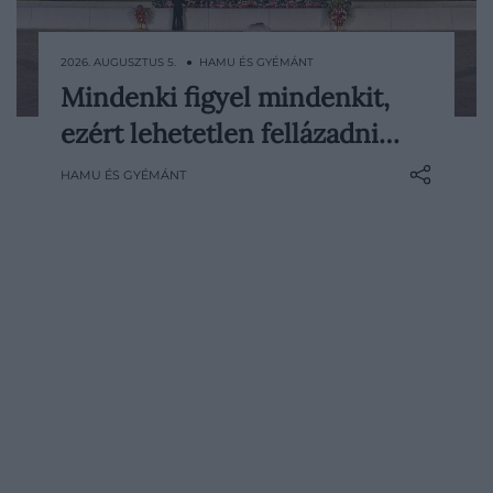
2026. AUGUSZTUS 5. ● HAMU ÉS GYÉMÁNT
Mindenki figyel mindenkit,
Egy forradalomhoz nem elég csupán az
ezért lehetetlen fellázadni…
elégedetlenség. Az embereknek meg kell
találniuk egymást, bízniuk kell a
HAMU ÉS GYÉMÁNT
társaikban, és el kell hinniük, hogy van
esélyük változást elérni. Észak-Koreában
azonban a hatalom évtizedek alatt éppen
ezt a társadalmi bizalmat…