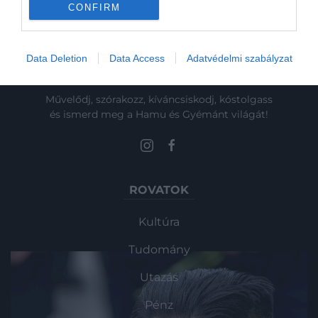
CONFIRM
Data Deletion
Data Access
Adatvédelmi szabályzat
Művelődj, szórakozz, kíváncsiskodj, kóstolgass
és ismerd meg a Hamu és Gyémánt világát!
ROVATOK
Kultúra
Tudomány
Utazás
Pénz