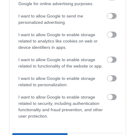
Google for online advertising purposes.
I want to allow Google to send me
personalized advertising.
I want to allow Google to enable storage
related to analytics like cookies on web or
device identifiers in apps.
2026. JÚLIUS 27. ● HAMU ÉS GYÉMÁNT
I want to allow Google to enable storage
Észak-Korea legfélelmetesebb
Kim Jodzsong sokáig csak árnyékként
related to functionality of the website or app.
nője: Kim Dzsongun húga a…
tűnt fel Kim Dzsongun mögött: iratokkal a
I want to allow Google to enable storage
kezében, fél lépéssel a diktátor mögött,
HAMU ÉS GYÉMÁNT
related to personalization.
mintha csak a protokoll része lenne. Ma
már Észak-Korea egyik legfélelmetesebb
I want to allow Google to enable storage
politikai hangja: a Kim-dinasztia belső
related to security, including authentication
köréhez tartozik, és gyakran ő mondja ki…
functionality and fraud prevention, and other
user protection.