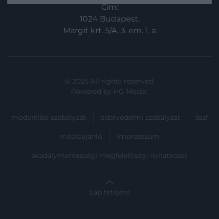
Cím:
állam…
1024 Budapest,
Margit krt. 5/A, 3. em. 1. a
© 2025 All rights reserved.
Powered by
HG Media
.
moderálási szabályzat
adatvédelmi szabályzat
ászf
médiaajánló
impresszum
akadálymentességi megfelelőségi nyilatkozat
Lap tetejére