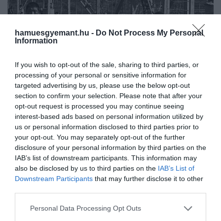
hamuesgyemant.hu -
Do Not Process My Personal
Information
If you wish to opt-out of the sale, sharing to third parties, or
processing of your personal or sensitive information for
targeted advertising by us, please use the below opt-out
section to confirm your selection. Please note that after your
2026. JÚLIUS 29. ● HAMU ÉS GYÉMÁNT
opt-out request is processed you may continue seeing
Ahonnan szinte senki nem jut
interest-based ads based on personal information utilized by
Észak-Korea hegyei között működik egy
ki élve: ilyen Észak-Korea…
us or personal information disclosed to third parties prior to
hatalmas fogolytábor, ahová embereket
your opt-out. You may separately opt-out of the further
tárgyalás nélkül, sokszor valamelyik
disclosure of your personal information by third parties on the
HAMU ÉS GYÉMÁNT
családtagjuk feltételezett bűne miatt
IAB’s list of downstream participants. This information may
hurcolnak el. A 14-es tábor lakói éhezés,
also be disclosed by us to third parties on the
IAB’s List of
kényszermunka és állandó erőszak között
Downstream Participants
that may further disclose it to other
third parties.
élnek, miközben…
Please note that this website/app uses one or more Google
Personal Data Processing Opt Outs
services and may gather and store information including but