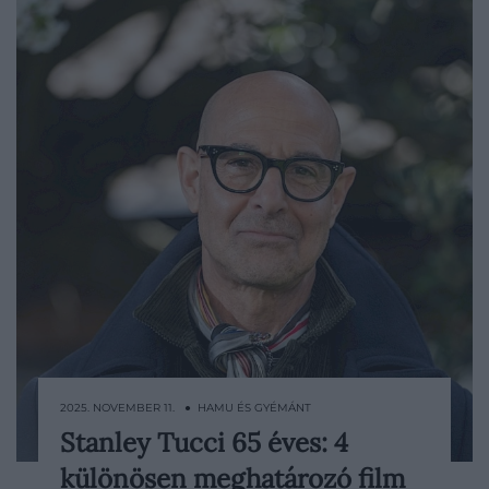
2025. NOVEMBER 11. ● HAMU ÉS GYÉMÁNT
Stanley Tucci 65 éves: 4
Stanley Tucci azon kevés hollywoodi
különösen meghatározó film
színészek egyike, akik