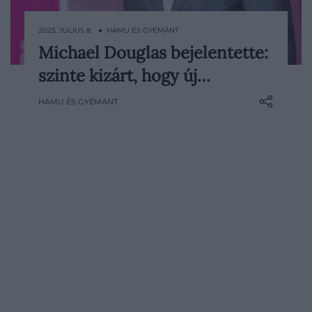
2025. JÚLIUS 8. ● HAMU ÉS GYÉMÁNT
Michael Douglas bejelentette:
Michael Douglas karrierje közel hat
szinte kizárt, hogy új…
évtizede alatt megkerülhetetlen névvé
vált Hollywoodban – de most úgy tűnik, a
HAMU ÉS GYÉMÁNT
80 éves, kétszeres Oscar-díjas sztár a
visszavonulás felé tart. A Karlovy Vary
Nemzetközi Filmfesztiválon tartott
sajtótájékoztatón beszélt először nyíltan
arról, hogy jelenleg esze…