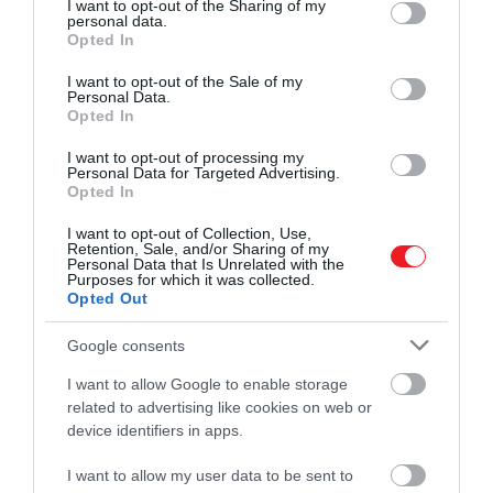
not limited to your visit or usage behaviour. You may click to
I want to opt-out of the Sharing of my
personal data.
grant or deny consent to Google and its third-party tags to
Opted In
use your data for below specified purposes in below Google
consent section.
I want to opt-out of the Sale of my
Personal Data.
Opted In
I want to opt-out of processing my
Personal Data for Targeted Advertising.
Opted In
I want to opt-out of Collection, Use,
Retention, Sale, and/or Sharing of my
Personal Data that Is Unrelated with the
Purposes for which it was collected.
Opted Out
Google consents
I want to allow Google to enable storage
related to advertising like cookies on web or
device identifiers in apps.
I want to allow my user data to be sent to
2025. ÁPRILIS 18. ● HAMU ÉS GYÉMÁNT