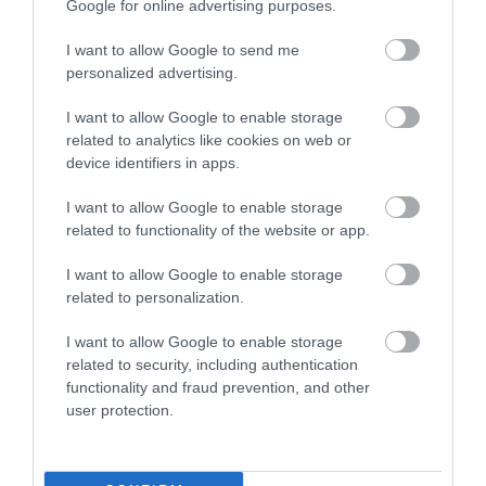
Google for online advertising purposes.
Cate Blanchett végleg
Bár Cate Blanchett az egyik
befejezné a filmezést
I want to allow Google to send me
legfoglalkoztatottabb színész a világon, a
personalized advertising.
kétszeres Oscar-díjas ausztrál művész úgy
HAMU ÉS GYÉMÁNT
határozott, hogy felhagy a
I want to allow Google to enable storage
színészkedéssel, és arra kér mindenkit,
related to analytics like cookies on web or
hogy döntését tartsák tiszteletben.
device identifiers in apps.
I want to allow Google to enable storage
related to functionality of the website or app.
I want to allow Google to enable storage
related to personalization.
I want to allow Google to enable storage
related to security, including authentication
functionality and fraud prevention, and other
user protection.