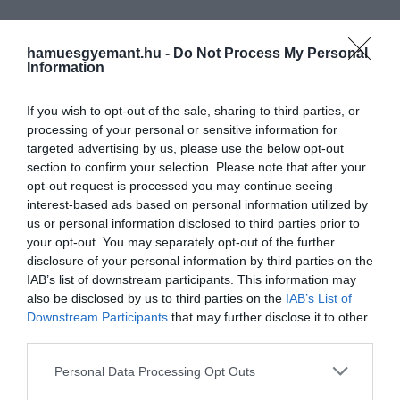
a jelölést. Ennek ellenére volt időszak
Streep életében, amikor meg volt
győződve arról, hogy…
hamuesgyemant.hu -
Do Not Process My Personal
Information
If you wish to opt-out of the sale, sharing to third parties, or
processing of your personal or sensitive information for
targeted advertising by us, please use the below opt-out
section to confirm your selection. Please note that after your
opt-out request is processed you may continue seeing
interest-based ads based on personal information utilized by
us or personal information disclosed to third parties prior to
your opt-out. You may separately opt-out of the further
disclosure of your personal information by third parties on the
IAB’s list of downstream participants. This information may
also be disclosed by us to third parties on the
IAB’s List of
Downstream Participants
that may further disclose it to other
third parties.
Please note that this website/app uses one or more Google
Personal Data Processing Opt Outs
services and may gather and store information including but