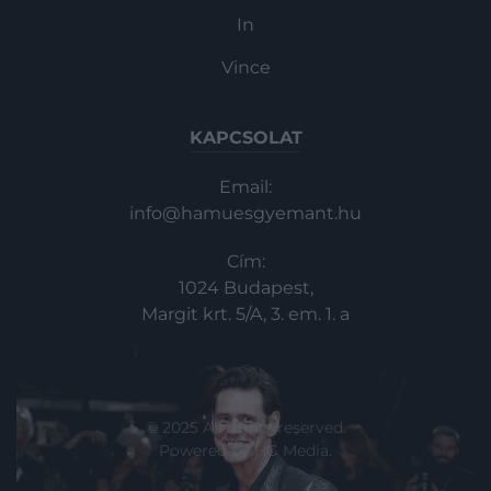
közvetlenül a szeménél.
In
Vince
KAPCSOLAT
Email:
info@hamuesgyemant.hu
Cím:
1024 Budapest,
Margit krt. 5/A, 3. em. 1. a
© 2025 All rights reserved.
Powered by
HG Media
.