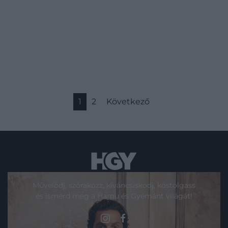
1
2
Következő
Művelődj, szórakozz, kíváncsiskodj, kóstolgass
és ismerd meg a Hamu és Gyémánt világát!