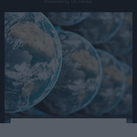
Powered by
HG Media
.
moderálási szabályzat
adatvédelmi szabályzat
ászf
médiaajánló
impresszum
akadálymentességi megfelelőségi nyilatkozat
Lap tetejére
2023. MÁJUS 4. ● HAMU ÉS GYÉMÁNT
Az emberiség teljesen