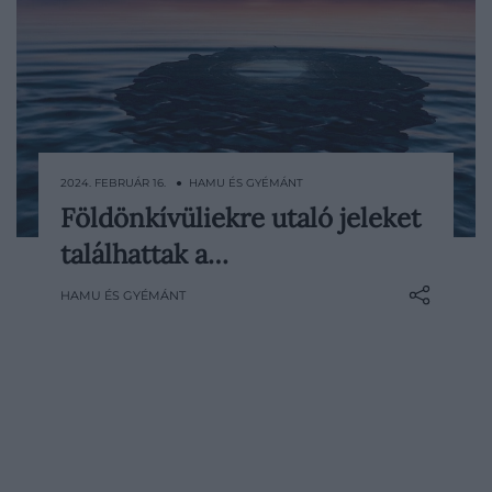
2024. FEBRUÁR 16. ● HAMU ÉS GYÉMÁNT
Földönkívüliekre utaló jeleket
Avi Loeb, a Harvard fizikusa szerint egy
találhattak a…
2024-ben történt meteorbecsapódás
földönkívüli civilizációra utaló nyomokat
HAMU ÉS GYÉMÁNT
rejthet.