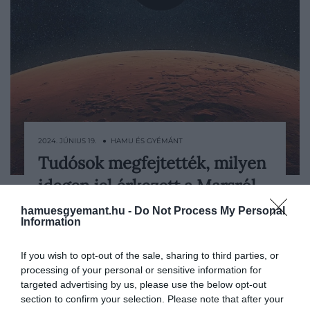
2024. JÚNIUS 19. ● HAMU ÉS GYÉMÁNT
Tudósok megfejtették, milyen
Valamivel több mint egy évvel ezelőtt az
idegen jel érkezett a Marsról
emberek szerte a bolygón kihívást kaptak
az égiektől: fejtsenek meg egy üzenetet.
hamuesgyemant.hu -
Do Not Process My Personal
HAMU ÉS GYÉMÁNT
A kódot Daniela de Paulis, a SETI Intézet
Information
rezidens művésze készítette. A cél egy
idegen jel szimulálása volt, és bár a Földön
If you wish to opt-out of the sale, sharing to third parties, or
született meg, azt a Marsról sugározták a…
processing of your personal or sensitive information for
targeted advertising by us, please use the below opt-out
section to confirm your selection. Please note that after your