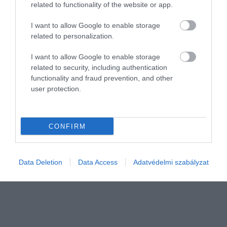
Nikola Tesla találmányairól kiderült, hogy a
related to functionality of the website or app.
azt hitte, hogy idegenekkel…
vártnál jobban működnek, még 100 évvel
I want to allow Google to enable storage
azután is, hogy lejegyezte őket. Azonban
HAMU ÉS GYÉMÁNT
related to personalization.
senkinek sem lehet mindig 100
százalékban igaza, a világhírű fizikus is
I want to allow Google to enable storage
tévedett, gyakran hatalmasat.
related to security, including authentication
functionality and fraud prevention, and other
user protection.
CONFIRM
Data Deletion
Data Access
Adatvédelmi szabályzat