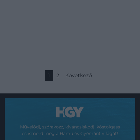
1
2
Következő
Művelődj, szórakozz, kíváncsiskodj, kóstolgass
és ismerd meg a Hamu és Gyémánt világát!