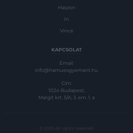
Haszon
In
Vince
KAPCSOLAT
Email:
info@hamuesgyemant.hu
Cím:
1024 Budapest,
Margit krt. 5/A, 3. em. 1. a
© 2025 All rights reserved.