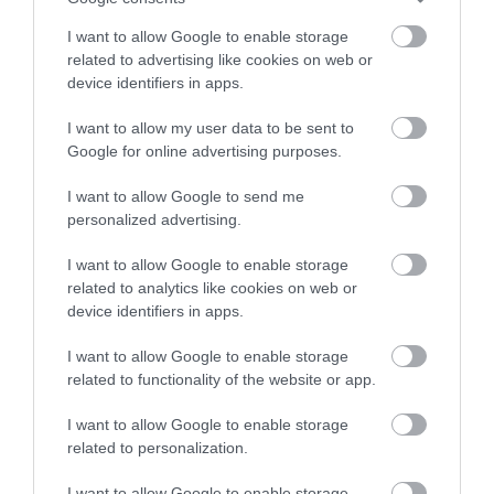
I want to allow Google to enable storage
Azonban a tudományt és a művészetet ötvöző
related to advertising like cookies on web or
kísérletnek ezzel még nincs vége. De Paulis úgy
device identifiers in apps.
képzelte el a kihívást, hogy utánozza azt, amivel az
emberiségnek egy idegen jel fogadásakor szembe
I want to allow my user data to be sent to
Google for online advertising purposes.
kell néznie. Ezután pedig következhet az
értelmezés: mit jelent a jel és miért pont ez az öt
I want to allow Google to send me
aminosav?
personalized advertising.
De Paulis több embert is meghívott, hogy
I want to allow Google to enable storage
csatlakozzanak a Discord szerverhez, amelyet a jel
related to analytics like cookies on web or
megfejtésének és a kód körüli vitáknak
device identifiers in apps.
központjaként használtak. Tavaly óta több mint 54
I want to allow Google to enable storage
ezer üzenet érkezett a projekthez kapcsolódóan, és
related to functionality of the website or app.
a csapat reméli, hogy még többen csatlakoznak a
már ott lévő több ezer emberhez, hogy
I want to allow Google to enable storage
megvitassák, véleményezzék és javasolják az űrből
related to personalization.
érkező jel lehetséges jelentéseit.
I want to allow Google to enable storage