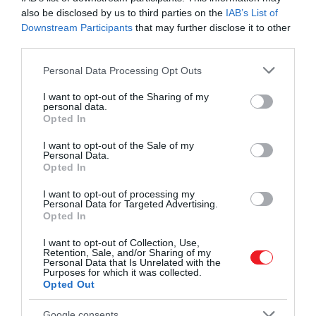
also be disclosed by us to third parties on the
IAB’s List of
Downstream Participants
that may further disclose it to other
third parties.
Please note that this website/app uses one or more Google
Personal Data Processing Opt Outs
services and may gather and store information including but
not limited to your visit or usage behaviour. You may click to
I want to opt-out of the Sharing of my
personal data.
grant or deny consent to Google and its third-party tags to
Opted In
use your data for below specified purposes in below Google
consent section.
I want to opt-out of the Sale of my
Personal Data.
Opted In
I want to opt-out of processing my
Personal Data for Targeted Advertising.
Shutterstock
Opted In
I want to opt-out of Collection, Use,
Retention, Sale, and/or Sharing of my
Personal Data that Is Unrelated with the
Olvasd el ezt is!
Nagyot tévedhettünk a Mars
Purposes for which it was collected.
Opted Out
holdjával kapcsolatban
Google consents