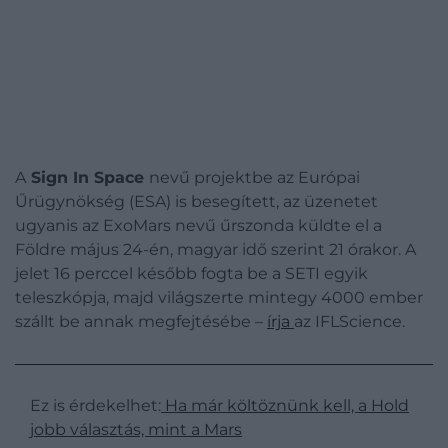
A
Sign In Space
nevű projektbe az Európai
Űrügynökség (ESA) is besegített, az üzenetet
ugyanis az ExoMars nevű űrszonda küldte el a
Földre május 24-én, magyar idő szerint 21 órakor. A
jelet 16 perccel később fogta be a SETI egyik
teleszkópja, majd világszerte mintegy 4000 ember
szállt be annak megfejtésébe –
írja
az IFLScience.
Ez is érdekelhet:
Ha már költöznünk kell, a Hold
jobb választás, mint a Mars