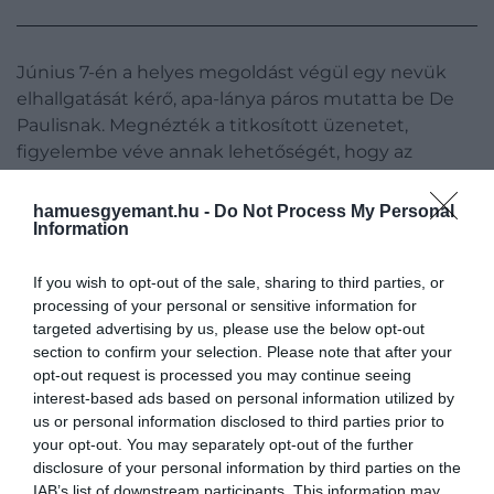
Június 7-én a helyes megoldást végül egy nevük
elhallgatását kérő, apa-lánya páros mutatta be De
Paulisnak. Megnézték a titkosított üzenetet,
figyelembe véve annak lehetőségét, hogy az
összefüggésbe hozható egy híres számítási
modellel, az úgynevezett sejtautomatával.
hamuesgyemant.hu -
Do Not Process My Personal
Information
Ebben a modellben az egyes cellák élőknek vagy
halottnak tekinthetők, és meghatározott szabály
If you wish to opt-out of the sale, sharing to third parties, or
szerint fejlődhetnek. Ennek köszönhetően a
processing of your personal or sensitive information for
targeted advertising by us, please use the below opt-out
különálló jelek értelmes üzenetekké állnak össze,
section to confirm your selection. Please note that after your
még akkor is, ha elsőre nem tűnnek annak.
opt-out request is processed you may continue seeing
interest-based ads based on personal information utilized by
A Unity játékmotor segítségével az üzenetet 6256-
us or personal information disclosed to third parties prior to
szor alakították át, hogy értelmes végeredményt
your opt-out. You may separately opt-out of the further
kapjanak. Majd kiderült, hogy az üzenet öt aminosav
disclosure of your personal information by third parties on the
képe.
IAB’s list of downstream participants. This information may