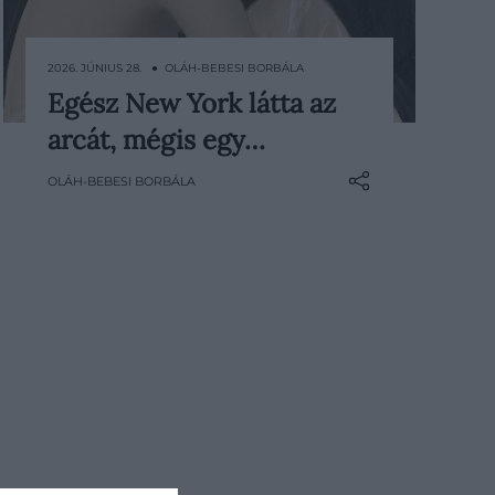
2026. JÚNIUS 28. ● OLÁH-BEBESI BORBÁLA
Egész New York látta az
Audrey Munson nevét ma már
arcát, mégis egy…
kevesen ismerik, az arcát mégis
milliók látták. Ott van New York
OLÁH-BEBESI BORBÁLA
homlokzatain, emlékművein,
múzeumi szobrain, aranyozott
alakokban és márványba faragott
testekben. Egy évszázaddal ezelőtt
Amerika egyik legismertebb
múzsája volt, később mégis a…