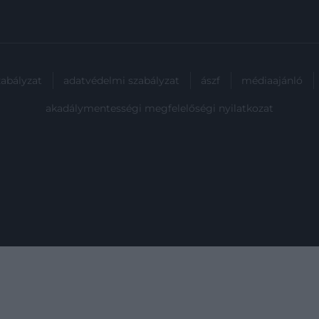
zabályzat
adatvédelmi szabályzat
ászf
médiaajánló
akadálymentességi megfelelőségi nyilatkozat