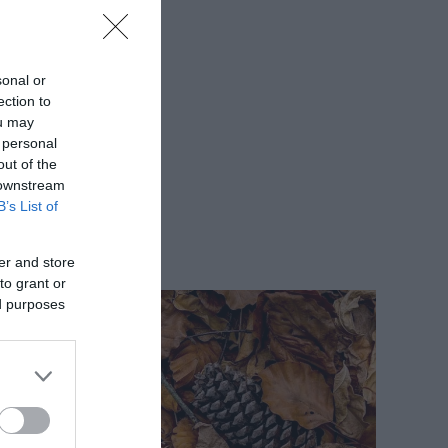
sonal or
ection to
ou may
 personal
out of the
 downstream
B’s List of
er and store
to grant or
ed purposes