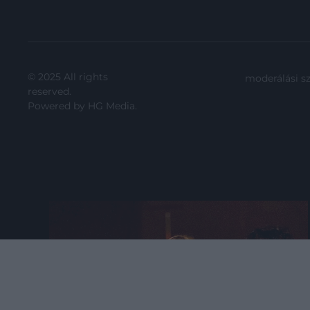
© 2025 All rights
moderálási s
reserved.
Powered by
HG Media
.