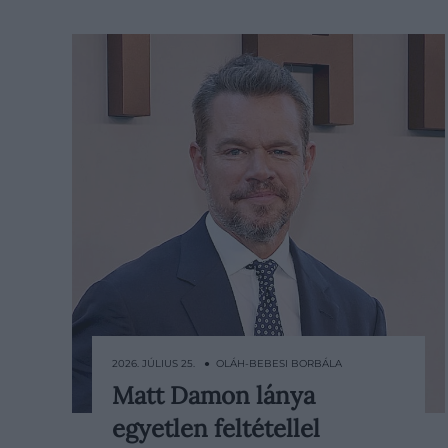
2026. JÚLIUS 25. ● OLÁH-BEBESI BORBÁLA
Matt Damon lánya
Matt Damon otthon hiába Oscar-
egyetlen feltétellel
díjas filmsztár, az egyik lánya