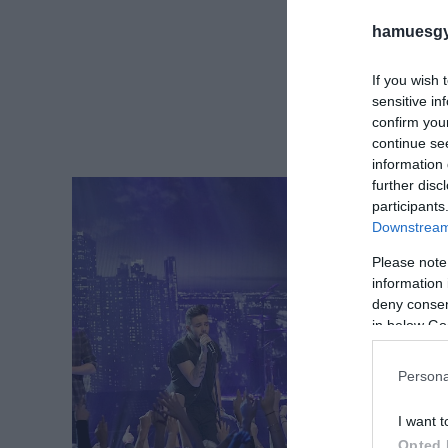
hamuesgy
If you wish 
sensitive in
confirm you
continue se
information 
further disc
participants
Downstream 
Please note
information 
deny consent
in below Go
Persona
I want t
Opted 