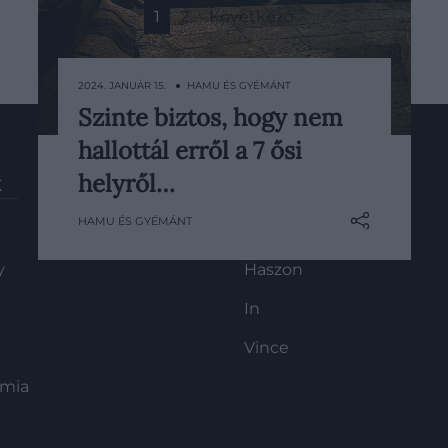
1
2
Következő
2024. JANUÁR 15. ● HAMU ÉS GYÉMÁNT
Szinte biztos, hogy nem
A Gízai nagy piramishoz, vagy a
hallottál erről a 7 ősi
Machu Picchuhoz hasonló világhírű
építményekről szinte mindenki
helyről…
K
HG MEDIA
hallott, azonban vannak olyan
HAMU ÉS GYÉMÁNT
kevésbé ismert legendás épületek,
Magazin-előfizetés
amelyek szintén lélegzetelállítóak.
y
Haszon
Az alábbi cikkben 7 ilyen
műremeket mutatunk be.
In
Vince
ómia