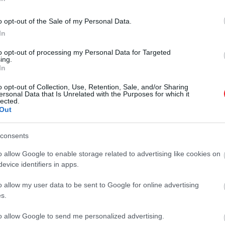
o opt-out of the Sale of my Personal Data.
In
to opt-out of processing my Personal Data for Targeted
ing.
In
2024. SZEPTEMBER 26. ● HAMU ÉS GYÉMÁNT
Zendaya nem teljesen
o opt-out of Collection, Use, Retention, Sale, and/or Sharing
ersonal Data that Is Unrelated with the Purposes for which it
A Dűne: Második rész New York-i
lected.
biztos benne, hogy a
vetítése után Zendaya őszintén
Out
beszélt a hírnév okozta nyomásról
hírnév jót tesz…
és arról, hogy nem tudja, képes-e
consents
HAMU ÉS GYÉMÁNT
kezelni mindazt, ami ezzel az élettel
o allow Google to enable storage related to advertising like cookies on
jár, írja a Deadline.
evice identifiers in apps.
o allow my user data to be sent to Google for online advertising
s.
to allow Google to send me personalized advertising.