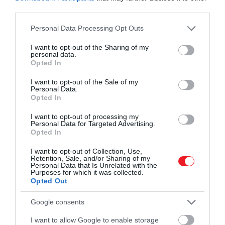
third parties.
Please note that this website/app uses one or more Google
Personal Data Processing Opt Outs
services and may gather and store information including but
not limited to your visit or usage behaviour. You may click to
I want to opt-out of the Sharing of my
personal data.
grant or deny consent to Google and its third-party tags to
Opted In
use your data for below specified purposes in below Google
consent section.
I want to opt-out of the Sale of my
Personal Data.
Opted In
I want to opt-out of processing my
Personal Data for Targeted Advertising.
Opted In
I want to opt-out of Collection, Use,
Retention, Sale, and/or Sharing of my
Personal Data that Is Unrelated with the
Purposes for which it was collected.
Opted Out
Google consents
I want to allow Google to enable storage