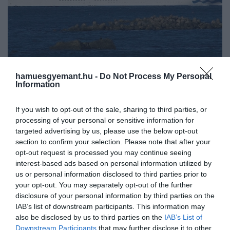
hamuesgyemant.hu -
Do Not Process My Personal
Information
2026. MÁJUS 8. ● OLÁH-BEBESI BORBÁLA
Ezért terjednek olyan gyorsan
A tengerjárók a gondtalan utazás
If you wish to opt-out of the sale, sharing to third parties, or
a fertőzések a tengerjáró…
szimbólumai: panorámás medencék,
processing of your personal or sensitive information for
színházak, bárok és végtelen büfék
targeted advertising by us, please use the below opt-out
OLÁH-BEBESI BORBÁLA
section to confirm your selection. Please note that after your
lebegnek egyszerre a nyílt tengeren. A
opt-out request is processed you may continue seeing
járványügyi szakemberek számára
interest-based ads based on personal information utilized by
azonban ezek a hajók egy másik
us or personal information disclosed to third parties prior to
szempontból is érdekesek: szinte
your opt-out. You may separately opt-out of the further
tökéletes…
disclosure of your personal information by third parties on the
IAB’s list of downstream participants. This information may
also be disclosed by us to third parties on the
IAB’s List of
Downstream Participants
that may further disclose it to other