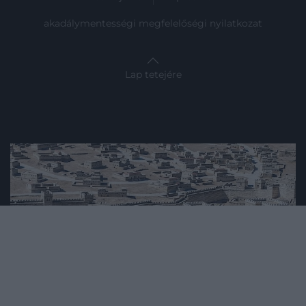
akadálymentességi megfelelőségi nyilatkozat
Lap tetejére