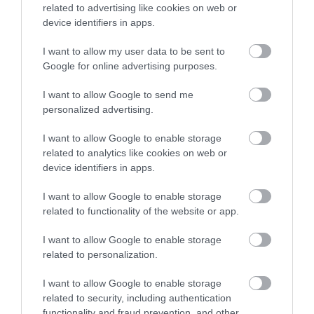
related to advertising like cookies on web or
device identifiers in apps.
I want to allow my user data to be sent to
Google for online advertising purposes.
I want to allow Google to send me
personalized advertising.
I want to allow Google to enable storage
related to analytics like cookies on web or
device identifiers in apps.
I want to allow Google to enable storage
related to functionality of the website or app.
I want to allow Google to enable storage
related to personalization.
2026. JANUÁR 16. ● OLÁH-BEBESI BORBÁLA
A fényűző versailles-i kastély
I want to allow Google to enable storage
A versailles-i kastély ma a francia elegancia
related to security, including authentication
egykor sokkal koszosabb…
egyik legfényesebb szimbóluma:
functionality and fraud prevention, and other