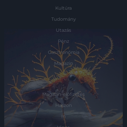
Kultúra
Tudomány
Utazás
Pénz
Gasztronómia
Magazin
HG MEDIA
Magazin-előfizetés
Haszon
In