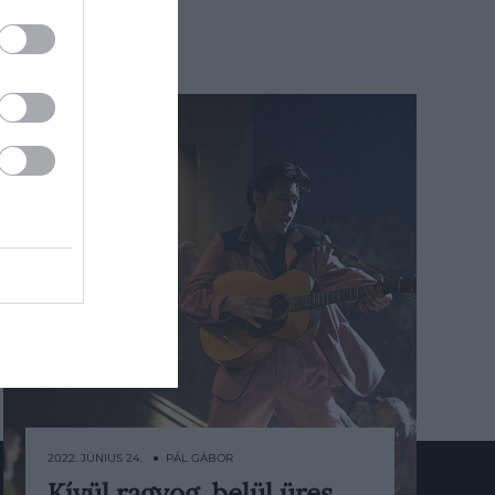
2022. JÚNIUS 24. ● PÁL GÁBOR
Kívül ragyog, belül üres,