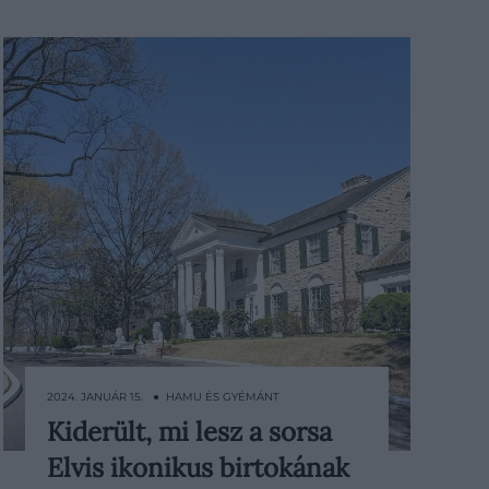
2024. JANUÁR 15. ● HAMU ÉS GYÉMÁNT
Kiderült, mi lesz a sorsa
Elvis Presley Graceland nevű birtoka
Elvis ikonikus birtokának
egyetlen gyermeke, Lisa Marie