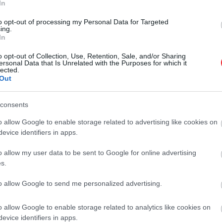
In
to opt-out of processing my Personal Data for Targeted
ing.
In
o opt-out of Collection, Use, Retention, Sale, and/or Sharing
ersonal Data that Is Unrelated with the Purposes for which it
lected.
Out
2022. AUGUSZTUS 3. ● HAMU ÉS GYÉMÁNT
Szinte mindenét
consents
Köztudott, hogy a király szerette a
elárverezik: számos Elvis-
csillogást. Elvis Presley élete során
o allow Google to enable storage related to advertising like cookies on
átfogó gyűjteményt halmozott fel,
relikvia találhat…
evice identifiers in apps.
amelynek egy nagy része most
o allow my user data to be sent to Google for online advertising
HAMU ÉS GYÉMÁNT
árverésre kerül.
s.
to allow Google to send me personalized advertising.
o allow Google to enable storage related to analytics like cookies on
evice identifiers in apps.