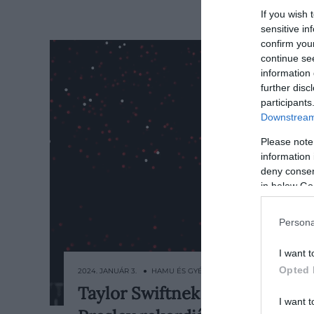
If you wish 
sensitive in
confirm you
continue se
information 
further disc
participants
Downstream 
Please note
information 
deny consent
in below Go
Persona
I want t
Opted 
2024. JANUÁR 3. ● HAMU ÉS GYÉMÁNT
Taylor Swiftnek még Elvis
Taylor Swift megdöntötte Elvis
I want t