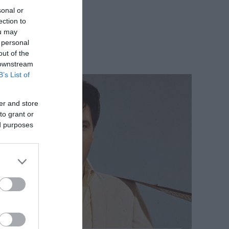
sonal or
ection to
ou may
 personal
out of the
 downstream
B’s List of
er and store
to grant or
ed purposes