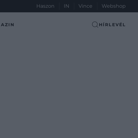
Haszon
IN
Vince
Webshop
AZIN
HÍRLEVÉL