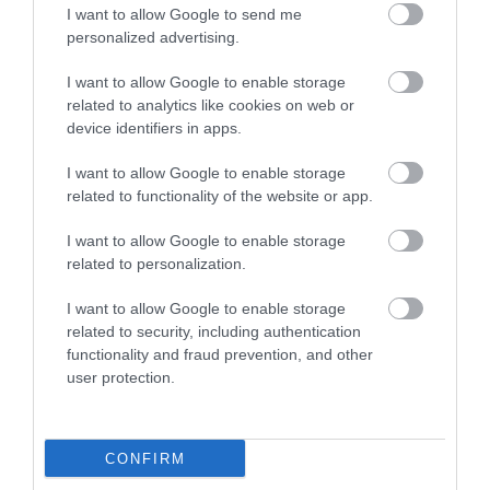
I want to allow Google to send me
personalized advertising.
I want to allow Google to enable storage
related to analytics like cookies on web or
2024. SZEPTEMBER 27. ● HAMU ÉS GYÉMÁNT
device identifiers in apps.
89 éves korában elhunyt
Szeptember 27-én, 89 éves korában
I want to allow Google to enable storage
Maggie Smith
related to functionality of the website or app.
meghalt a két Oscar-díjas Maggie Smith.
A hírt a színésznő családja is
HAMU ÉS GYÉMÁNT
I want to allow Google to enable storage
megerősítette a BBC-nek.
related to personalization.
I want to allow Google to enable storage
related to security, including authentication
functionality and fraud prevention, and other
user protection.
CONFIRM