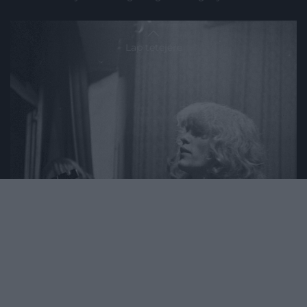
Lap tetejére
2024. JANUÁR 15. ● HAMU ÉS GYÉMÁNT
Elhunyt Kóbor János