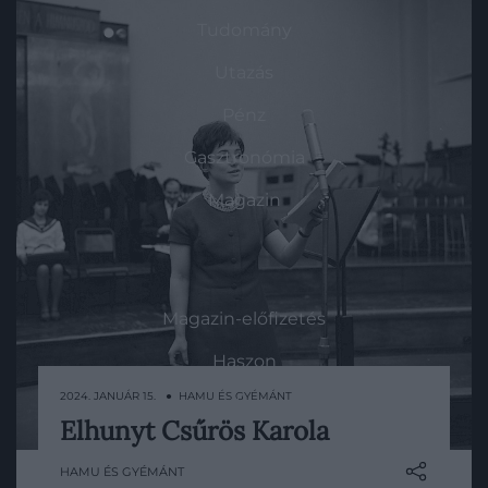
Tudomány
Utazás
Pénz
Gasztronómia
Magazin
HG MEDIA
Magazin-előfizetés
Haszon
2024. JANUÁR 15. ● HAMU ÉS GYÉMÁNT
In
Elhunyt Csűrös Karola
A Szomszédok című sorozatból ismert
Vince
színésznő 85 évet élt.
HAMU ÉS GYÉMÁNT