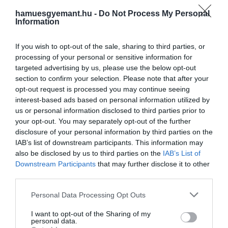
korában elhunyt Giorgio
Giorgio Armani, a modern elegancia egyik
hamuesgyemant.hu -
Do Not Process My Personal
legnagyobb hatású tervezője. Halálával
Armani
Information
egy korszak zárult le, de a divat világában
HAMU ÉS GYÉMÁNT
örökre érezhető marad a hatása.
If you wish to opt-out of the sale, sharing to third parties, or
processing of your personal or sensitive information for
targeted advertising by us, please use the below opt-out
section to confirm your selection. Please note that after your
opt-out request is processed you may continue seeing
interest-based ads based on personal information utilized by
us or personal information disclosed to third parties prior to
your opt-out. You may separately opt-out of the further
disclosure of your personal information by third parties on the
IAB’s list of downstream participants. This information may
also be disclosed by us to third parties on the
IAB’s List of
Downstream Participants
that may further disclose it to other
third parties.
Please note that this website/app uses one or more Google
Personal Data Processing Opt Outs
services and may gather and store information including but
not limited to your visit or usage behaviour. You may click to
I want to opt-out of the Sharing of my
personal data.
grant or deny consent to Google and its third-party tags to