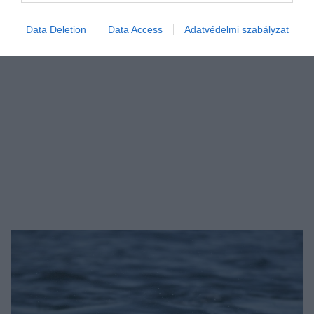
Data Deletion
Data Access
Adatvédelmi szabályzat