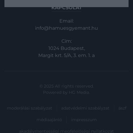
KAPCSOLAT
Email:
info@hamuesgyemant.hu
Cím:
1024 Budapest,
Margit krt. 5/A, 3. em. 1. a
© 2025 All rights reserved.
Powered by
HG Media
.
moderálási szabályzat
adatvédelmi szabályzat
ászf
médiaajánló
impresszum
akadálymentességi megfelelőségi nyilatkozat