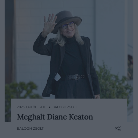
2025. OKTÓBER 11. ● BALOGH ZSOLT
Meghalt Diane Keaton
A színésznő kaliforniai otthonában hunyt
el.
BALOGH ZSOLT