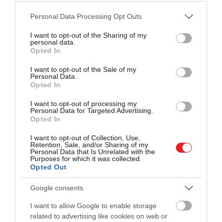
Please note that this website/app uses one or more Google
Personal Data Processing Opt Outs
services and may gather and store information including but
not limited to your visit or usage behaviour. You may click to
I want to opt-out of the Sharing of my
personal data.
grant or deny consent to Google and its third-party tags to
Opted In
use your data for below specified purposes in below Google
consent section.
I want to opt-out of the Sale of my
Personal Data.
Opted In
I want to opt-out of processing my
Personal Data for Targeted Advertising.
Opted In
I want to opt-out of Collection, Use,
Retention, Sale, and/or Sharing of my
Personal Data that Is Unrelated with the
Purposes for which it was collected.
Opted Out
Google consents
I want to allow Google to enable storage
related to advertising like cookies on web or