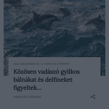
2025. DECEMBER 18. ● HAMU ÉS GYÉMÁNT
Közösen vadászó gyilkos
A tengerek világa ritkán enged
bálnákat és delfineket
betekintést ilyen tiszta formában a fajok
közötti együttműködésbe. A kanadai Brit-
figyeltek…
Kolumbia partjainál a kutatók most
HAMU ÉS GYÉMÁNT
először figyeltek meg tudatos,
összehangolt vadászatot gyilkos bálnák és