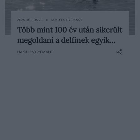
2025. JÚLIUS 25. ● HAMU ÉS GYÉMÁNT
Több mint 100 év után sikerült
Tudósok felfedeztek egy különleges
megoldani a delfinek egyik…
tulajdonságot az örvénygyűrűkkel
kapcsolatban – ezek azok a kör alakban
HAMU ÉS GYÉMÁNT
forgó víztömegek, amiket például a
delfinek is használnak az előrehaladás
érdekében a vízben. Ez a felfedezés egy
olyan jelenséget tár fel, amit a tudomány
eddig több mint 100 éven át nem…