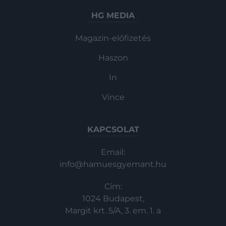
különböznek Új-Zéland két szélén, hogy a
delfinek nem is biztos, hogy
HG MEDIA
megértenék…
Magazin-előfizetés
Haszon
In
Vince
KAPCSOLAT
Email:
info@hamuesgyemant.hu
Cím:
1024 Budapest,
Margit krt. 5/A, 3. em. 1. a