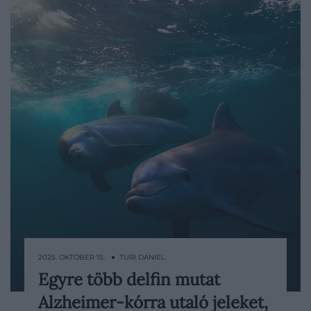
2025. OKTÓBER 15. ● TURI DÁNIEL
Egyre több delfin mutat
Kutatók olyan floridai delfinek agyát
Alzheimer-kórra utaló jeleket,
vizsgálták, amelyekben az Alzheimer-