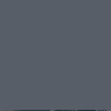
csendes-óceáni fehérsávos delfinek
között – két olyan faj esetében,
amelyekről…