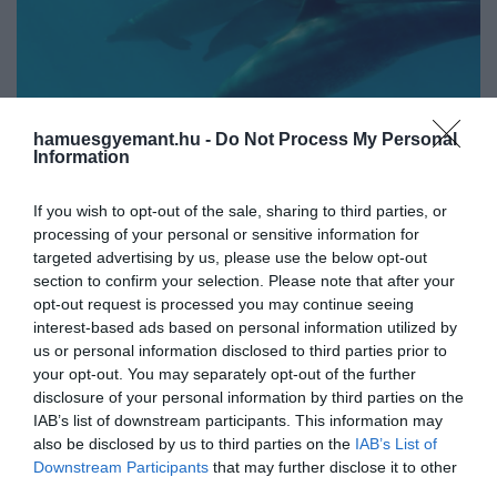
hamuesgyemant.hu -
Do Not Process My Personal
Information
If you wish to opt-out of the sale, sharing to third parties, or
2025. JÚNIUS 16. ● HAMU ÉS GYÉMÁNT
processing of your personal or sensitive information for
Kamerák előtt született meg a
targeted advertising by us, please use the below opt-out
Egy palackorrú delfin borjúnak adott
section to confirm your selection. Please note that after your
chicagói állatkert…
életet egy chicagói állatkertben június 7-
opt-out request is processed you may continue seeing
én hajnalban. A szülésben egy másik,
interest-based ads based on personal information utilized by
HAMU ÉS GYÉMÁNT
us or personal information disclosed to third parties prior to
tapasztalt delfin is segített, a lenyűgöző
your opt-out. You may separately opt-out of the further
eseményt pedig az állatkert munkatársai
disclosure of your personal information by third parties on the
rögzítették.
IAB’s list of downstream participants. This information may
also be disclosed by us to third parties on the
IAB’s List of
Downstream Participants
that may further disclose it to other
third parties.