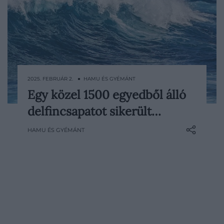
2025. FEBRUÁR 2. ● HAMU ÉS GYÉMÁNT
Egy közel 1500 egyedből álló
Néhány tengerbiológus egy egészen ritka
delfincsapatot sikerült…
látványnak lehetett szemtanúja: egy több
mint 1500 egyedből álló óriási
HAMU ÉS GYÉMÁNT
delfincsapatot figyelhettek meg közelről,
amelynek tagjai Kalifornia partjainál
ugrándoztak önfeledten.