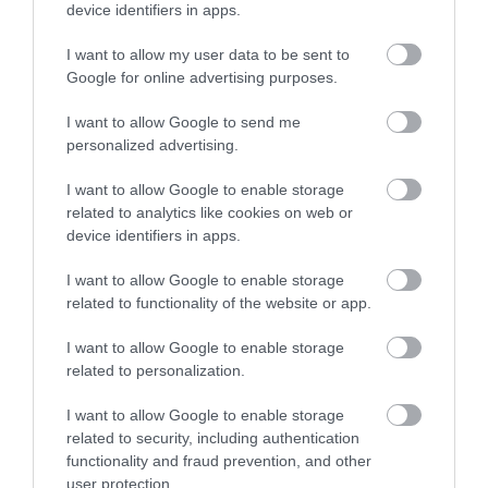
device identifiers in apps.
I want to allow my user data to be sent to
Google for online advertising purposes.
I want to allow Google to send me
personalized advertising.
I want to allow Google to enable storage
2025. ÁPRILIS 17. ● HAMU ÉS GYÉMÁNT
related to analytics like cookies on web or
Csapatban az erő: videón,
device identifiers in apps.
Egy több mint 60 orkából álló csapat
ahogy 60 orka végez egy kék…
brutálisan megtámadott és megölt egy 18
I want to allow Google to enable storage
méter hosszú törpe kék bálnát, sokkolva
related to functionality of the website or app.
HAMU ÉS GYÉMÁNT
egy közeli bálnaleső túra nézőit. Az
I want to allow Google to enable storage
incidens a nyugat-ausztráliai Bremer Bay
related to personalization.
partjainál lévő területen történt április 7-
én.
I want to allow Google to enable storage
related to security, including authentication
functionality and fraud prevention, and other
user protection.