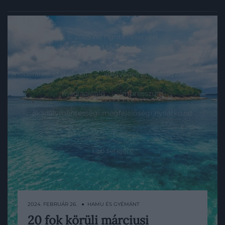
© 2025 All rights reserved.
Powered by
HG Media
.
moderálási szabályzat
adatvédelmi szabályzat
ászf
médiaajánló
impresszum
akadálymentességi megfelelőségi nyilatkozat
Lap tetejére
2024. FEBRUÁR 26. ● HAMU ÉS GYÉMÁNT
20 fok körüli márciusi