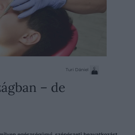
Turi Dániel
zágban – de
lamilyen egészségügyi, szépészeti beavatkozást