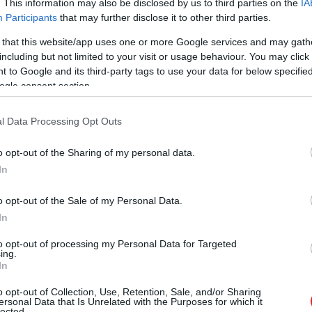
. This information may also be disclosed by us to third parties on the
IA
Participants
that may further disclose it to other third parties.
 that this website/app uses one or more Google services and may gath
including but not limited to your visit or usage behaviour. You may click 
 to Google and its third-party tags to use your data for below specifi
ogle consent section.
okat, például kifejezetten erőszakos fúrás
l Data Processing Opt Outs
i.
o opt-out of the Sharing of my personal data.
In
o opt-out of the Sale of my Personal Data.
In
to opt-out of processing my Personal Data for Targeted
ing.
In
o opt-out of Collection, Use, Retention, Sale, and/or Sharing
ersonal Data that Is Unrelated with the Purposes for which it
lected.