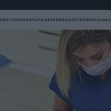
TÚRA
TUDOMÁNY
UTAZÁS
PÉNZ
GASZTRONÓMIA
MAG