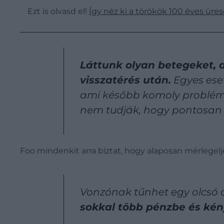
Ezt is olvasd el!
Így néz ki a törökök 100 éves üres
Láttunk olyan betegeket, a
visszatérés után.
Egyes ese
ami később komoly problémák
nem tudják, hogy pontosan m
Foo mindenkit arra bíztat, hogy alaposan mérlegelje
Vonzónak tűnhet egy olcsó a
sokkal több pénzbe és kén