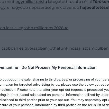
öbb mint
egymillió turista
látogatott azzal a céllal
Törökor
z egyre nagyobb népszerűségnek örvendő
hajbeültetése
n lesz a legtöbb milliomos 2028-ra
ez olcsóbban és gyorsabban juthatunk hozzá Isztambulb
obb veszéllyel járnak, mint gondoljuk.
emant.hu -
Do Not Process My Personal Information
t hasznos lenne, ha az egészségturizmusban résztvevők 
to opt-out of the sale, sharing to third parties, or processing of your per
avatkozás.
formation for targeted advertising by us, please use the below opt-out s
r selection. Please note that after your opt-out request is processed y
eing interest-based ads based on personal information utilized by us or
disclosed to third parties prior to your opt-out. You may separately opt-
ossz, de fontos tudni, hogy nem is mindegyi
losure of your personal information by third parties on the IAB’s list of
k agresszív, a fogakra kifejezetten rossz