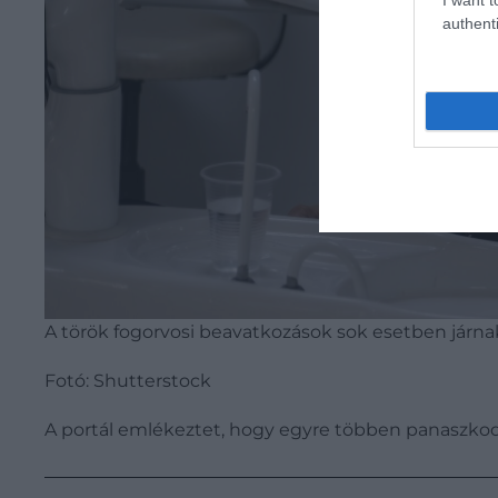
authenti
A török fogorvosi beavatkozások sok esetben járna
Fotó: Shutterstock
A portál emlékeztet, hogy egyre többen panaszkod