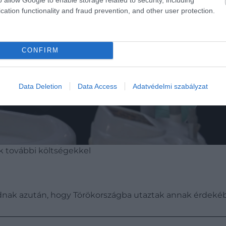
cation functionality and fraud prevention, and other user protection.
CONFIRM
Data Deletion
Data Access
Adatvédelmi szabályzat
k további költségekkel
nak azután, hogy Törökországba utaztak annak érdekébe