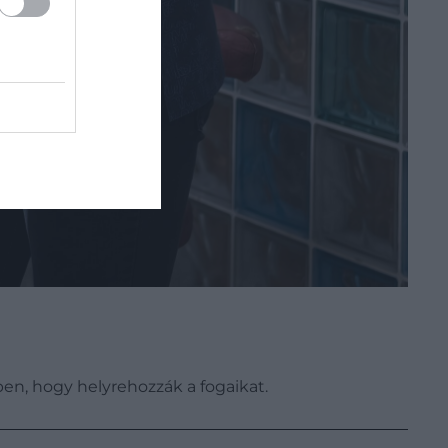
n, hogy helyrehozzák a fogaikat.