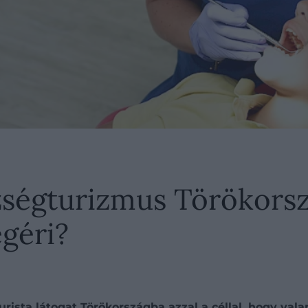
szségturizmus Törökors
géri?
turista látogat Törökországba azzal a céllal, hogy va