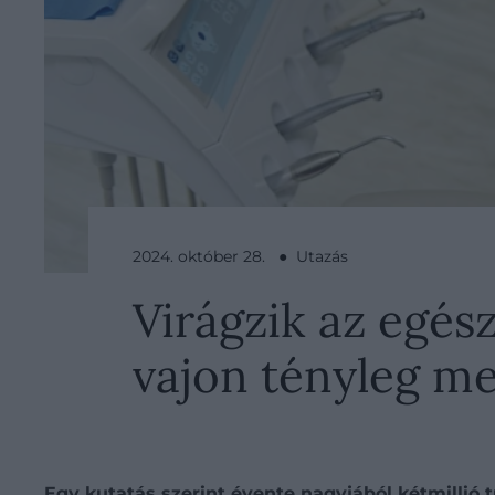
2024. október 28. ● Utazás
Virágzik az egé
vajon tényleg me
Egy kutatás szerint évente nagyjából kétmillió 