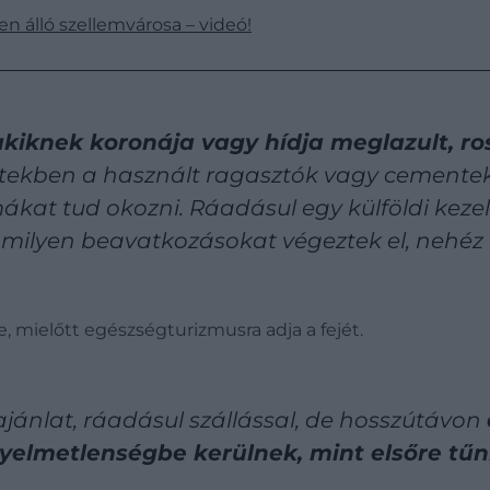
en álló szellemvárosa – videó!
kiknek koronája vagy hídja meglazult, ros
tekben a használt ragasztók vagy cemente
at tud okozni. Ráadásul egy külföldi kezel
ilyen beavatkozásokat végeztek el, nehéz b
, mielőtt egészségturizmusra adja a fejét.
jánlat, ráadásul szállással, de hosszútávon
yelmetlenségbe kerülnek, mint elsőre tű