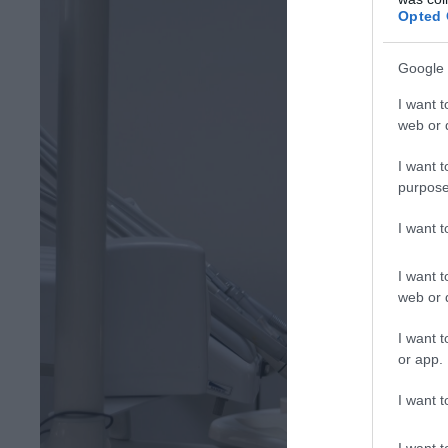
Opted 
Google 
I want t
web or d
I want t
purpose
I want 
I want t
web or d
I want t
or app.
I want t
I want t