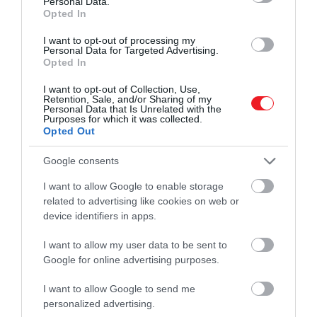
Personal Data.
Opted In
2024. OKTÓBER 28. ● TURI DÁNIEL
I want to opt-out of processing my
Virágzik az egészségturizmus
Personal Data for Targeted Advertising.
Egy kutatás szerint évente nagyjából
Opted In
Törökországban – de vajon…
kétmillió turista látogat Törökországba
I want to opt-out of Collection, Use,
azzal a céllal, hogy valamilyen
Retention, Sale, and/or Sharing of my
TURI DÁNIEL
Personal Data that Is Unrelated with the
egészségügyi, szépészeti beavatkozást
Purposes for which it was collected.
vegyen igénybe. Legyen szó
Opted Out
hajbeültetésről, fogászati kezelésekről
vagy plasztikai műtétekről, egyre több
Google consents
európai dönt úgy, hogy Törökországban…
I want to allow Google to enable storage
related to advertising like cookies on web or
device identifiers in apps.
I want to allow my user data to be sent to
Google for online advertising purposes.
I want to allow Google to send me
personalized advertising.