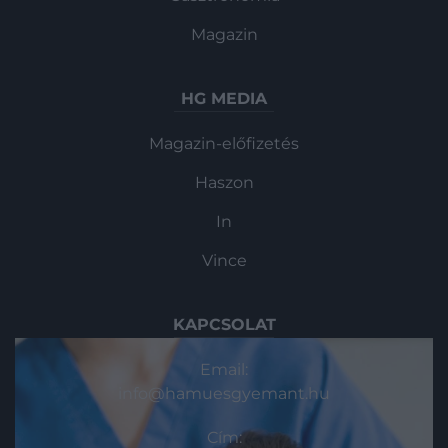
Magazin
HG MEDIA
Magazin-előfizetés
Haszon
In
Vince
KAPCSOLAT
Email:
info@hamuesgyemant.hu
Cím: