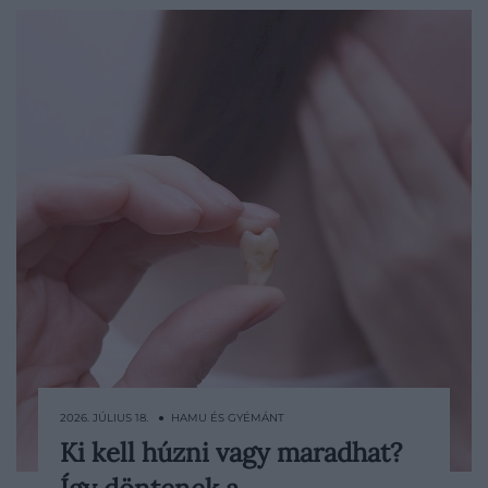
2026. JÚLIUS 18. ● HAMU ÉS GYÉMÁNT
Ki kell húzni vagy maradhat?
Őseink étrendjében a kemény gyökerek,