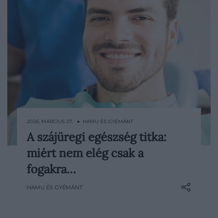
2026. MÁRCIUS 27. ● HAMU ÉS GYÉMÁNT
A szájüregi egészség titka:
A modern egészségtudatosság egyik
miért nem elég csak a
leggyakoribb csapdája az esztétikai
fókuszú szemléletmód, amely a mosolyt
fogakra…
kizárólag a fogak fehérségével és
HAMU ÉS GYÉMÁNT
szabályosságával azonosítja. Noha a
zománc épsége vitathatatlanul fontos, a
szájüreg biológiai egyensúlya egy…