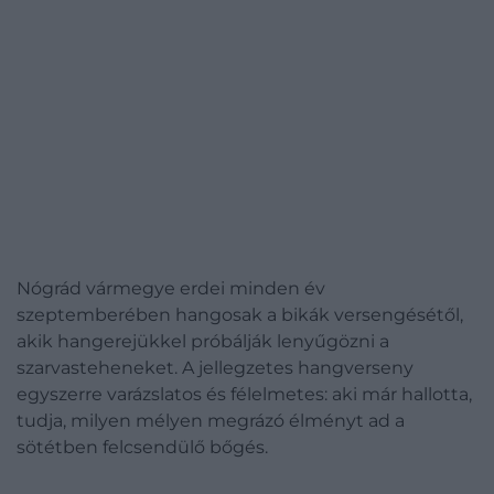
Nógrád vármegye erdei minden év
szeptemberében hangosak a bikák versengésétől,
akik hangerejükkel próbálják lenyűgözni a
szarvasteheneket. A jellegzetes hangverseny
egyszerre varázslatos és félelmetes: aki már hallotta,
tudja, milyen mélyen megrázó élményt ad a
sötétben felcsendülő bőgés.