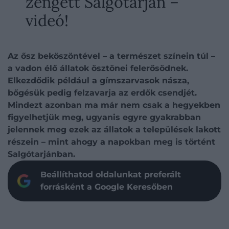
zengett Salgótarján –
videó!
Az ősz beköszöntével – a természet színein túl –
a vadon élő állatok ösztönei felerősödnek.
Elkezdődik például a gímszarvasok násza,
bőgésük pedig felzavarja az erdők csendjét.
Mindezt azonban ma már nem csak a hegyekben
figyelhetjük meg, ugyanis egyre gyakrabban
jelennek meg ezek az állatok a települések lakott
részein – mint ahogy a napokban meg is történt
Salgótarjánban.
Beállíthatod oldalunkat preferált
forrásként a Google Keresőben