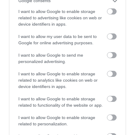
Google consents
I want to allow Google to enable storage
related to advertising like cookies on web or
device identifiers in apps.
Akármennyire is különleges jelenség, nem
árt az óvatosság sem: a szarvasok ugyanis
I want to allow my user data to be sent to
ilyenkor izgatottabbak és agresszívabbak
Google for online advertising purposes.
is, így ajánlott ébernek maradni, és
megtartani a kellő távolságot az állatoktól.
I want to allow Google to send me
personalized advertising.
Olvasd el ezt is!
I want to allow Google to enable storage
A kipusztulás szélén: 6 állat, amiből alig
related to analytics like cookies on web or
device identifiers in apps.
pár tucat él a világon
Több tucat példányból álló szarvasrudlit
I want to allow Google to enable storage
kaptak lencsevégre a Bakonyban
related to functionality of the website or app.
A Szahara egykor egy zöldellő mező
I want to allow Google to enable storage
lehetett, ahol szarvasmarhákat
related to personalization.
tenyésztettek