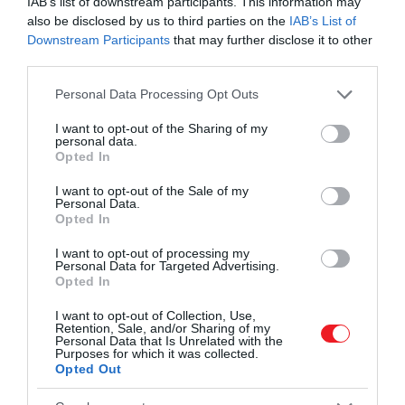
IAB’s list of downstream participants. This information may
also be disclosed by us to third parties on the
IAB’s List of
Downstream Participants
that may further disclose it to other
third parties.
Ez is érdekelhet!
Please note that this website/app uses one or more Google
Personal Data Processing Opt Outs
5 állat, ami sokkal okosabb, mint
services and may gather and store information including but
gondolnád
not limited to your visit or usage behaviour. You may click to
I want to opt-out of the Sharing of my
personal data.
grant or deny consent to Google and its third-party tags to
Opted In
use your data for below specified purposes in below Google
A
nool.hu
figyelt fel egy, a
„Akik szeretik és óvják a
consent section.
I want to opt-out of the Sale of my
salgótarjáni hegyeket”
Facebook-csoportba,
Personal Data.
szeptember 22-én feltöltött videóra, amelyen az
Opted In
látszik, ahogy egy szarvasbika a társasházak között
I want to opt-out of processing my
vonulva tör ki hangos bőgésbe. A jelenség igazi
Personal Data for Targeted Advertising.
ritkaságnak számít: még az erdő mélyét is sok ideig
Opted In
kell járni ahhoz, hogy valaki ilyen közelről hallhassa a
I want to opt-out of Collection, Use,
bikák hangját – most ehhez az élményhez volt
Retention, Sale, and/or Sharing of my
Personal Data that Is Unrelated with the
szerencséje a városlakóknak.
Purposes for which it was collected.
Opted Out
A videót
ezen a linken
tekinthetjük meg.