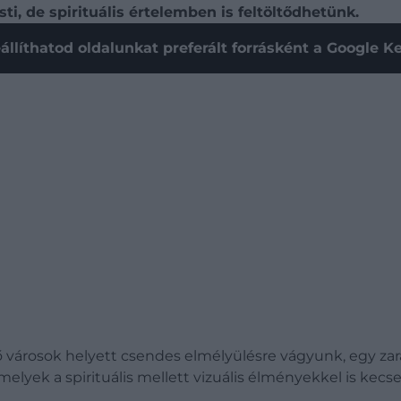
i, de spirituális értelemben is feltöltődhetünk.
állíthatod oldalunkat preferált forrásként a Google 
 városok helyett csendes elmélyülésre vágyunk, egy zarán
lyek a spirituális mellett vizuális élményekkel is kecs