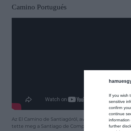
​Camino Portugués
hamuesgy
If you wish 
sensitive in
confirm you
continue se
Az El Camino de Santiagóról, avagy a Szent Jakab-ú
information 
tette meg a Santiago de Compostelába vezető utat, 
further disc