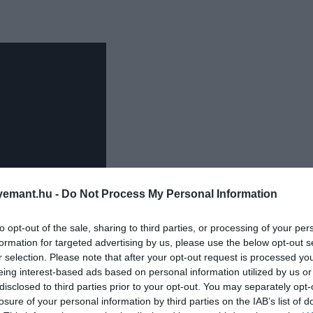
emant.hu -
Do Not Process My Personal Information
to opt-out of the sale, sharing to third parties, or processing of your per
formation for targeted advertising by us, please use the below opt-out s
r selection. Please note that after your opt-out request is processed y
eing interest-based ads based on personal information utilized by us or
tról alighanem azok is hallottak már, akik nem gyakorló
disclosed to third parties prior to your opt-out. You may separately opt-
ki közelebbről, ki távolabbról indulva. Az El Caminónak
losure of your personal information by third parties on the IAB’s list of