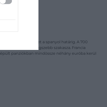
Velay városától vezet a spanyol határig. A 700
nt Jakab-út egyik legszebb szakasza. Francia
ra épült panziókban mindössze néhány euróba kerül