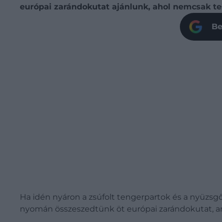
európai zarándokutat ajánlunk, ahol nemcsak test
Be
Ha idén nyáron a zsúfolt tengerpartok és a nyüzsgő
nyomán összeszedtünk öt európai zarándokutat, ame