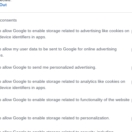
Out
consents
o allow Google to enable storage related to advertising like cookies on
evice identifiers in apps.
án úgy érezzük, maradt még bennünk tartalék, nekivágh
sterre-fokhoz vezet, melyet valaha a világ végének tarto
o allow my user data to be sent to Google for online advertising
s.
sszú vándorlás végén megfürödhetünk az Atlanti-óceán v
to allow Google to send me personalized advertising.
o allow Google to enable storage related to analytics like cookies on
evice identifiers in apps.
o allow Google to enable storage related to functionality of the website
o allow Google to enable storage related to personalization.
o allow Google to enable storage related to security, including