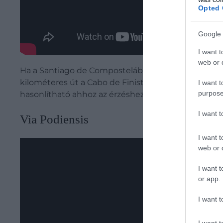
Opted 
Google 
I want t
web or d
Ha a Santiago de Compostelába való megérkezés ut
kilométeres út a Cabo de Finisterréhez, azaz a Fini
I want t
purpose
hasonlítható ahhoz az érzéshez, mint amikor a ho
I want 
Via Podiensis
I want t
web or d
I want t
or app.
I want t
I want t