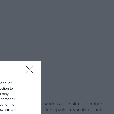
sonal or
ection to
ou may
 personal
 keresztények. Az évszázadok alatt sokmillió ember
out of the
 ugyanis nincsen egyetlen egzakt útvonala, rajtunk
 downstream