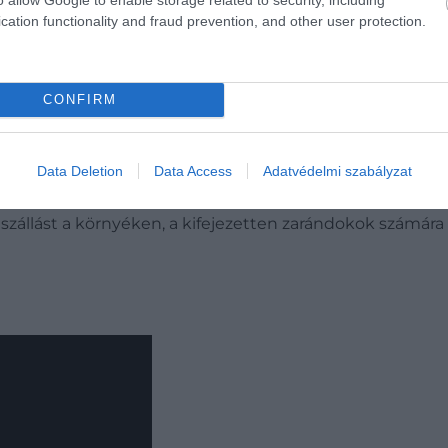
cation functionality and fraud prevention, and other user protection.
CONFIRM
Data Deletion
Data Access
Adatvédelmi szabályzat
rándokút egyik szakasza, amely a
franciaországi
Le-Puy-en-
ogatják egymást, nem csoda, hogy sokak szerint ez a Sze
 szállást a környéken, a kifejezetten zarándokok számá