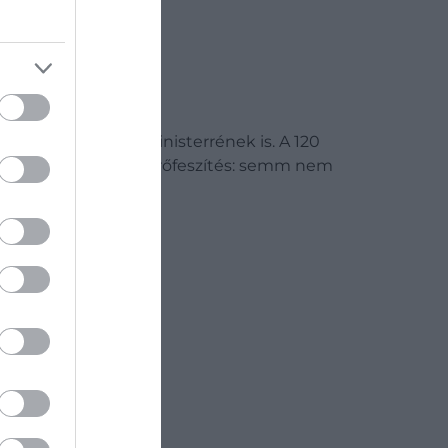
atunk a Camino Finisterrének is. A 120
ttak. Megéri a plusz erőfeszítés: semm nem
izében.