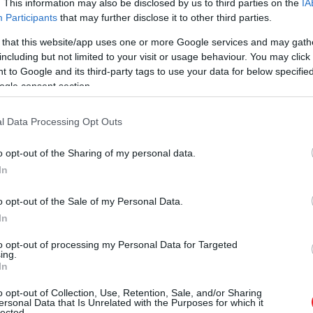
. This information may also be disclosed by us to third parties on the
IA
közelítjük meg a végcélt jelentő katedrálist. Sokan a po
Participants
that may further disclose it to other third parties.
 that this website/app uses one or more Google services and may gath
including but not limited to your visit or usage behaviour. You may click 
 to Google and its third-party tags to use your data for below specifi
ivágsz az El Caminónak
ogle consent section.
l Data Processing Opt Outs
o opt-out of the Sharing of my personal data.
In
o opt-out of the Sale of my Personal Data.
In
to opt-out of processing my Personal Data for Targeted
ing.
In
o opt-out of Collection, Use, Retention, Sale, and/or Sharing
ersonal Data that Is Unrelated with the Purposes for which it
lected.