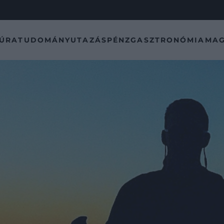
TÚRA
TUDOMÁNY
UTAZÁS
PÉNZ
GASZTRONÓMIA
MAG