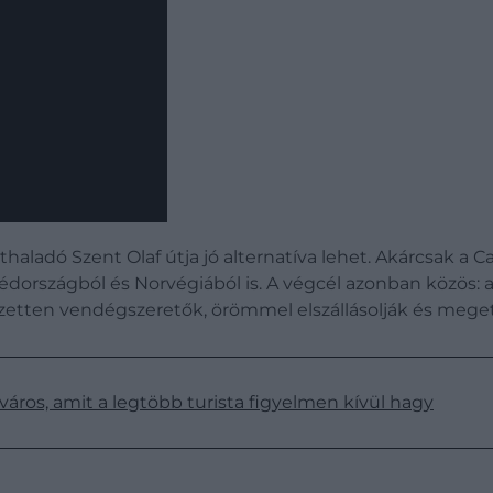
áthaladó Szent Olaf útja jó alternatíva lehet. Akárcsak 
édországból és Norvégiából is. A végcél azonban közös: a
jezetten vendégszeretők, örömmel elszállásolják és mege
áros, amit a legtöbb turista figyelmen kívül hagy