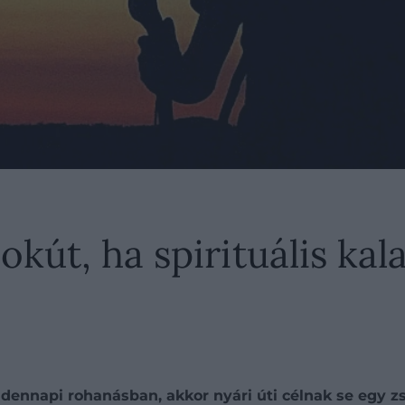
okút, ha spirituális kal
ndennapi rohanásban, akkor nyári úti célnak se egy z