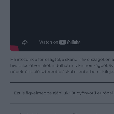
Ha irtózunk a forróságtól, a skandináv országokon 
hivatalos útvonalról, indulhatunk Finnországból, Sv
népekről szóló sztereotípiákkal ellentétben – kife
Ezt is figyelmedbe ajánljuk:
Öt gyönyörű európai v