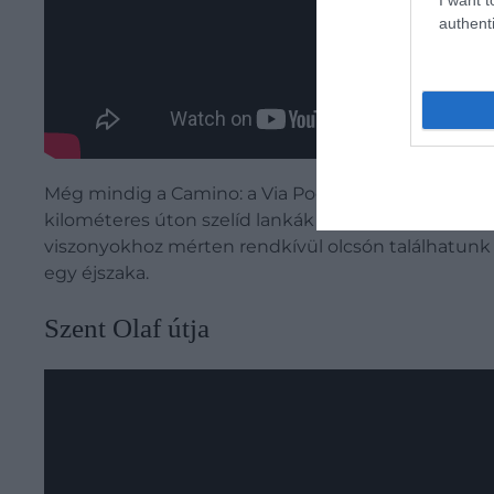
authenti
Még mindig a Camino: a Via Podiensis is a híres za
kilométeres úton szelíd lankák és zord hegyek vált
viszonyokhoz mérten rendkívül olcsón találhatunk
egy éjszaka.
Szent Olaf útja