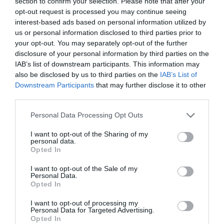
section to confirm your selection. Please note that after your
százalékkal magasabb ár
. A
Vola
is hasonlóan járt
opt-out request is processed you may continue seeing
el: a Ryanair
17 eurós
(6700 forintos) díja helyett
25
interest-based ads based on personal information utilized by
us or personal information disclosed to third parties prior to
eurót
(9800 forintot) kért elsőbbségi beszállásért és
your opt-out. You may separately opt-out of the further
10 kilogrammos poggyászért, vagyis mintegy
47
disclosure of your personal information by third parties on the
százalékkal
többet számoltak rá.
IAB’s list of downstream participants. This information may
also be disclosed by us to third parties on the
IAB’s List of
Dara Brady
, a Ryanair marketingigazgatója szerint
Downstream Participants
that may further disclose it to other
az ilyen „elkerülhető többletköltségek” elsősorban
third parties.
az európai, különösen a
spanyol
utazókat érintik,
Please note that this website/app uses one or more Google
Personal Data Processing Opt Outs
ugyanis náluk különösen elterjedt az eDreams
services and may gather and store information including but
használata. Hozzátette, hogy a probléma megoldása
not limited to your visit or usage behaviour. You may click to
I want to opt-out of the Sharing of my
uniós beavatkozást sürget:
personal data.
grant or deny consent to Google and its third-party tags to
Opted In
use your data for below specified purposes in below Google
consent section.
I want to opt-out of the Sale of my
Personal Data.
Opted In
Annak ellenére, hogy egyértelmű
I want to opt-out of processing my
bizonyítékok vannak a fogyasztók
Personal Data for Targeted Advertising.
sérelmére, sok uniós kormány és
Opted In