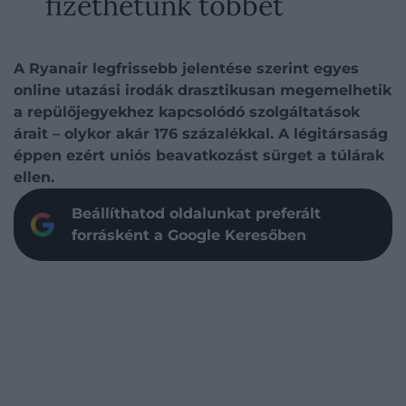
fizethetünk többet
A Ryanair legfrissebb jelentése szerint egyes
online utazási irodák drasztikusan megemelhetik
a repülőjegyekhez kapcsolódó szolgáltatások
árait – olykor akár 176 százalékkal. A légitársaság
éppen ezért uniós beavatkozást sürget a túlárak
ellen.
Beállíthatod oldalunkat preferált
forrásként a Google Keresőben