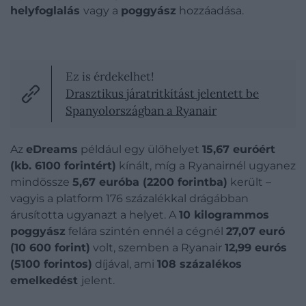
helyfoglalás
vagy a
poggyász
hozzáadása.
Ez is érdekelhet!
Drasztikus járatritkítást jelentett be
Spanyolországban a Ryanair
Az
eDreams
például egy ülőhelyet
15,67 euróért
(kb. 6100 forintért)
kínált, míg a Ryanairnél ugyanez
mindössze
5,67 euróba (2200 forintba)
került –
vagyis a platform 176 százalékkal drágábban
árusította ugyanazt a helyet. A
10 kilogrammos
poggyász
felára szintén ennél a cégnél
27,07 euró
(10 600 forint)
volt, szemben a Ryanair
12,99 eurós
(5100 forintos)
díjával, ami
108 százalékos
emelkedést
jelent.