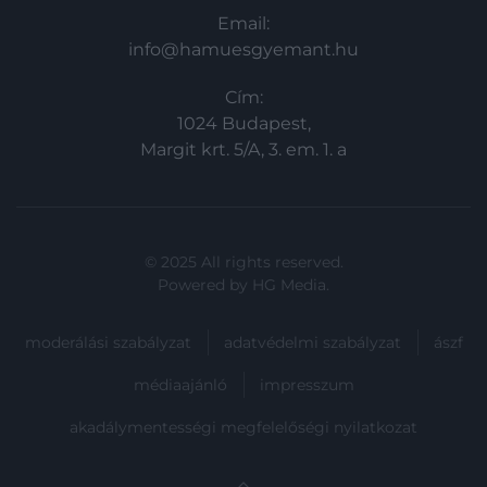
Email:
info@hamuesgyemant.hu
Cím:
1024 Budapest,
Margit krt. 5/A, 3. em. 1. a
© 2025 All rights reserved.
Powered by
HG Media
.
moderálási szabályzat
adatvédelmi szabályzat
ászf
médiaajánló
impresszum
akadálymentességi megfelelőségi nyilatkozat