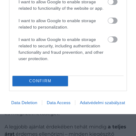
I want to allow Google to enable storage
fizessünk?
related to functionality of the website or app.
Az online utazási irodákat gyakran azért preferáljuk,
I want to allow Google to enable storage
mert
kedvezőbb árakat
kínálnak a
related to personalization.
légitársaságokhoz képest. Azonban a kiegészítő
I want to allow Google to enable storage
díjak – mint a poggyász vagy a helyfoglalás –
related to security, including authentication
hozzáadásával a végösszeg hamar
magasabb
lesz.
functionality and fraud prevention, and other
user protection.
Érdemes a légitársaságok honlapján ellenőrizni
azokat a hivatalos partnereket, akiktől jegyet
vásárolhatunk. Az
easyJet
járatai például elérhetők
CONFIRM
a
Duffel
,
Amadeus
,
Travelport
,
Peakwork
és
Kyte
rendszereken keresztül, míg a
Wizz Air
a
közelmúltban a
Travelfusion
platformmal kötött
Data Deletion
Data Access
Adatvédelmi szabályzat
partnerséget, hogy javítsa járatainak elérhetőségét
és megfizethetőségét.
A legjobb ajánlat érdekében tehát mindig
a teljes
árat
érdemes ellenőrizni – minden kiegészítő