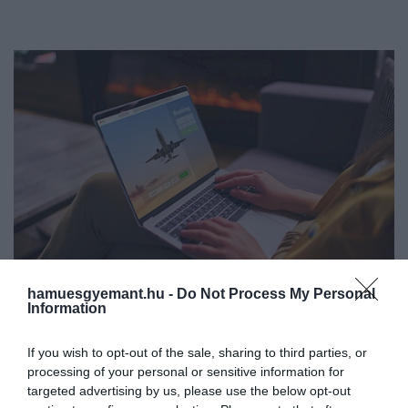
hamuesgyemant.hu -
Do Not Process My Personal
Information
Fotó:
goffkein.pro/Shutterstock
If you wish to opt-out of the sale, sharing to third parties, or
A
Tix
esetében a helyfoglalás
17,50 euróba
(6900
processing of your personal or sensitive information for
forintba), a
20 kilogrammos csomag
pedig
45,59
targeted advertising by us, please use the below opt-out
euróba
(18 000 forintba) került – ez
67, illetve 40