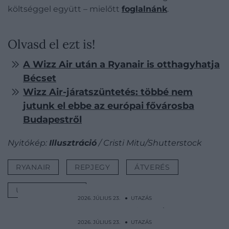
költséggel együtt – mielőtt
foglalnánk
.
Olvasd el ezt is!
A Wizz Air után a Ryanair is otthagyhatja
Bécset
Wizz Air-járatszüntetés: többé nem
jutunk el ebbe az európai fővárosba
Budapestről
Nyitókép:
Illusztráció
/ Cristi Mitu/Shutterstock
RYANAIR
REPJEGY
ÁTVERÉS
UTAZÁSI IRODA
2026. JÚLIUS 23. ● UTAZÁS
Madarak hullanak az égből a világ egyik
legforróbb városában
2026. JÚLIUS 23. ● UTAZÁS