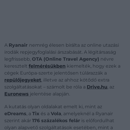
A
Ryanair
nemrég élesen bírálta az online utazási
irodák repjegyfoglalási árszabását. A légitársaság
legfrissebb,
OTA (Online Travel Agency)
névre
keresztelt
felmérésükben
kiemelték, hogy ezek a
cégek Európa-szerte jelentősen túlárazzák a
repülőjegyeket
, illetve az ahhoz kötődő extra
szolgáltatásokat – számolt be róla a
Drive.hu
, az
Euronews
jelentése alapján.
A kutatás olyan oldalakat emelt ki, mint az
eDreams
, a
Tix
és a
Vola
, amelyeknél a Ryanair
szerint akár
176 százalékos felár
is előfordulhat
olyan alapvető szolgáltatások esetében, mint a