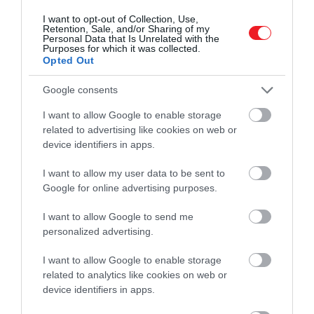
fogyasztóvédelmi hatóság – köztük
I want to opt-out of Collection, Use,
Spanyolország fogyasztóvédelmi
Retention, Sale, and/or Sharing of my
Personal Data that Is Unrelated with the
minisztere, Bustinduy – nem tesz semmit a
Purposes for which it was collected.
Opted Out
túlárak megfékezésére.
Google consents
A
Which?
fogyasztóvédelmi szervezet szintén
hasonló eredményre jutott 2023-as elemzése
I want to allow Google to enable storage
related to advertising like cookies on web or
alapján, melyben négy légitársaság és négy utazási
device identifiers in apps.
iroda árait hasonlította össze. Szerintük a közvetítőn
keresztül foglalt jegyek akár
115 euróval
(46 000
I want to allow my user data to be sent to
forinttal) is drágábbak lehetnek, mint ha
Google for online advertising purposes.
közvetlenül az adott légitársaságnál vásárolnánk
meg őket. A kutatás a magyar utazók körében is
I want to allow Google to send me
personalized advertising.
elterjedt
Kiwi.com
-ot is megemlíti, ahol 2023-ban
egy ülőhely mintegy
21 fonttal
(10 200 forinttal)
I want to allow Google to enable storage
került többe, mint ha a Ryanairnél foglaltuk volna.
related to analytics like cookies on web or
device identifiers in apps.
Hogyan kerülhetjük el, hogy túlárat