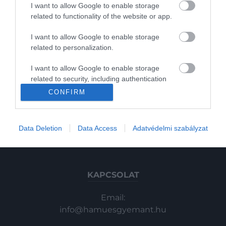
I want to allow Google to enable storage
Gasztronómia
related to functionality of the website or app.
Magazin
I want to allow Google to enable storage
related to personalization.
HG MEDIA
2023. MÁRCIUS 31. ● KOVÁCS EMESE
I want to allow Google to enable storage
​Így tudsz olcsón repjegyhez
related to security, including authentication
Magazin-előfizetés
A repülőjegyek ára megemelkedett:
functionality and fraud prevention, and other
CONFIRM
jutni a nyári kiruccanáshoz a…
egyes szakértők becslései szerint az árak
user protection.
Haszon
akár 50 százalékkal is magasabbak
KOVÁCS EMESE
In
lehetnek, mint a járvány előtt. De azért a
Data Deletion
Data Access
Adatvédelmi szabályzat
nyaralást nem kell kihagyni! Bár már
Vince
írtunk az olcsóbb repülőjegyekhez vezető
utakról itt és itt, most egy szakértő
kifejezetten a nyári…
KAPCSOLAT
Email:
info@hamuesgyemant.hu