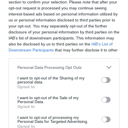
section to confirm your selection. Please note that after your
opt-out request is processed you may continue seeing
interest-based ads based on personal information utilized by
2025. OKTÓBER 12. ● HAMU ÉS GYÉMÁNT
us or personal information disclosed to third parties prior to
A Ryanair figyelmeztet: ha így
your opt-out. You may separately opt-out of the further
A Ryanair legfrissebb jelentése szerint
disclosure of your personal information by third parties on the
vásárolunk repjegyet…
egyes online utazási irodák drasztikusan
IAB’s list of downstream participants. This information may
megemelhetik a repülőjegyekhez
also be disclosed by us to third parties on the
IAB’s List of
HAMU ÉS GYÉMÁNT
kapcsolódó szolgáltatások árait – olykor
Downstream Participants
that may further disclose it to other
akár 176 százalékkal. A légitársaság éppen
third parties.
ezért uniós beavatkozást sürget a túlárak
Please note that this website/app uses one or more Google
Personal Data Processing Opt Outs
ellen.
services and may gather and store information including but
not limited to your visit or usage behaviour. You may click to
I want to opt-out of the Sharing of my
personal data.
grant or deny consent to Google and its third-party tags to
Opted In
use your data for below specified purposes in below Google
consent section.
I want to opt-out of the Sale of my
Personal Data.
Opted In
I want to opt-out of processing my
Personal Data for Targeted Advertising.
Opted In