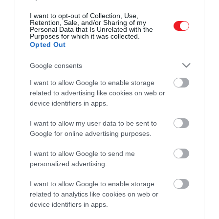
I want to opt-out of Collection, Use,
Retention, Sale, and/or Sharing of my
Personal Data that Is Unrelated with the
Purposes for which it was collected.
Opted Out
Google consents
Művelődj, szórakozz, kíváncsiskodj, kóstolgass
és ismerd meg a Hamu és Gyémánt világát!
I want to allow Google to enable storage
related to advertising like cookies on web or
device identifiers in apps.
I want to allow my user data to be sent to
ROVATOK
Google for online advertising purposes.
Kultúra
I want to allow Google to send me
personalized advertising.
Tudomány
I want to allow Google to enable storage
Utazás
related to analytics like cookies on web or
device identifiers in apps.
Pénz