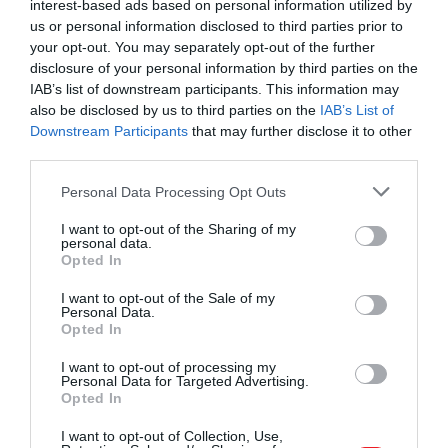
interest-based ads based on personal information utilized by
us or personal information disclosed to third parties prior to
Érdekelhet ez is:
Kipróbáltuk Ausztria legjobb
your opt-out. You may separately opt-out of the further
szabadidőparkját! Imádtuk!
disclosure of your personal information by third parties on the
IAB’s list of downstream participants. This information may
also be disclosed by us to third parties on the
IAB’s List of
Downstream Participants
that may further disclose it to other
third parties.
Külsőleg és szerkezetileg ez
Please note that this website/app uses one or more Google
Personal Data Processing Opt Outs
egy sugárhajtású repülőgép,
services and may gather and store information including but
not limited to your visit or usage behaviour. You may click to
I want to opt-out of the Sharing of my
amelyet luxusszállodává
personal data.
grant or deny consent to Google and its third-party tags to
Opted In
alakítottunk át
use your data for below specified purposes in below Google
consent section.
I want to opt-out of the Sale of my
Personal Data.
Opted In
– mondta Demin a
Business Insidernek
, aki a gépet
I want to opt-out of processing my
2021-ben szállítatta a tengerpartra.
Personal Data for Targeted Advertising.
Opted In
Azonban nem ez az első alkalom, hogy egy
I want to opt-out of Collection, Use,
repülőgépet luxus, nem légi élményként