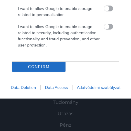
I want to allow Google to enable storage
related to personalization.
I want to allow Google to enable storage
related to security, including authentication
functionality and fraud prevention, and other
Művelődj, szórakozz, kíváncsiskodj, kóstolgass
user protection.
és ismerd meg a Hamu és Gyémánt világát!
CONFIRM
ROVATOK
Data Deletion
Data Access
Adatvédelmi szabályzat
Kultúra
Tudomány
Utazás
Pénz