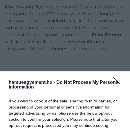
A bali Nyang Nyang strandra néző szikla tetején egy
elhagyott Boeing 737-es utasszállító repülőgépből
luxus magánvillát alakítottak ki, két hálószobával, az
Indiai-óceánra néző medencével és egy óriási
terasszal. A nyugdíjazott repülőgépet
Felix Demin
vállalkozó vásárolta meg, amely korábban a
megszűnt Mandala Airlines tulajdonában volt.
Ez is érdekelhet:
5 tökéletes úti cél a tél végére
hamuesgyemant.hu -
Do Not Process My Personal
Information
Az ingatlan, amely a
Private Jet Villa by Hanging
If you wish to opt-out of the sale, sharing to third parties, or
Gardens
nevet viseli, a tervek szerint 2023
processing of your personal or sensitive information for
márciusában nyitja meg kapuit. Egy éjszaka pedig
targeted advertising by us, please use the below opt-out
7300 dollárba kerül.
section to confirm your selection. Please note that after your
opt-out request is processed you may continue seeing