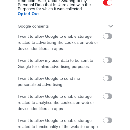
Retention, Sale, and/or Sharing of my
használnak fel. Megannyi pop-up étterem-
Personal Data that Is Unrelated with the
Purposes for which it was collected.
koncepcióról lehetett már olvasni az elmúlt
Opted Out
években, nemrégiben a Singapore Airline
kétszintes repülőgépét, a világ legnagyobb
Google consents
utasszállító repülőgépét alakították át. Kínában
I want to allow Google to enable storage
pedig 2017-ben Lily Airways néven nyílt repülőgép-
related to advertising like cookies on web or
étterem.
device identifiers in apps.
Nyitókép: Instagram
I want to allow my user data to be sent to
Google for online advertising purposes.
REPÜLŐGÉP
SZÁLLODA
LUXUSVILLA
I want to allow Google to send me
personalized advertising.
BALI
UTAZÁS
2026. JÚLIUS 16. ● UTAZÁS
I want to allow Google to enable storage
5 gyakori hiba, ami miatt könnyen
related to analytics like cookies on web or
lekéshetjük az átszállást…
2026. JÚLIUS 25. ● UTAZÁS
device identifiers in apps.
A foci-vb óta 265 százalékkal nőtt a
népszerűsége ennek a…
I want to allow Google to enable storage
related to functionality of the website or app.