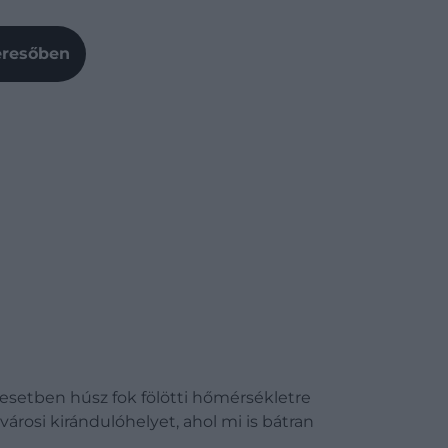
Keresőben
k esetben húsz fok fölötti hőmérsékletre
árosi kirándulóhelyet, ahol mi is bátran