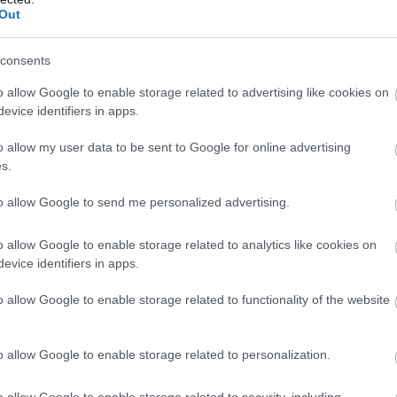
Out
consents
 a Margit-sziget tökéletes helyszín a szabadtéri csemegézé
ikező családok és baráti társaságok.
o allow Google to enable storage related to advertising like cookies on
evice identifiers in apps.
álhatja a számára legideálisabb helyet, pokrócunkat l
o allow my user data to be sent to Google for online advertising
s.
to allow Google to send me personalized advertising.
piknike
t
o allow Google to enable storage related to analytics like cookies on
evice identifiers in apps.
o allow Google to enable storage related to functionality of the website
lóhelynek számított, manapság is sok budapesti látogat 
o allow Google to enable storage related to personalization.
áz mellett az ikonikus rétesező is megújult. A zöld oázis
o allow Google to enable storage related to security, including