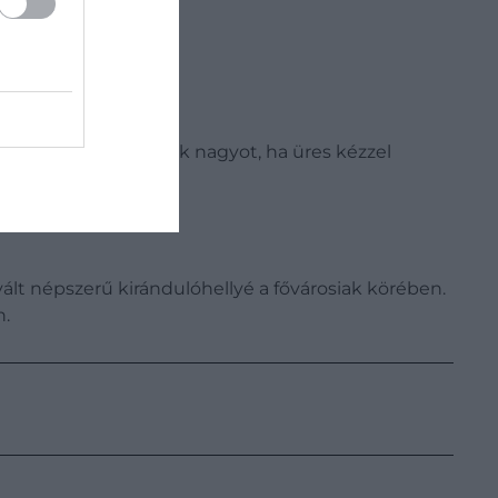
gy akkor sem hibázunk nagyot, ha üres kézzel
lt népszerű kirándulóhellyé a fővárosiak körében.
n.