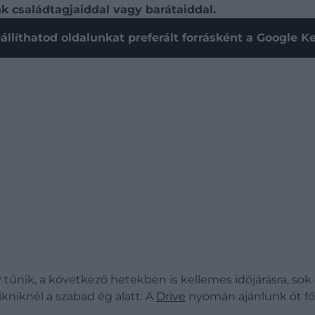
nk családtagjaiddal vagy barátaiddal.
állíthatod oldalunkat preferált forrásként a Google 
y tűnik, a következő hetekben is kellemes időjárásra, so
kniknél a szabad ég alatt. A
Drive
nyomán ajánlunk öt főv