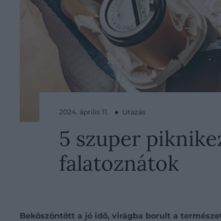
2024. április 11. ● Utazás
5 szuper piknik
falatoznátok
Beköszöntött a jó idő, virágba borult a termés