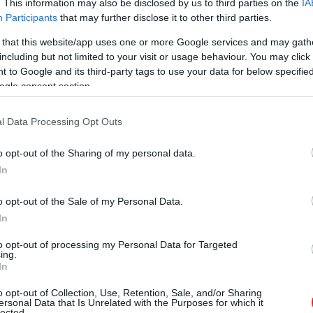
. This information may also be disclosed by us to third parties on the
IA
Participants
that may further disclose it to other third parties.
 that this website/app uses one or more Google services and may gath
including but not limited to your visit or usage behaviour. You may click 
 to Google and its third-party tags to use your data for below specifi
ogle consent section.
l Data Processing Opt Outs
o opt-out of the Sharing of my personal data.
In
o opt-out of the Sale of my Personal Data.
In
to opt-out of processing my Personal Data for Targeted
ing.
In
o opt-out of Collection, Use, Retention, Sale, and/or Sharing
ersonal Data that Is Unrelated with the Purposes for which it
lected.