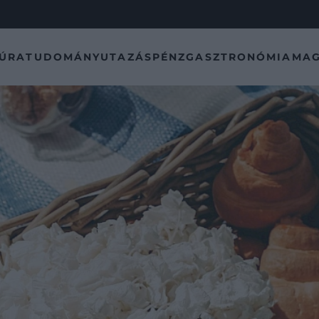
TÚRA
TUDOMÁNY
UTAZÁS
PÉNZ
GASZTRONÓMIA
MAG