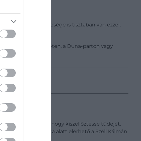
sre. A fővárosiak többsége is tisztában van ezzel,
eteríthetjük a Nagyréten, a Duna-parton vagy
ide abból a célból, hogy kiszellőztesse tüdejét.
 kevesebb mint fél óra alatt elérhető a Széll Kálmán