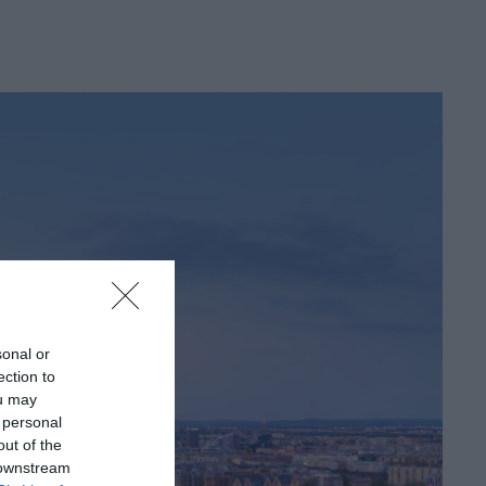
sonal or
ection to
ou may
 personal
out of the
 downstream