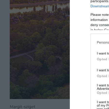
participants
Downstream 
Please note
information 
deny consent
in below Go
Persona
I want t
Opted 
I want t
Opted 
I want 
Advertis
Opted 
I want t
of my P
Margit-sziget
was col