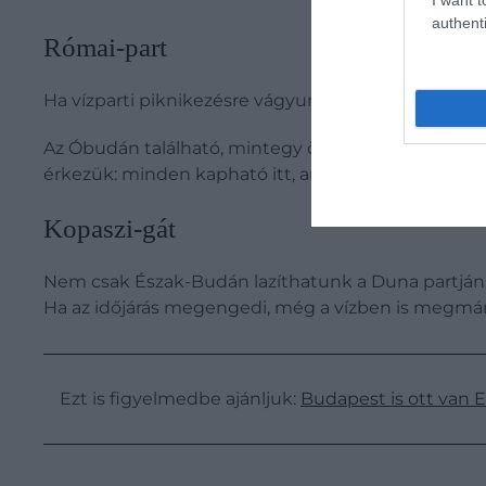
authenti
Római-part
Ha vízparti piknikezésre vágyunk, a Római-part a l
Az Óbudán található, mintegy öt kilométer hosszú 
érkezük: minden kapható itt, ami egy tökéletes pik
Kopaszi-gát
Nem csak Észak-Budán lazíthatunk a Duna partján –
Ha az időjárás megengedi, még a vízben is megm
Ezt is figyelmedbe ajánljuk:
Budapest is ott van E