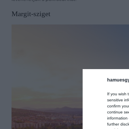
Margit-sziget
hamuesgy
If you wish 
sensitive in
confirm you
continue se
information 
further disc