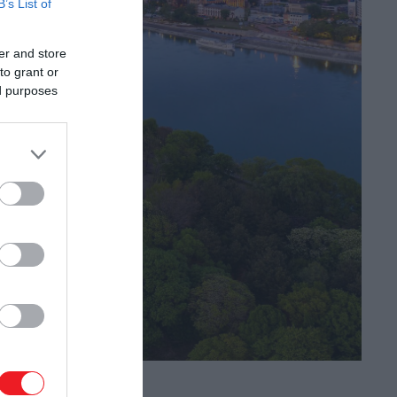
B’s List of
er and store
to grant or
ed purposes