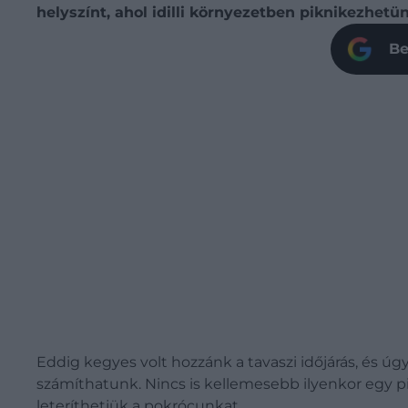
helyszínt, ahol idilli környezetben piknikezhetü
Be
Eddig kegyes volt hozzánk a tavaszi időjárás, és úg
számíthatunk. Nincs is kellemesebb ilyenkor egy pi
leteríthetjük a pokrócunkat.