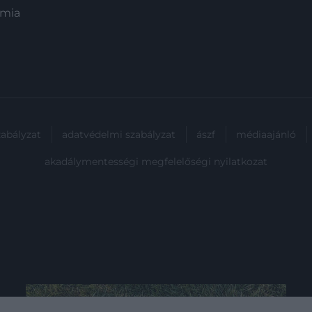
ómia
zabályzat
adatvédelmi szabályzat
ászf
médiaajánló
akadálymentességi megfelelőségi nyilatkozat