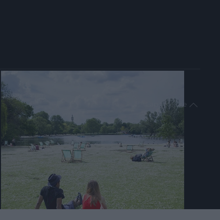
impresszum
Lap tetejére