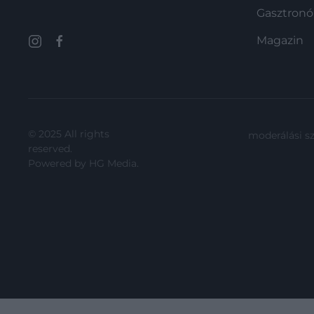
Gasztron
Magazin
© 2025 All rights
moderálási s
reserved.
Powered by
HG Media
.