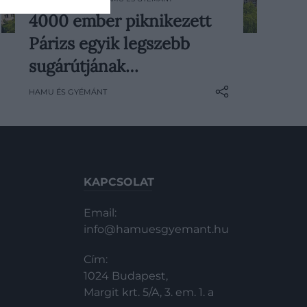
4000 ember piknikezett
A francia főváros leghíresebb
Párizs egyik legszebb
sugárútja, a Champs-Élysées
vasárnap hatalmas pikniktakaróvá
sugárútjának…
változott, és mintegy 4000 ember
HAMU ÉS GYÉMÁNT
gyűlt össze, hogy a szabadban
étkezzen.
KAPCSOLAT
Email:
info@hamuesgyemant.hu
Cím:
1024 Budapest,
Margit krt. 5/A, 3. em. 1. a