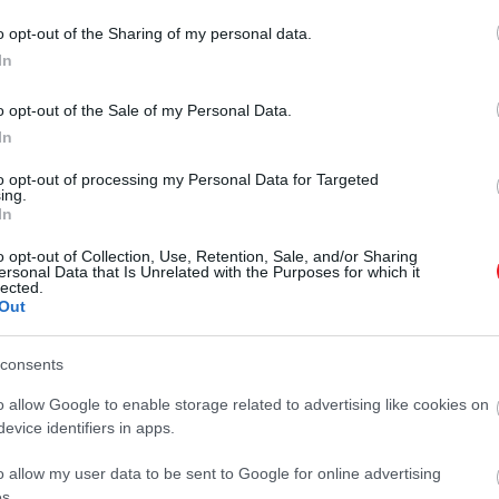
o opt-out of the Sharing of my personal data.
In
o opt-out of the Sale of my Personal Data.
2024. JÚLIUS 19. ● HAMU ÉS GYÉMÁNT
In
Nyári menüvel,
A Westend bevásárlóközponthoz
to opt-out of processing my Personal Data for Targeted
ing.
palántaültetéssel és piknik
közvetlenül kapcsolódó szálloda
In
tetőkertjében július 20-tól stílusos
brunch-csal vár…
o opt-out of Collection, Use, Retention, Sale, and/or Sharing
piknik brunch-csal indíthatjuk a
ersonal Data that Is Unrelated with the Purposes for which it
HAMU ÉS GYÉMÁNT
hétvégét. A hotel étterme, az Axis
lected.
Out
Café & Lounge szezonális menüjét
pedig közösségi kert program
consents
egészíti ki: a vendégek nevében
egy-egy koktélparadicsom vagy…
o allow Google to enable storage related to advertising like cookies on
evice identifiers in apps.
o allow my user data to be sent to Google for online advertising
s.