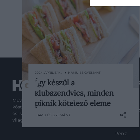
2024. ÁPRILIS 14. ● HAMU ÉS GYÉMÁNT
Így készül a
ROVATO
Több mint százéves múltra tekint
klubszendvics, minden
vissza a klubszendvics, de vajon
Kultúra
Művelődj, szórakozz, kíváncsiskodj,
tudjuk, hogyan kell pontosan
piknik kötelező eleme
kóstolgass
elkészíteni? Cikkünkből kiderül.
Tudomán
és ismerd meg a Hamu és Gyémánt
HAMU ÉS GYÉMÁNT
világát!
Utazás
Pénz