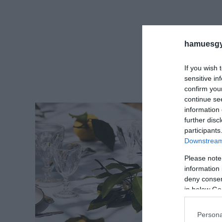
hamuesgy
If you wish 
sensitive in
confirm you
continue se
information 
further disc
participants
Downstream 
Please note
information 
deny consent
in below Go
Persona