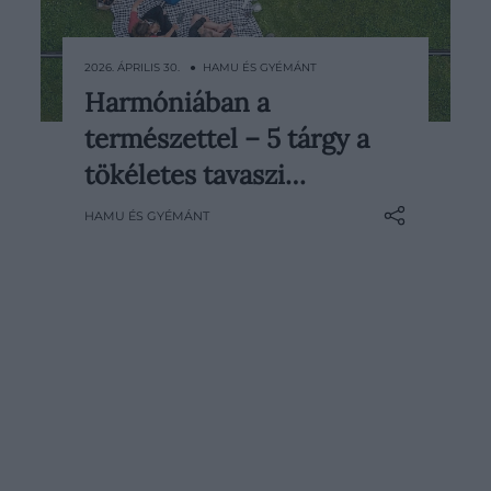
2026. ÁPRILIS 30. ● HAMU ÉS GYÉMÁNT
Harmóniában a
Egy piknik során is érdemes a
természettel – 5 tárgy a
részletekre odafigyelni. Legújabb
gyűjtésünkben olyan tárgyakat
tökéletes tavaszi…
mutatunk, amelyek
HAMU ÉS GYÉMÁNT
felejthetetlenné teszik a szabadban
eltöltött időt.