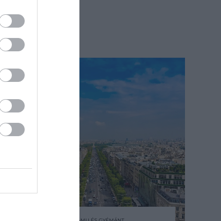
2024. MÁJUS 30. ● HAMU ÉS GYÉMÁNT