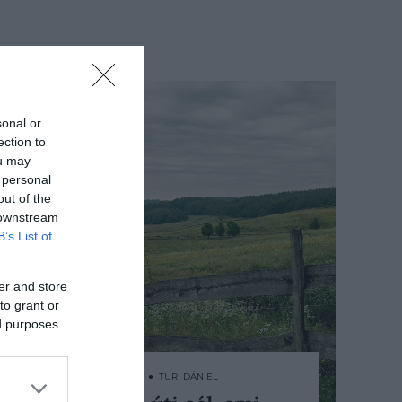
sonal or
ection to
ou may
 personal
out of the
 downstream
B’s List of
er and store
to grant or
ed purposes
2024. SZEPTEMBER 8. ● TURI DÁNIEL