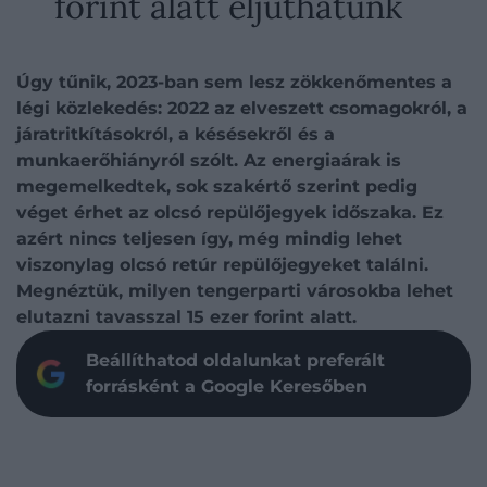
forint alatt eljuthatunk
Úgy tűnik, 2023-ban sem lesz zökkenőmentes a
légi közlekedés: 2022 az elveszett csomagokról, a
járatritkításokról, a késésekről és a
munkaerőhiányról szólt. Az energiaárak is
megemelkedtek, sok szakértő szerint pedig
véget érhet az olcsó repülőjegyek időszaka. Ez
azért nincs teljesen így, még mindig lehet
viszonylag olcsó retúr repülőjegyeket találni.
Megnéztük, milyen tengerparti városokba lehet
elutazni tavasszal 15 ezer forint alatt.
Beállíthatod oldalunkat preferált
forrásként a Google Keresőben