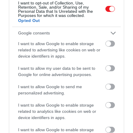
A világ egyik legkülönlegesebb városát nem
I want to opt-out of Collection, Use,
Retention, Sale, and/or Sharing of my
feltétlenül a tengerpartja miatt érdemes felkeresni.
Personal Data that Is Unrelated with the
Purposes for which it was collected.
A tavaszi időszak még nem hemzseg a turistáktól,
Opted Out
így szellősebben lehet felfedezni a város sikátorait
egy gondolán, és akár meg is kóstolhatjuk a helyi
Google consents
specialitást, a cichettit.
I want to allow Google to enable storage
related to advertising like cookies on web or
Ha egy egész hetet eltöltenénk a városban, akkor a
device identifiers in apps.
tavaszi időszak legjobb ajánlata április 1. és április 8.
közötti időszak (szombattól szombat): a hónap első
I want to allow my user data to be sent to
felében kereken
15 ezer forintért
juthatunk el és
Google for online advertising purposes.
vissza.
I want to allow Google to send me
personalized advertising.
Olvasd el ezt is!
4 utazási trükk, amit jobb lett
I want to allow Google to enable storage
volna korábban megismerni
related to analytics like cookies on web or
device identifiers in apps.
I want to allow Google to enable storage