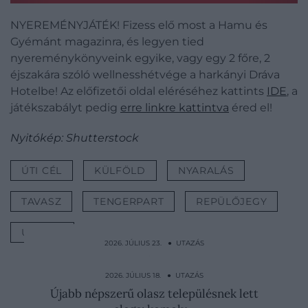
NYEREMÉNYJÁTÉK! Fizess elő most a Hamu és
Gyémánt magazinra, és legyen tied
nyereménykönyveink egyike, vagy egy 2 főre, 2
éjszakára szóló wellnesshétvége a harkányi Dráva
Hotelbe! Az előfizetői oldal eléréséhez kattints
IDE
, a
játékszabályt pedig
erre linkre kattintva
éred el!
Nyitókép: Shutterstock
ÚTI CÉL
KÜLFÖLD
NYARALÁS
TAVASZ
TENGERPART
REPÜLŐJEGY
UTAZÁS
2026. JÚLIUS 23. ● UTAZÁS
Mesebeli útvesztő nyílt egy hatalmas
magyar kukoricatáblában
2026. JÚLIUS 18. ● UTAZÁS
Újabb népszerű olasz településnek lett