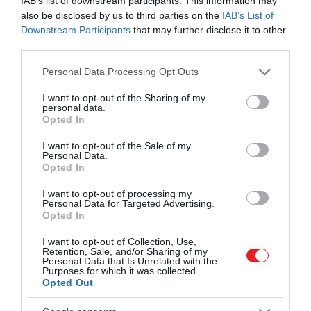
IAB’s list of downstream participants. This information may
also be disclosed by us to third parties on the
IAB’s List of
Downstream Participants
that may further disclose it to other
third parties.
Illusztráció
Please note that this website/app uses one or more Google
Personal Data Processing Opt Outs
Fotó:
Shutterstock
services and may gather and store information including but
not limited to your visit or usage behaviour. You may click to
I want to opt-out of the Sharing of my
personal data.
grant or deny consent to Google and its third-party tags to
Azzal is rengeteget megtakaríthatunk, ha nem
Opted In
use your data for below specified purposes in below Google
akkor utazunk, amikor mindenki más. Az
consent section.
I want to opt-out of the Sale of my
augusztusban kivett szabadságok egyrészt komoly
Personal Data.
árrobbanást, másrészt zsúfoltságot okoznak, ha
Opted In
tehát valamennyire rugalmas az időbeosztásunk,
I want to opt-out of processing my
érdemes áprilisban, májusban, júliusban vagy
Personal Data for Targeted Advertising.
októberben utaznunk.
Opted In
I want to opt-out of Collection, Use,
A közhiedelemmel ellentétben a szeptember az
Retention, Sale, and/or Sharing of my
iskolakezdés ellenére még nem számít szezonon
Personal Data that Is Unrelated with the
Purposes for which it was collected.
kívüli hónapnak, sőt: 2025-ben várhatóan az első
Opted Out
őszi hónap lesz a legnépszerűbb időszak az utazók