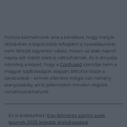
Fontos kiemelnünk: arra a kérdésre, hogy melyik
idősávban a legolcsóbb lefoglalni a nyaralásunkat,
nem létezik egyetlen válasz, hiszen az árak napról
napra, sőt óráról órára is változhatnak. Az is árnyalja
némileg a képet, hogy a
Confused
szerzője nem a
magyar sajátosságok alapján állította össze a
tanácsokat – ennek ellenére mégis van néhány
aranyszabály, amit jellemzően minden régióra
vonatkoztathatunk.
Ez is érdekelhet!
Egy felmérés szerint ezek
lesznek 2025 legjobb légitársaságai