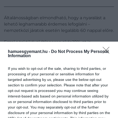
Általánosságban elmondható, hogy a nyaralást a
lehető leghamarabb érdemes lefoglalni –
nemzetközi járatok esetén legalább 60 nappal előre.
Ezzel a taktikával átlagosan akár 10%-ot is
spórolhatunk, ami egy ázsiai vagy amerikai
hamuesgyemant.hu -
Do Not Process My Personal
utazásnál már egész komoly összeget jelenthet.
Information
If you wish to opt-out of the sale, sharing to third parties, or
processing of your personal or sensitive information for
targeted advertising by us, please use the below opt-out
section to confirm your selection. Please note that after your
opt-out request is processed you may continue seeing
interest-based ads based on personal information utilized by
us or personal information disclosed to third parties prior to
your opt-out. You may separately opt-out of the further
disclosure of your personal information by third parties on the