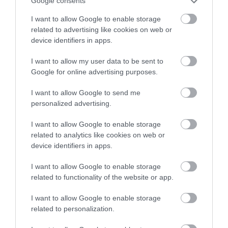
körében.
Google consents
I want to allow Google to enable storage
related to advertising like cookies on web or
device identifiers in apps.
Ha tovább olvasnál:
Ingyen körutazásból 18
milliós bukás – igazi rémálom lett az amerikai
I want to allow my user data to be sent to
pár nyereményéből
Google for online advertising purposes.
I want to allow Google to send me
personalized advertising.
Az eddigi tapasztalatok alapján az sem mindegy,
hogy melyik napon kattintunk rá a foglalás gombra:
I want to allow Google to enable storage
ha ezt vasárnap tesszük meg, átlagosan 13
related to analytics like cookies on web or
device identifiers in apps.
százalékot spórolhatunk a repülőjegyen. Ez viszont
nem jelenti azt, hogy hétvégén érdemes utaznunk,
I want to allow Google to enable storage
hiszen jellemzően ezek a repjegyek a legdrágábbak
related to functionality of the website or app.
– érdemes tehát inkább egy hétköznapi járatot
választani.
I want to allow Google to enable storage
related to personalization.
Nyitókép: Fotó: Shutterstock