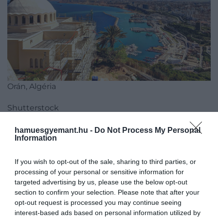
Orán, Algéria
Shutterstock
A második legolcsóbb mediterrán város az
hamuesgyemant.hu -
Do Not Process My Personal
Information
északkelet-egyiptomi város,
Port Said
– a
tanulmány szerint a Szuezi-csatorna északi végénél
If you wish to opt-out of the sale, sharing to third parties, or
fekvő településen a legolcsóbbak az élelmiszerek. A
processing of your personal or sensitive information for
dobogó harmadik fokára egy másik algériai város
targeted advertising by us, please use the below opt-out
fért fel: a főváros,
Algír
, amely az olcsó
section to confirm your selection. Please note that after your
taxiköltségekért kapott elismerést.
opt-out request is processed you may continue seeing
interest-based ads based on personal information utilized by