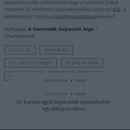
éjszakára szóló wellnesshétvége a harkányi Dráva
Hotelbe! Az előfizetői oldal eléréséhez kattints
IDE
, a
játékszabályt pedig
erre linkre kattintva
éred el!
Nyitókép:
A harmadik helyezett Algír
/
Shutterstock
KÜLFÖLD
NYARALÁS
FÖLDKÖZI-TENGER
ÉSZAK-AFRIKA
MEDITERRÁN
ÚTI CÉL
UTAZÁS
2026. JÚLIUS 16. ● UTAZÁS
5 gyakori hiba, ami miatt könnyen
lekéshetjük az átszállást…
2026. JÚLIUS 13. ● UTAZÁS
Ez Európa egyik legolcsóbb nyaralóhelye –
egy dolog azonban…