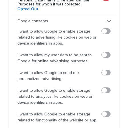
Port Said, Egyiptom
Purposes for which it was collected.
Opted Out
Shutterstock
Google consents
Érdekesség, hogy a legjobb háromba a Földközi-
I want to allow Google to enable storage
tenger észak-afrikai oldalán fekvő városok kerültek,
related to advertising like cookies on web or
de tovább haladva kiderül: a tanulmányban szereplő
device identifiers in apps.
tíz legjobb város közül egy sem található
Európában.
I want to allow my user data to be sent to
Google for online advertising purposes.
A 10 legolcsóbb mediterrán város
I want to allow Google to send me
personalized advertising.
I want to allow Google to enable storage
Orán, Algéria
related to analytics like cookies on web or
Port Said, Egyiptom
device identifiers in apps.
Algír, Algéria
I want to allow Google to enable storage
Tunisz, Tunézia
related to functionality of the website or app.
Tanger, Marokkó