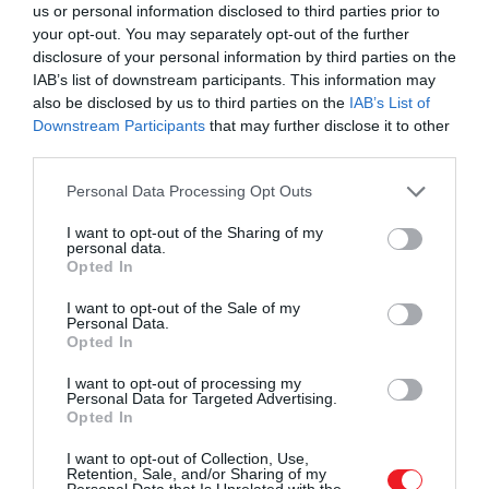
us or personal information disclosed to third parties prior to
your opt-out. You may separately opt-out of the further
Olvasd el ezt is!
Olcsó repülőjegyek tavasszal: 4
disclosure of your personal information by third parties on the
tengerparti város, ahová 15 ezer forint alatt
IAB’s list of downstream participants. This information may
eljuthatunk
also be disclosed by us to third parties on the
IAB’s List of
Downstream Participants
that may further disclose it to other
third parties.
Please note that this website/app uses one or more Google
Personal Data Processing Opt Outs
services and may gather and store information including but
not limited to your visit or usage behaviour. You may click to
I want to opt-out of the Sharing of my
personal data.
grant or deny consent to Google and its third-party tags to
Opted In
use your data for below specified purposes in below Google
consent section.
I want to opt-out of the Sale of my
Personal Data.
Opted In
I want to opt-out of processing my
Personal Data for Targeted Advertising.
Opted In
I want to opt-out of Collection, Use,
Retention, Sale, and/or Sharing of my
Personal Data that Is Unrelated with the