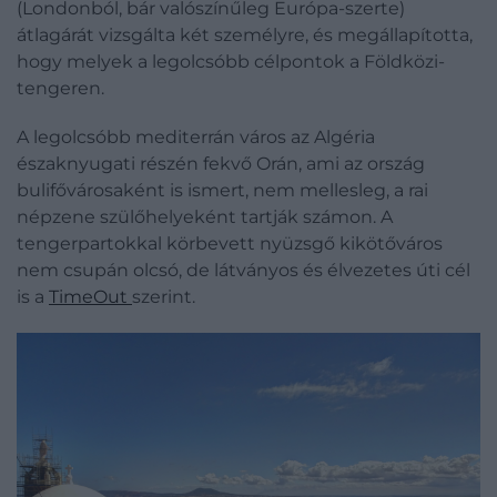
(Londonból, bár valószínűleg Európa-szerte)
átlagárát vizsgálta két személyre, és megállapította,
hogy melyek a legolcsóbb célpontok a Földközi-
tengeren.
A legolcsóbb mediterrán város az Algéria
északnyugati részén fekvő Orán, ami az ország
bulifővárosaként is ismert, nem mellesleg, a rai
népzene szülőhelyeként tartják számon. A
tengerpartokkal körbevett nyüzsgő kikötőváros
nem csupán olcsó, de látványos és élvezetes úti cél
is a
TimeOut
szerint.