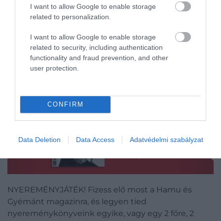
Alexandria, Egyiptom
I want to allow Google to enable storage
Izmir, Törökország
related to personalization.
Mersin, Törökország
I want to allow Google to enable storage
Antalya, Törökország
related to security, including authentication
Isztambul, Törökország
functionality and fraud prevention, and other
user protection.
CONFIRM
Data Deletion
Data Access
Adatvédelmi szabályzat
NYEREMÉNYJÁTÉK! Fizess elő most a Hamu és
Gyémánt magazinra, és legyen tied
nyereménykönyveink egyike, vagy egy 2 főre, 2