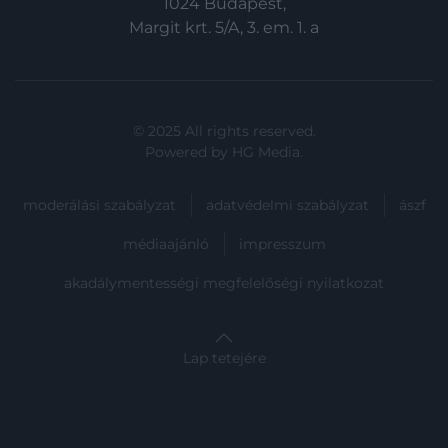
1024 Budapest,
Margit krt. 5/A, 3. em. 1. a
© 2025 All rights reserved.
Powered by
HG Media
.
moderálási szabályzat
adatvédelmi szabályzat
ászf
médiaajánló
impresszum
akadálymentességi megfelelőségi nyilatkozat
Lap tetejére