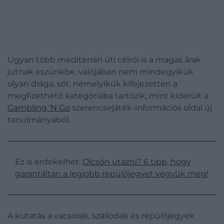
Ugyan több mediterrán úti célról is a magas árak
jutnak eszünkbe, valójában nem mindegyikük
olyan drága, sőt: némelyikük kifejezetten a
megfizethető kategóriába tartózik, mint kiderült a
Gambling ‘N Go
szerencsejáték-információs oldal új
tanulmányából.
Ez is érdekelhet:
Olcsón utazni? 6 tipp, hogy
garantáltan a legjobb repülőjegyet vegyük meg!
A kutatás a vacsorák, szállodák és repülőjegyek