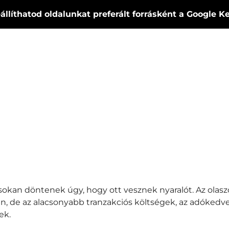
állíthatod oldalunkat preferált forrásként a Google 
 sokan döntenek úgy, hogy ott vesznek nyaralót. Az ola
n, de az alacsonyabb tranzakciós költségek, az adóked
ek.