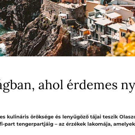
ágban, ahol érdemes ny
res kulináris öröksége és lenyűgöző tájai teszik Olasz
lfi-part tengerpartjáig – az érzékek lakomája, amely