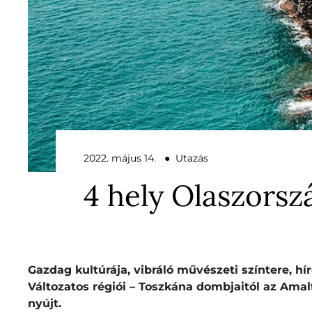
2022. május 14. ● Utazás
4 hely Olaszorsz
Gazdag kultúrája, vibráló művészeti színtere, hí
Változatos régiói – Toszkána dombjaitól az Ama
nyújt.