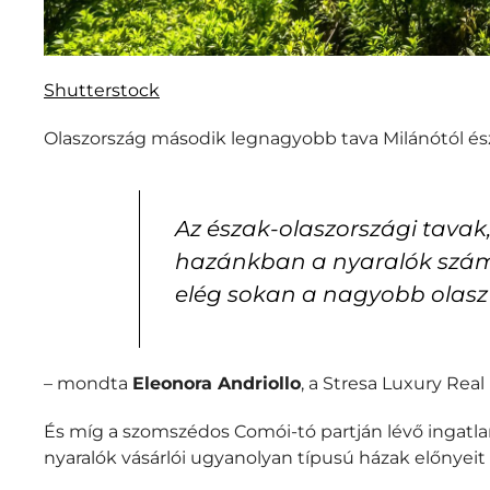
Shutterstock
Olaszország második legnagyobb tava Milánótól észak
Az észak-olaszországi tavak
hazánkban a nyaralók számá
elég sokan a nagyobb olasz 
– mondta
Eleonora Andriollo
, a Stresa Luxury Real
És míg a szomszédos Comói-tó partján lévő ingatl
nyaralók vásárlói ugyanolyan típusú házak előnyeit 