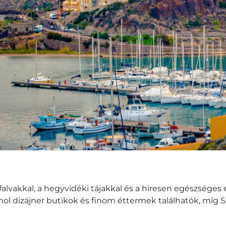
alvakkal, a hegyvidéki tájakkal és a híresen egészséges é
ol dizájner butikok és finom éttermek találhatók, míg Sza