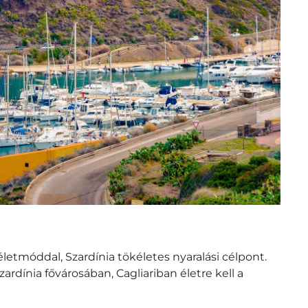
letmóddal, Szardínia tökéletes nyaralási célpont.
rdínia fővárosában, Cagliariban életre kell a