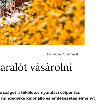
Hamu és Gyémánt
aralót vásárolni
országot a tökéletes nyaralási célponttá.
ek mindegyike különálló és emlékezetes élményt