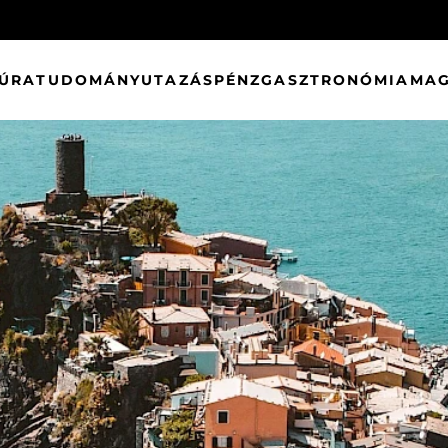
TÚRA
TUDOMÁNY
UTAZÁS
PÉNZ
GASZTRONÓMIA
MAG