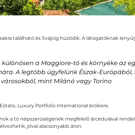
ra található és Svájcig húzódik. A látogatóknak lenyűgöző
, különösen a Maggiore-tó és környéke az egy
ra. A legtöbb ügyfelünk Észak-Európából, S
városokból, mint Milánó vagy Torino
 Estate, Luxury Portfolio International brókere.
anok a tó népszerűségének megfelelő árcédulával rendel
élvezhetik, jóval alacsonyabb áron.